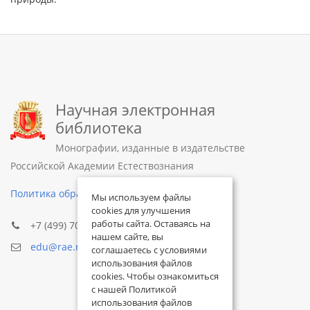
Научная электронная
библиотека
Монографии, изданные в издательстве
Российской Академии Естествознания
Политика обработки персональных данных
Мы используем файлы
cookies для улучшения
работы сайта. Оставаясь на
+7 (499) 705-72-30
нашем сайте, вы
edu@rae.ru
соглашаетесь с условиями
использования файлов
cookies. Чтобы ознакомиться
с нашей Политикой
использования файлов