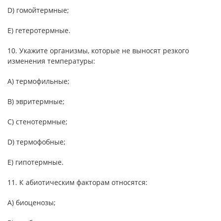
D) гомойтермные;
E) гетеротермные.
10. Укажите организмы, которые не выносят резкого
изменения температуры:
А) термофильные;
B) эвритермные;
С) стенотермные;
D) термофобные;
Е) гипотермные.
11. К абиотическим факторам относятся:
А) биоценозы;