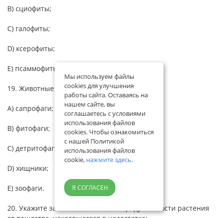
В) сциофиты;
С) галофиты;
D) ксерофиты;
Е) псаммофиты.
Мы используем файлы
cookies для улучшения
19. Животные, питающиеся растениями:
работы сайта. Оставаясь на
нашем сайте, вы
А) сапрофаги;
соглашаетесь с условиями
использования файлов
В) фитофаги;
cookies. Чтобы ознакомиться
с нашей Политикой
С) детритофаги;
использования файлов
cookie,
нажмите здесь
.
D) хищники;
Е) зоофаги.
Я СОГЛАСЕН
20. Укажите закон о зависимости продуктивности растения