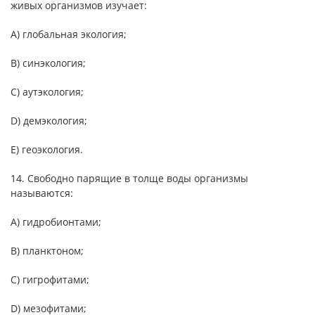
живых организмов изучает:
А) глобальная экология;
B) синэкология;
С) аутэкология;
D) демэкология;
Е) геоэкология.
14. Свободно парящие в толще воды организмы
называются:
А) гидробионтами;
B) планктоном;
C) гигрофитами;
D) мезофитами;