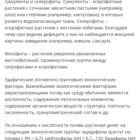
суккуленты и склерофиты. Суккуленты – ксерофитные
растения с сочными, мясистыми листьями (например,
алоэ) или стеблями (например, кактусовые), в которых
развита водозапасающая ткань. Склерофиты –
ксерофитные растения с жесткими побегами, благодаря
чему при водном дефиците у них не наблюдается внешней
картины завядания (например, ковыли, саксаул).
Мезофиты – растения умеренно увлажненных
местообитаний; промежуточная группа между
гигрофитами и ксерофитами.
Эдафические (почвенно-грунтовые) экологические
факторы. Важнейшими экологическими факторами,
характеризующими почву как среду обитания, являются
кислотность, содержание питательных элементов,
содержание органических веществ, структура, плотность,
засоленность, гранулометрический состав и др.
По отношению к кислотности почвы растения делят на
следующие экологические группы: ацидофилы (растут на
почвах с PH < 6,7); нейтрофилы (pH = 6,7…7,0); базифилы (pH