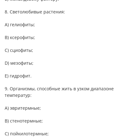
8. Светолюбивые растения:
A) гелиофиты;
B) ксерофиты;
C) сциофиты;
D) мезофиты;
E) гидрофит.
9. Организмы, способные жить в узком диапазоне
температур:
A) эвритермные;
B) стенотермные;
C) пойкилотермные;