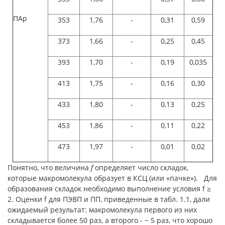
ПАр
353
1,76
-
0,31
0,59
373
1,66
-
0,25
0,45
393
1,70
-
0,19
0,035
413
1,75
-
0,16
0,30
433
1,80
-
0,13
0,25
453
1,86
-
0,11
0,22
473
1,97
-
0,01
0,02
Понятно, что величина
f
определяет число складок,
которые макромолекула образует в КСЦ (или «пачке»). Для
образования складок необходимо выполнение условия f ≥
2. Оценки f для ПЭВП и ПП, приведенные в табл. 1.1, дали
ожидаемый результат: макромолекула первого из них
складывается более 50 раз, а второго - ~ 5 раз, что хорошо