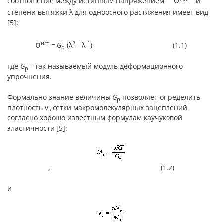
σ
соотношение между истинным напряжением
и
степени вытяжки λ для одноосного растяжения имеет вид
[5]:
σ
ист
2
-1
=
G
(λ
- λ
), (1.1)
p
где
G
- так называемый модуль деформационного
p
упрочнения.
Формально знание величины
G
позволяет определить
p
плотность v
сетки макромолекулярных зацеплений
з
согласно хорошо известным формулам каучуковой
эластичности [5]:
, (1.2)
и