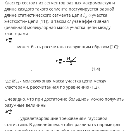
Кластер состоит из сегментов разных макромолекул и
длина каждого такого сегмента постулируется равной
длине статистического сегмента цепи
l
(«участка
ст
жесткости» цепи [11]). В таком случае эффективная
(реальная) молекулярная масса участка цепи между
кластерами
может быть рассчитана следующим образом [10]:
, (1.4)
где
М
- молекулярная масса участка цепи между
кл
кластерами, рассчитанная по уравнению (1.2).
Очевидно, что при достаточно больших
F
можно получить
разумные величины
, удовлетворяющие требованиям гауссовой
статистики. В дальнейшем, чтобы различать параметры
кластерной сетки зацеплений и сетки макромолекулярных