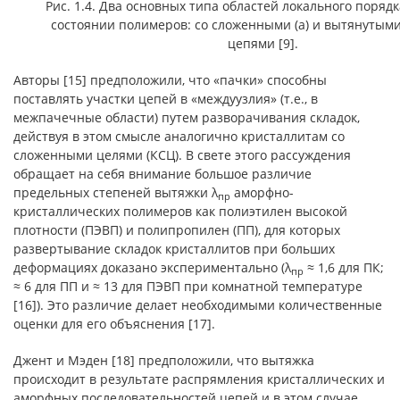
Рис. 1.4. Два основных типа областей локального поряд
состоянии полимеров: со сложенными (а) и вытянутыми (
цепями [9].
Авторы [15] предположили, что «пачки» способны
поставлять участки цепей в «междуузлия» (т.е., в
межпачечные области) путем разворачивания складок,
действуя в этом смысле аналогично кристаллитам со
сложенными целями (КСЦ). В свете этого рассуждения
обращает на себя внимание большое различие
предельных степеней вытяжки λ
аморфно-
пр
кристаллических полимеров как полиэтилен высокой
плотности (ПЭВП) и полипропилен (ПП), для которых
развертывание складок кристаллитов при больших
деформациях доказано экспериментально (λ
≈ 1,6 для ПК;
пр
≈ 6 для ПП и ≈ 13 для ПЭВП при комнатной температуре
[16]). Это различие делает необходимыми количественные
оценки для его объяснения [17].
Джент и Мэден [18] предположили, что вытяжка
происходит в результате распрямления кристаллических и
аморфных последовательностей цепей и в этом случае