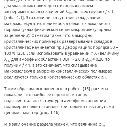
для указанных полимеров с использованием
экспериментальных значений λ
, во всех случаях
f
< 1
пр
[табл. 1.1]. Это означает отсутствие складывания
макромолекул этих полимеров в областях локального
порядка (узлах физической сетки макромолекулярных
зацеплений). Отметим также, что в аморфно-
кристаллических полимерах развертывание складок в
кристаллитах начинается при деформациях порядка 50 ÷
100 % [23]. Если использовать в уравнении (1.6) величину
λ
для аморфных областей ПЭВП ~ 2,0 и φ
≈ 0,20, то
пр
кл
получим
f
< 1, а это означает, что складывание
макромолекул в аморфно-кристаллических полимерах
реализуется только в кристаллических областях [9].
Таким образом, выполненные в работе [15] расчеты
показали, что наиболее вероятным типом
надсегментальных структур в аморфном состоянии
полимеров является аналог кристаллита с вытянутыми
цепями - кластер [рис. 1.1б].
И в заключение раздела укажем, что величина φ
кл