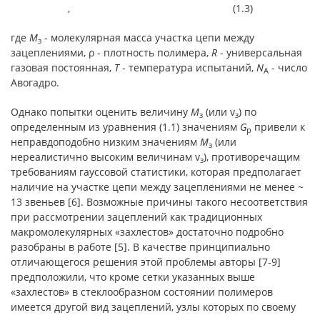
, (1.3)
где
М
- молекулярная масса участка цепи между
з
зацеплениями, ρ - плотность полимера,
R
- универсальная
газовая постоянная,
Т
- температура испытаний,
N
- число
A
Авогадро.
Однако попытки оценить величину
М
(или v
) по
з
з
определенным из уравнения (1.1) значениям
G
привели к
p
неправдоподобно низким значениям
М
(или
з
нереалистично высоким величинам v
), противоречащим
з
требованиям гауссовой статистики, которая предполагает
наличие на участке цепи между зацеплениями не менее ~
13 звеньев [6]. Возможные причины такого несоответствия
при рассмотрении зацеплений как традиционных
макромолекулярных «захлестов» достаточно подробно
разобраны в работе [5]. В качестве принципиально
отличающегося решения этой проблемы авторы [7-9]
предположили, что кроме сетки указанных выше
«захлестов» в стеклообразном состоянии полимеров
имеется другой вид зацеплений, узлы которых по своему