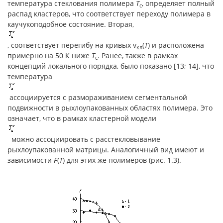
температура стеклования полимера
Т
, определяет полный
с
распад кластеров, что соответствует переходу полимера в
каучукоподобное состояние. Вторая,
, соответствует перегибу на кривых v
(
Т
) и расположена
кл
примерно на 50 К ниже
Т
. Ранее, также в рамках
с
концепций локального порядка, было показано [13; 14], что
температура
ассоциируется с размораживанием сегментальной
подвижности в рыхлоупакованных областях полимера. Это
означает, что в рамках кластерной модели
можно ассоциировать с расстекловывание
рыхлоупакованной матрицы. Аналогичный вид имеют и
зависимости
F
(
T
) для этих же полимеров (рис. 1.3).