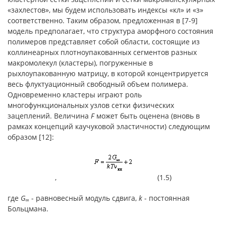
«захлестов», мы будем использовать индексы «кл» и «з»
соответственно. Таким образом, предложенная в [7-9]
модель предполагает, что структура аморфного состояния
полимеров представляет собой области, состоящие из
коллинеарных плотноупакованных сегментов разных
макромолекул (кластеры), погруженные в
рыхлоупакованную матрицу, в которой концентрируется
весь флуктуационный свободный объем полимера.
Одновременно кластеры играют роль
многофункциональных узлов сетки физических
зацеплений. Величина
F
может быть оценена (вновь в
рамках концепций каучуковой эластичности) следующим
образом [12]:
, (1.5)
где
G
- равновесный модуль сдвига,
k
- постоянная
∞
Больцмана.