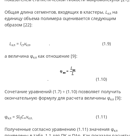
Общая длина сегментов, входящих в кластеры,
L
на
кл
единицу объема полимера оценивается следующим
образом [22]:
L
=
l
v
, . (1.9)
кл
ст
кл
а величина φ
как отношение [9]:
кл
. (1.10)
Сочетание уравнений (1.7) ÷ (1.10) позволяет получить
окончательную формулу для расчета величины φ
[9]:
кл
φ
=
Sl
C
v
(1.11)
кл
0
∞
кл.
Полученные согласно уравнению (1.11) значения φ
кл
приведены в табл. 1.1 для ПК и ПАр. Как показали расчеты