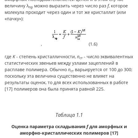
величину λ
можно выразить через число раз
f
, которое
пр
молекула проходит через один и тот же кристаллит (или
«пачку»):
, (1.6)
где
K
- степень кристалличности,
n
- число эквивалентных
ст
статистических звеньев между узлами зацеплений в
расплаве полимера. Обычно
n
варьируется от 100 до 300;
ст
поскольку эта величина существенно не влияет на
результаты оценок, то для всех использованных в работе
[17] полимеров она была принята равной 225.
Таблица 1.1
Оценка параметра складывания
f
для аморфных и
аморфно-кристаллических полимеров [17]