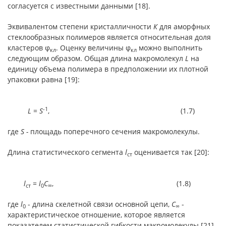
согласуется с известными данными [18].
Эквивалентом степени кристалличности
К
для аморфных
стеклообразных полимеров является относительная доля
кластеров φ
. Оценку величины φ
можно выполнить
кл
кл
следующим образом. Общая длина макромолекул
L
на
единицу объема полимера в предположении их плотной
упаковки равна [19]:
-1
L
=
S
, (1.7)
где
S -
площадь поперечного сечения макромолекулы.
Длина статистического сегмента
l
оценивается так [20]:
ст
l
=
l
C
, (1.8)
ст
0
∞
где
l
- длина скелетной связи основной цепи,
С
-
0
∞
характеристическое отношение, которое является
показателем статистической гибкости макромолекулы [21].