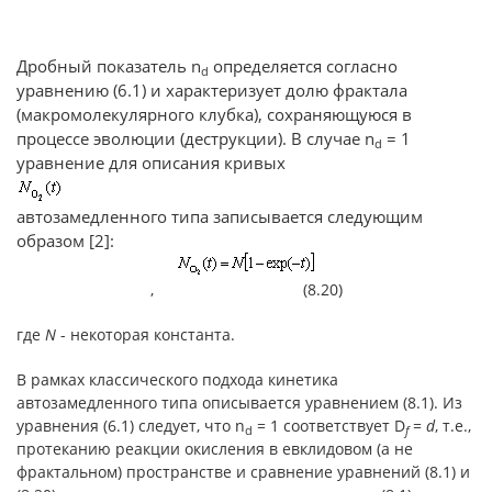
Дробный показатель n
определяется согласно
d
уравнению (6.1) и характеризует долю фрактала
(макромолекулярного клубка), сохраняющуюся в
процессе эволюции (деструкции). В случае n
= 1
d
уравнение для описания кривых
автозамедленного типа записывается следующим
образом [2]:
, (8.20)
где
N
- некоторая константа.
В рамках классического подхода кинетика
автозамедленного типа описывается уравнением (8.1). Из
уравнения (6.1) следует, что n
= 1 соответствует D
=
d
, т.е.,
d
f
протеканию реакции окисления в евклидовом (а не
фрактальном) пространстве и сравнение уравнений (8.1) и