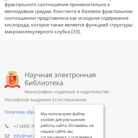
фрактального соотношения применительно к
евклидовым средам. Константа в базовом фрактальном
соотношении представлена как исходное содержание
кислорода, которое также является функцией структуры
макромолекулярного клубка [33].
Научная электронная
библиотека
Монографии, изданные в издательстве
Российской Академии Естествознания
Политика обработки персональных данных
Мы используем файлы
cookies для улучшения
работы сайта. Оставаясь на
+7 (499) 705-72-30
нашем сайте, вы
edu@rae.ru
соглашаетесь с условиями