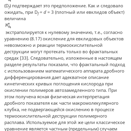
(D
) подтверждает это предположение. Как и следовало
f
ожидать, при D
=
d
= 3 (плотный или евклидов объект)
f
величина
экстраполируется к нулевому значению, т.е., согласно
уравнению (8.17) окисление для евклидовых объектов
невозможно и реакции термоокислительной
деструкции могут протекать только во фрактальных
средах [33]. Следовательно, изложенные в настоящем
разделе результаты показали, что фрактальный подход
с использованием математического аппарата дробного
дифференцирования дает адекватное описание
кинетических кривых поглощения кислорода при
окислении полимеров автозамедленного типа. При
этом получена ясная физическая интерпретация
дробного показателя как части макромолекулярного
клубка, не подвергающейся окислению в процессе
термоокислительной деструкции полимерного
расплава. Используемое для этой же цели классическое
уравнение является частным (предельным) случаем