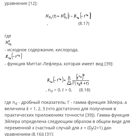
уравнение [12]:
, (8.17)
где
- исходное содержание, кислорода,
- функция Миттаг-Лефлера, которая имеет вид [39]:
, n
> 0,
t
> 0, (8.18)
d
где n
- дробный показатель; Г - гамма-функция Эйлера, а
d
величина
k
= 1, 2, 3 (что достаточно для получения в
практических приложениях точности [39]). Гамма-функция
Эйлера определена следующим образом в общем виде для
переменной
х
(частный случай для
х
= (D
/2+1) дан
f
уравнением (8.16)) [31]: