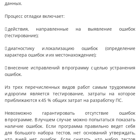
данных.
Процесс отладки включает:
 действия, направленные на выявление ошибок
(тестирование);
 диагностику и локализацию ошибок (определение
характера ошибок и их местонахождение);
 внесение исправлений в программу с целью устранения
ошибок.
Из трех перечисленных видов работ самым трудоемким
и дорогим является тестирование, затраты на которое
приближаются к 45 % общих затрат на разработку ПС.
Невозможно гарантировать отсутствие ошибок
в программе. В лучшем случае можно попытаться показать
наличие ошибок. Если программа правильно ведет себя
для большого набора тестов, нет оснований утверждать,
что в ней нет ошибок. Если считать, что набор тестов