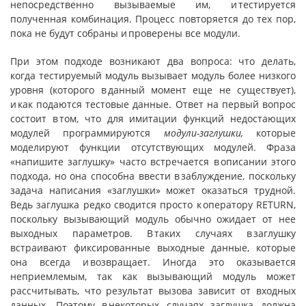
непосредственно вызываемые им, и тестируется
полученная комбинация. Процесс повторяется до тех пор,
пока не будут собраны и проверены все модули.
При этом подходе возникают два вопроса: что делать,
когда тестируемый модуль вызывает модуль более низкого
уровня (которого в данный момент еще не существует),
и как подаются тестовые данные. Ответ на первый вопрос
состоит в том, что для имитации функций недостающих
модулей программируются
модули-заглушки,
которые
моделируют функции отсутствующих модулей. Фраза
«напишите заглушку» часто встречается в описании этого
подхода, но она способна ввести в заблуждение, поскольку
задача написания «заглушки» может оказаться трудной.
Ведь заглушка редко сводится просто к оператору RETURN,
поскольку вызывающий модуль обычно ожидает от нее
выходных параметров. В таких случаях в заглушку
встраивают фиксированные выходные данные, которые
она всегда и возвращает. Иногда это оказывается
неприемлемым, так как вызывающий модуль может
рассчитывать, что результат вызова зависит от входных
данных. Поэтому в некоторых случаях заглушка должна