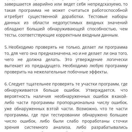
завершается аварийно или ведет себя непредсказуемо, то
такая программа не может считаться ра­ботоспособной
и требует существенной доработки. Тестовые наборы
данных из области недопустимых входных значений
обладают большей обнаруживающей способностью, чем
тесты, соответствующие корректным входным данным.
5. Необходимо проверять не только, делает ли программа
то, для чего она предназначена, но и не делает ли она того,
чего не должна делать. Это утверждение логически
вытекает из предыдущего. Необ­ходимо любую программу
проверить на нежелательные побочные эффекты.
6. Следует тщательнее проверять те участки программ, где
обнаруживается больше ошибок. Утверждается, что
вероятность наличия необнаруженных ошибок в какой-
либо части программы пропорциональна числу ошибок,
уже обнаруженных в этой части. Возможно, что те части
программы, где при тестировании об­наружено большее
число ошибок, либо были слабо проработаны с точки
зрения системного анализа, либо разрабатывались