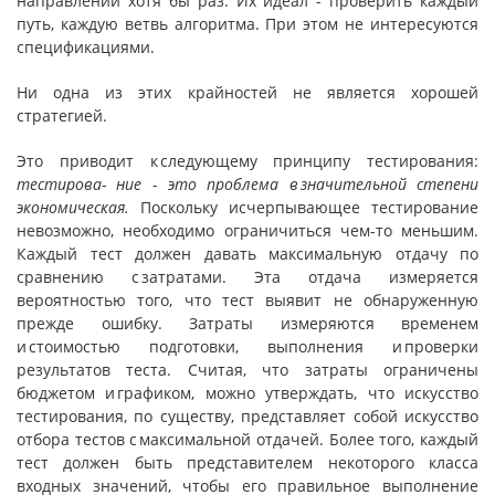
направлении хотя бы раз. Их идеал - проверить каждый
путь, каждую ветвь алгоритма. При этом не интересуются
спецификациями.
Ни одна из этих крайностей не является хорошей
стратегией.
Это приводит к следующему принципу тестирования:
тестирова- ние
-
это
проблема в значительной степени
экономическая.
Поскольку исчерпывающее тестирование
невозможно, необходимо ограничиться чем-то меньшим.
Каждый тест должен давать максимальную отдачу по
сравнению с затратами. Эта отдача измеряется
вероятностью того, что тест выявит не обнаруженную
прежде ошибку. Затраты измеряются временем
и стоимостью подготовки, выполнения и проверки
результатов теста. Считая, что затраты ограничены
бюджетом и графиком, можно утверждать, что искусство
тестирования, по существу, представляет собой искусство
отбора тестов с максимальной отдачей. Более того, каждый
тест должен быть представителем некоторого класса
входных значений, чтобы его правильное выполнение