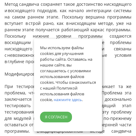
Метод сандвича сохраняет такое достоинство нисходящего
и восходящего подходов, как начало интеграции системы
на самом раннем этапе. Поскольку вершина программы
вступает в строй рано, как в нисходящем методе, уже на
раннем этапе получается работающий каркас программы.
Поскольку нижние уровни программы создаются
восходящим методом, то снимаются те проблемы
Мы используем файлы
нисходящего метода, которые были связаны
cookies для улучшения
с невозможностью тестировать некоторые условия
работы сайта. Оставаясь на
в глубине программы.
нашем сайте, вы
соглашаетесь с условиями
Модифицированный метод сандвича
использования файлов
cookies. Чтобы ознакомиться
При тестировании методом сандвича возникает та же
с нашей Политикой
проблема, что и при нисходящем подходе. Проблема эта
использования файлов
заключается в том, что невозможно досконально
cookie,
нажмите здесь
.
тестировать отдельные модули. Восходящий этап
тестирования по методу сандвича решает эту проблему
Я СОГЛАСЕН
для модулей нижних уровней, но она может по-прежнему
оставаться открытой для нижней половины верхней части
программы. В модифицированном методе сандвича