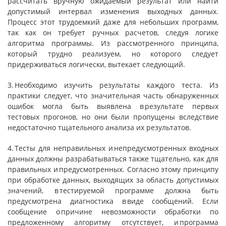
рассчитать вручную ожидаемый результат или найти
допустимый интервал изменения выходных данных.
Процесс этот трудоемкий даже для небольших про­грамм,
так как он требует ручных расчетов, следуя логике
алгоритма программы. Из рассмотренного принципа,
который трудно реализуем, но которого следует
придерживаться логически, вытекает следующий.
3. Необходимо изучить результаты каждого теста. Из
практики следует, что значительная часть обнаруженных
ошибок могла быть выявлена в результате первых
тестовых прогонов, но они были пропущены вследствие
недостаточно тщательного анализа их результатов.
4. Тесты для неправильных и непредусмотренных входных
данных должны разрабатываться также тщательно, как для
правильных и предусмотренных. Согласно этому принципу
при обработке данных, выходящих за область допустимых
значений, в тестируемой программе должна быть
предусмотрена диагностика в виде сообщений. Если
сообще­ние о причине невозможности обработки по
предложенному алго­ритму отсутствует, и программа