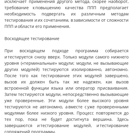
исключа­ет применения другого метода, скорее наоборот,
требование к по­вышению качества ППП предполагает
необходимость подвергать их различным методам
тестирования и их сочетаниям, в зависимо­сти от сложности
ППП и области его применения.
Восходящее тестирование
При восходящем подходе программа собирается
и тестируется снизу вверх. Только модули самого нижнего
уровня («терминальные» модули; модули, не вызывающие
других модулей) тестируются изолированно, автономно.
После того как тестирование этих модулей завершено,
вызов их должен быть так же надежен, как вызов
встроенной функции языка или оператор присваивания.
Затем тестируются модули, непосредственно вызывающие
уже проверенные. Эти модули более высокого уровня
тестируются не автономно, а вместе с уже проверенными
модулями более низкого уровня. Процесс повторяется до
тех пор, пока не будет достигнута вершина. Здесь
завершаются и тестирование модулей, и тестирование
сопряжений программы.