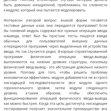
быть довольно изощ­ренной, приближаясь по сложности
к модулю, который она пытается моделировать.
Интересен и второй вопрос: в какой форме готовятся
тестовые данные и как они передаются программе? Если
бы головной модуль содержал все нужные операции ввода
и вывода, ответ был бы простым: тесты пишутся в виде
обычных для пользователей внешних данных
и передаются программе через выделенные ей устройства
ввода. Но так случается редко. В хорошо спроектированной
программе физические операции ввода-вывода
выполняются на нижних уровнях структуры, поскольку
физический ввод-вывод - это абстракция довольно низкого
уровня. Поэтому для того, чтобы решить проблему
экономически эффективно, модули добавляются не в строго
нисходящей последовательности (все модули одного
горизонтального уровня, затем модули следующего
уровня), а таким образом, чтобы обеспечить
функционирование операций физического ввода-вывода
как можно быстрее
.
Когда эта цель достигнута, нисходящее
тестирование получает значительное преимущество: все