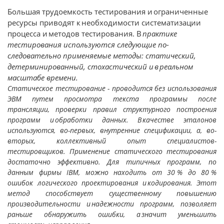
Большая трудоемкость тестирования и ограниченные
ресурсы приводят к необходимости систематизации
процесса и методов тес­тирования. В
практике
тестирования используются следующие по­
следовательно применяемые методы: статический,
детерминиро­ванный, стохастический и в реальном
масштабе времени.
Статическое тестирование - проводится без использова­ния
ЭВМ путем просмотра текста программы после
трансляции, проверки правил структурного построения
программ и обработки данных. В качестве эталонов
используются, во-первых, внутренние спецификации, а, во-
вторых, коллективный опыт специалистов-
тестировщиков. Применение статического тестирования
достаточ­но эффективно. Для типичных программ, по
данным фирмы IBM, можно находить от 30 % до 80 %
ошибок логического проектирования и кодирования. Этот
метод способствует существенному повыше­нию
производительности и надежности программ, позволяет
раньше обнаружить ошибки, а значит уменьшить