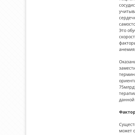
сосуди
учитыв
сердечн
самост
Это об
скорос
факторы
анемия
Оказан
замест
термин
ориент
75млрд
терапии
данной
Фактор
Сущест
может 