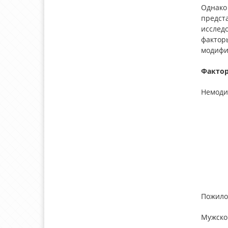
Однако
предст
исслед
фактор
модифи
Фактор
Немод
Пожило
Мужско