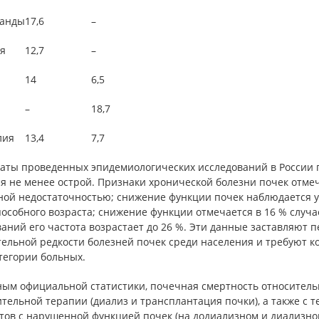
анды
17,6
–
я
12,7
–
14
6,5
–
18,7
лия
13,4
7,7
таты проведенных эпидемиологических исследований в России 
я не менее острой. Признаки хронической болезни почек отме
ой недостаточностью; снижение функции почек наблюдается у 3
особного возраста; снижение функции отмечается в 16 % случа
аний его частота возрастает до 26 %. Эти данные заставляют
тельной редкости болезней почек среди населения и требуют 
тегории больных.
ым официальной статистики, почечная смертность относительн
тельной терапии (диализ и трансплантация почки), а также с 
тов с нарушенной функцией почек (на додиализном и диализном