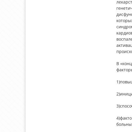
лекарст
генети
дисфун
которых
синдром
кардио
воспал
актива
происхо
В «кон
факторы
1)повы
2)иниц
3)спос
4)факт
больны