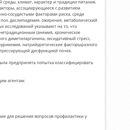
 среды, климат, характер и традиции питания,
факторы, ассоциирующиеся с развитием
но-сосудистыми факторами риска, среди
й пол, дислипидемия, ожирение, метаболический
х исследований указывают на то, что
 нетрадиционным (анемия, хроническое
ого диметиларгинина, оксидативный стресс,
ерурикемия, натрийуретические факторыразного
рогрессирующей дисфункцией почек.
была предпринята попытка классифицировать
им агентам;
ие для решения вопросов профилактики у