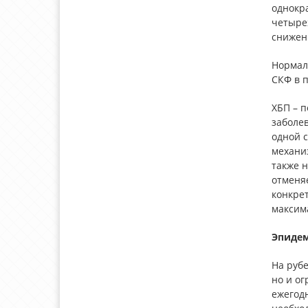
однокр
четырех
снижен
Нормал
СКФ в 
ХБП – 
заболе
одной 
механи
также н
отменя
конкре
максим
Эпидем
На рубе
но и о
ежегод