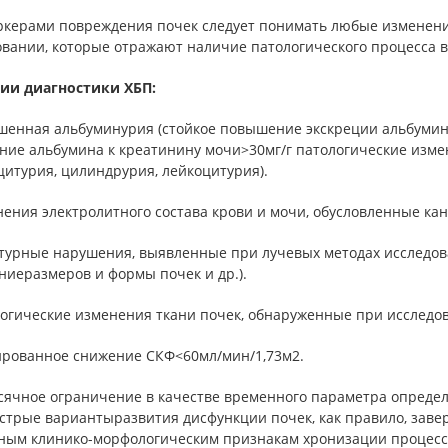
ркерами повреждения почек следует понимать любые изменен
овании, которые отражают наличие патологического процесса в
ии диагностики ХБП:
шенная альбуминурия (стойкое повышение экскреции альбумина
ние альбумина к креатинину мочи>30мг/г патологические измен
итурия, цилиндрурия, лейкоцитурия).
нения электролитного состава крови и мочи, обусловленные к
ктурные нарушения, выявленные при лучевых методах исследова
ниеразмеров и формы почек и др.).
логические изменения ткани почек, обнаруженные при исследо
ированное снижение СКФ<60мл/мин/1,73м2.
сячное ограничение в качестве временного параметра определ
острые вариантыразвития дисфункции почек, как правило, зав
ным клинико-морфологическим признакам хронизации процесса