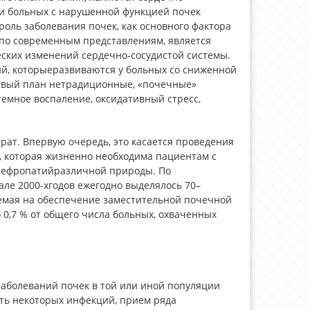
ти больных с нарушенной функцией почек
оль заболевания почек, как основного фактора
, по современным представлениям, является
ских изменений сердечно-сосудистой системы.
й, которыеразвиваются у больных со сниженной
ервый план нетрадиционные, «почечные»
темное воспаление, оксидативный стресс,
ат. Впервую очередь, это касается проведения
, которая жизненно необходима пациентам с
нефропатийразличной природы. По
ле 2000-хгодов ежегодно выделялось 70–
емая на обеспечение заместительной почечной
о 0,7 % от общего числа больных, охваченных
аболеваний почек в той или иной популяции
ть некоторых инфекций, прием ряда