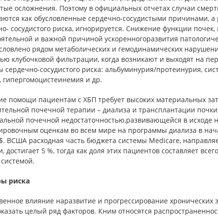
стые осложнения. Поэтому в официальных отчетах случаи смер
аются как обусловленные сердечно-сосудистыми причинами, а р
о- сосудистого риска, игнорируется. Снижение функции почек
оятельной и важной причиной ускоренногоразвития патологиче
условлено рядом метаболических и гемодинамических нарушени
тью клубочковой фильтрации, когда возникают и выходят на п
 сердечно-сосудистого риска: альбуминурия/протеинурия, сис
, гипергомоцистеинемия и др.
ие помощи пациентам с ХБП требует высоких материальных затр
ительной почечной терапии – диализа и трансплантации почки
альной почечной недостаточностью,развивающейся в исходе 
ировочным оценкам во всем мире на программы диализа в нача
$. ВСША расходная часть бюджета системы Medicare, направля
, достигает 5 %, тогда как доля этих пациентов составляет всег
 системой.
ы риска
венное влияние наразвитие и прогрессирование хронических з
оказать целый ряд факторов. Кним относятся распространеннос