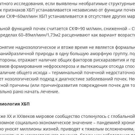
атного исследования, если выявлены необратимые структурны
 признаков ХБП устанавливается независимо от функции почек
ии СКФ<60мл/мин ХБП устанавливается в отсутствие других мар
ьной функцией почек считается СКФ>90 мл/мин, сниженной – СК
пределах 60–89мл/мин/1,73м2 расценивают как вариант возраст
понятие наднозологическое и втоже время не является форма
ванийразличной природы в одну большую аморфную группу, под
стороны, отражает наличие общих факторов рискаразвития и п
змов формирования нефросклероза и вытекающих отсюда спосо
аличие общего исхода – терминальной почечной недостаточнос
ет нозологический подход к диагностике заболеваний почек. Н
тной причины (или причин)развития повреждения почек для тог
ально рано начать лечение.
иология ХБП
же XX и XXIвеков мировое сообщество столкнулось с глобально
громное социально-экономическое значение – пандемией хрони
но уносят миллионы жизней, приводят к тяжелым осложнениям,