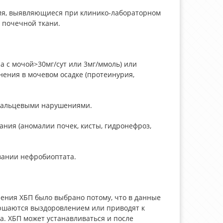
ия, выявляющиеся при клинико-лабораторном
 почечной ткани.
 с мочой>30мг/сут или 3мг/ммоль) или
ения в мочевом осадке (протеинурия,
анальцевыми нарушениями.
ния (аномалии почек, кисты, гидронефроз,
вании нефробиоптата.
ения ХБП было выбрано потому, что в данные
ершаются выздоровлением или приводят к
. ХБП может устанавливаться и после