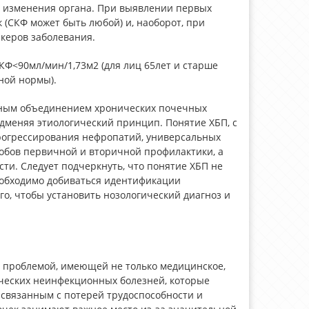
е изменения органа. При выявлении первых
 (СКФ может быть любой) и, наоборот, при
керов заболевания.
Ф<90мл/мин/1,73м2 (для лиц 65лет и старше
ной нормы).
льным объединением хронических почечных
меняя этиологический принцип. Понятие ХБП, с
рогрессирования нефропатий, универсальных
бов первичной и вторичной профилактики, а
ти. Следует подчеркнуть, что понятие ХБП не
еобходимо добиваться идентификации
о, чтобы установить нозологический диагноз и
й проблемой, имеющей не только медицинское,
ческих неинфекционных болезней, которые
 связанным с потерей трудоспособности и