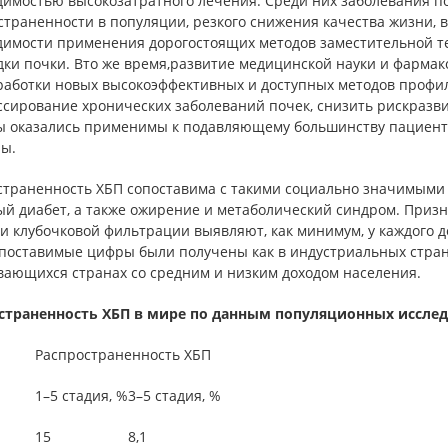
димостью высокозатратного лечения. Среди них заболевания п
траненности в популяции, резкого снижения качества жизни, 
димости применения дорогостоящих методов заместительной те
ки почки. Вто же время,развитие медицинской науки и фармак
работки новых высокоэффективных и доступных методов профи
ссирование хронических заболеваний почек, снизить рискразви
ы оказались применимы к подавляющему большинству пациентов
ы.
страненность ХБП сопоставима с такими социально значимыми 
ый диабет, а также ожирение и метаболический синдром. Приз
и клубочковой фильтрации выявляют, как минимум, у каждого 
опоставимые цифры были получены как в индустриальных страна
вающихся странах со средним и низким доходом населения.
страненность ХБП в мире по данным популяционных иссле
Распространенность ХБП
1–5 стадия, %
3–5 стадия, %
15
8,1