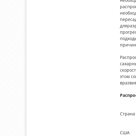
необхо
распрос
необхо
пересад
дляраз
прогре
подход
причин
Распро
сахарн
скорост
этом с
вразви
Распро
Страна
США