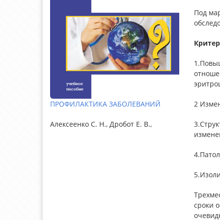
Под ма
обслед
Критер
1.Повы
отноше
эритроц
2 Изме
ПРОФИЛАКТИКА ЗАБОЛЕВАНИЙ
3.Стру
Алексеенко С. Н., Дробот Е. В.,
измене
4.Пато
5.Изол
Трехме
сроки 
очевид