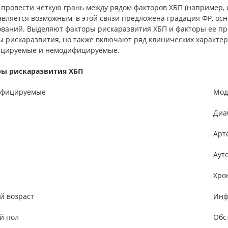
 провести четкую грань между рядом факторов ХБП (например,
авляется возможным, в этой связи предложена градация ФР, ос
ований. Выделяют факторы рискаразвития ХБП и факторы ее пр
ы рискаразвития, но также включают ряд клинических характер
цируемые и немодифицируемые.
ы рискаразвития ХБП
ифицируемые
Мод
Диа
Арт
Аут
Хро
й возраст
Инф
й пол
Обс