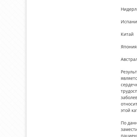
Нидерл
Испани
Китай
Япония
Австра
Резуль
являетс
сердечн
трудосп
заболев
относи
этой ка
По данн
замести
пациен