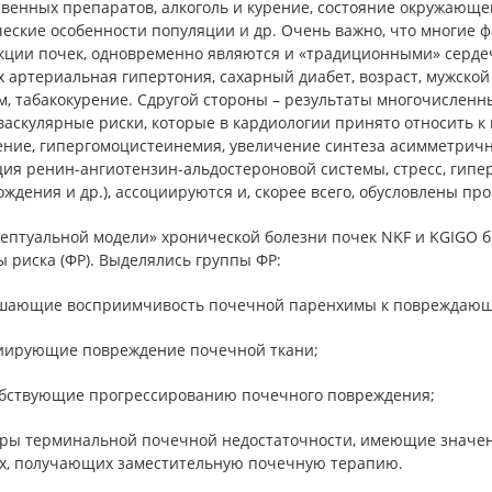
венных препаратов, алкоголь и курение, состояние окружающей
ческие особенности популяции и др. Очень важно, что многие 
кции почек, одновременно являются и «традиционными» сердеч
 артериальная гипертония, сахарный диабет, возраст, мужско
, табакокурение. Сдругой стороны – результаты многочисленны
васкулярные риски, которые в кардиологии принято относить к
ение, гипергомоцистеинемия, увеличение синтеза асимметричн
ция ренин-ангиотензин-альдостероновой системы, стресс, гип
ждения и др.), ассоциируются и, скорее всего, обусловлены п
цептуальной модели» хронической болезни почек NKF и KGIGO 
 риска (ФР). Выделялись группы ФР:
шающие восприимчивость почечной паренхимы к повреждающ
иирующие повреждение почечной ткани;
обствующие прогрессированию почечного повреждения;
оры терминальной почечной недостаточности, имеющие значен
х, получающих заместительную почечную терапию.