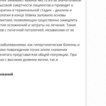
очек занимают важное место из-за значительной
высокой смертности пациентов и приводят к
рапии в терминальной стадии – диализа и
ологии в конце XXвека заложило основы
лактики, позволяющих существенно замедлить
тия осложнений и затраты на лечение. Такие
 с почечной патологией, независимо от ее
заболеваниями, как гипертоническая болезнь и
наки повреждения почек и/или снижение
десятого представителя общей популяции. При
х с высоким уровнем жизни, так и
дований