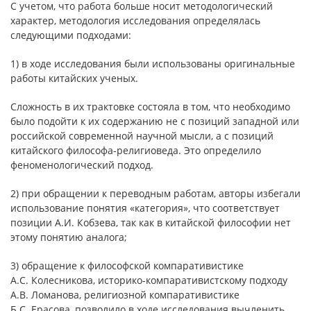
С учетом, что работа больше носит методологический
характер, методология исследования определялась
следующими подходами:
1) в ходе исследования были использованы оригинальные
работы китайских ученых.
Сложность в их трактовке состояла в том, что необходимо
было подойти к их содержанию не с позиций западной или
российской современной научной мысли, а с позиций
китайского философа-религиоведа. Это определило
феноменологический подход.
2) при обращении к переводным работам, авторы избегали
использование понятия «категория», что соответствует
позиции А.И. Кобзева, так как в китайской философии нет
этому понятию аналога;
3) обращение к философской компаративистике
А.С. Колесникова, историко-компаративистскому подходу
А.В. Ломанова, религиозной компаративистике
Б.С. Ерасова, позволило в ходе исследования вычленить