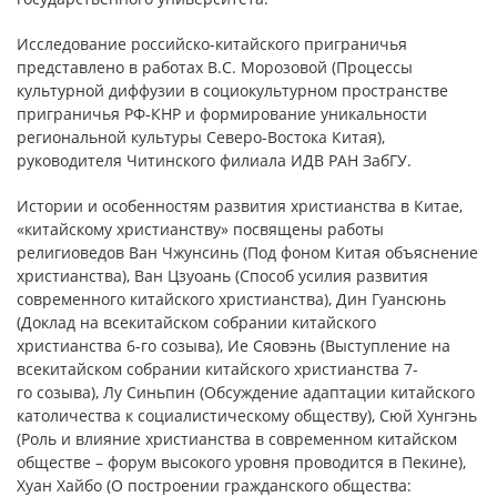
Исследование российско-китайского приграничья
представлено в работах В.С. Морозовой (Процессы
культурной диффузии в социокультурном пространстве
приграничья РФ-КНР и формирование уникальности
региональной культуры Северо-Востока Китая),
руководителя Читинского филиала ИДВ РАН ЗабГУ.
Истории и особенностям развития христианства в Китае,
«китайскому христианству» посвящены работы
религиоведов Ван Чжунсинь (Под фоном Китая объяснение
христианства), Ван Цзуоань (Способ усилия развития
современного китайского христианства), Дин Гуансюнь
(Доклад на всекитайском собрании китайского
христианства 6-го созыва), Ие Сяовэнь (Выступление на
всекитайском собрании китайского христианства 7-
го созыва), Лу Синьпин (Обсуждение адаптации китайского
католичества к социалистическому обществу), Сюй Хунгэнь
(Роль и влияние христианства в современном китайском
обществе – форум высокого уровня проводится в Пекине),
Хуан Хайбо (О построении гражданского общества: