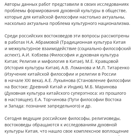
Авторы данных работ представили в своих исследованиях
проблемы формирования духовной культуры в обществе,
которые для китайской философии настолько актуальны,
насколько актуальна проблема культурного национализма.
Среди российских востоковедов эти вопросы рассмотрены
в работах Н.А. Абрамовой (Традиционная культура Китая
и межкультурное взаимодействие (социально-философский
аспект), А.И. Кобзева (Философия и духовная культура
Китая; Религия и мифология в Китае), М.Е. Кравцовой
(История культуры Китая), А.В. Ломанова и М.Л. Титаренко
(Изучение китайской философии и религии в России
в начале ХХI века), А.Е. Лукьянова (Становление философии
на Востоке: Древний Китай и Индия), М.Б. Маринова
(Духовная культура китайского суперэтноса: из прошлого
в настоящее), Е.А. Торчинова (Пути философии Востока
и Запада: познание запредельного) и др.
Сегодня ведущие российские философы, религиоведы,
востоковеды обращаются к исследованиям духовной
культуры Китая, что нашло свое комплексное воплощение