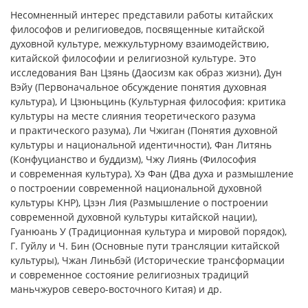
Несомненный интерес представили работы китайских
философов и религиоведов, посвященные китайской
духовной культуре, межкультурному взаимодействию,
китайской философии и религиозной культуре. Это
исследования Ван Цзянь (Даосизм как образ жизни), Дун
Вэйу (Первоначальное обсуждение понятия духовная
культура), И Цзюньцинь (Культурная философия: критика
культуры на месте слияния теоретического разума
и практического разума), Ли Чжиган (Понятия духовной
культуры и национальной идентичности), Фан Литянь
(Конфуцианство и буддизм), Чжу Лиянь (Философия
и современная культура), Хэ Фан (Два духа и размышление
о построении современной национальной духовной
культуры КНР), Цзэн Лия (Размышление о построении
современной духовной культуры китайской нации),
Гуанюань У (Традиционная культура и мировой порядок),
Г. Гуйлу и Ч. Бин (Основные пути трансляции китайской
культуры), Чжан Линьбэй (Исторические трансформации
и современное состояние религиозных традиций
маньчжуров северо-восточного Китая) и др.