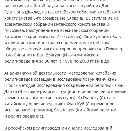
развития китайской науки раскрыты в работах Дин
Гуансюнь (Доклад на всекитайском собрании китайского
христианства 6-го созыва), Ие Сяовэнь (Выступление на
всекитайском собрании китайского христианства 8-
го созыва, Выступление на всекитайском собрании
китайского христианства 7-го созыва), Сюй Хунгэнь (Роль
и влияние христианства в современном китайском
обществе – форум высокого уровня проводится в Пекине),
Чжо Синьпин и Ван Вэйгуан (Итоги китайского
религиоведения за 30 лет: с 1978 по 2008 гг.) и в др.
Анализ научной деятельности, методологии китайских
религиоведов освещен в исследованиях Гун Фанчжэнь
(Поиск методов исследования современной религии), Люй
Дацзи (Что такое религия – сущность религии, ее основные
элементы и логические структуры), Хэ Гуаньху (Сто лет
китайскому религиоведению), Хуан Куй (Современное
исследование религии), Янь Кэцзя (Китайские религии
и религиоведение).
В российском религиоведении анализ исследований