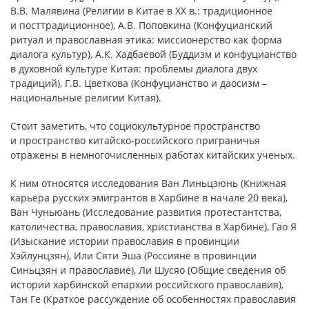
В.В. Малявина (Религии в Китае в XX в.: традиционное
и посттрадиционное), А.В. Поповкина (Конфуцианский
ритуал и православная этика: миссионерство как форма
диалога культур), А.К. Хадбаевой (Буддизм и конфуцианство
в духовной культуре Китая: проблемы диалога двух
традиций), Г.В. Цветкова (Конфуцианство и даосизм –
национальные религии Китая).
Стоит заметить, что социокультурное пространство
и пространство китайско-российского приграничья
отражены в немногочисленных работах китайских ученых.
К ним относятся исследования Ван Линьцзюнь (Книжная
карьера русских эмигрантов в Харбине в начале 20 века),
Ван Чуньюань (Исследование развития протестантства,
католичества, православия, христианства в Харбине), Гао Я
(Изыскание истории православия в провинции
Хэйлунцзян), Или Сяти Эша (Россияне в провинции
Синьцзян и православие), Ли Шусяо (Общие сведения об
истории харбинской епархии российского православия),
Тан Ге (Краткое рассуждение об особенностях православия