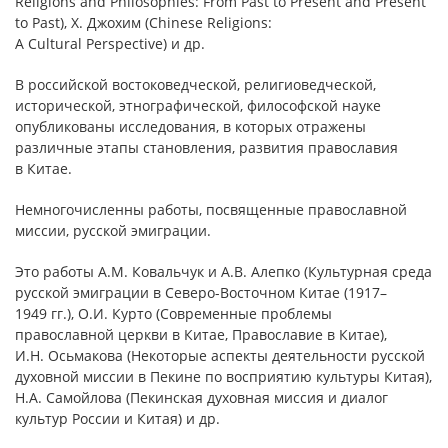
Religions and Philosophies: From Past to Present and Present
to Past), Х. Джохим (Chinese Religions:
A Cultural Perspective) и др.
В российской востоковедческой, религиоведческой,
исторической, этнографической, философской науке
опубликованы исследования, в которых отражены
различные этапы становления, развития православия
в Китае.
Немногочисленны работы, посвященные православной
миссии, русской эмиграции.
Это работы А.М. Ковальчук и А.В. Алепко (Культурная среда
русской эмиграции в Северо-Восточном Китае (1917–
1949 гг.), О.И. Курто (Современные проблемы
православной церкви в Китае, Православие в Китае),
И.Н. Осьмакова (Некоторые аспекты деятельности русской
духовной миссии в Пекине по восприятию культуры Китая),
Н.А. Самойлова (Пекинская духовная миссия и диалог
культур России и Китая) и др.