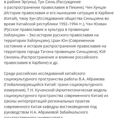
в районе Эргуны), Тун Сюнь (Рассуждение
о распространении православия в Пекине), Чен Хунцзе
(История православия и его нынешняя ситуация в Харбине
(Китай), Чжоу Хун (Исследование общества Синьцзяна во
время Китайской республики 1992–1994 гг.), Чэн Юнван
(Русское православие и культура в провинции
Хэйлунцзян – Эхо истории русского православия на
территории Хэйлунцзян), Цзан Юн (Современное
состояние и история распространения православия на
территории города Тачэна провинции Синьцзяна), Юй
Сянлинь (Распространение и влияние российского
православия в Харбине) и др.
Среди российских исследований китайского
социокультурного пространства работы В.А. Абрамова
(Глобализирующийся Китай: грани социокультурного
измерения), Т.Н. Кучинской (Архитектоническая модель
социокультурного пространства современного Китая) из
Школы интерпретаций региональных практик
современного Китая кафедры востоковедения под
руководством Н.А. Абрамовой Забайкальского
государственного университета.