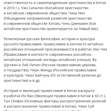
ответственность и самоопределение христианства в Китае
в 2010 г.), Чжо Синьпин (Китайское христианство
и китайское современное общество), Чжоу Нин
(Обсуждение направлений развития христианства
в современном обществе Китая), Чэнь Цзяньмин (Как
китайское христианство ориентируется на Новый век).
Религиозная русская философия, история и культура
русского православия, православие в контексте китайско-
российских отношений прослеживаются в работах Лян Чжэ
(Православие в контексте современных российско-
китайских отношений: взгляды китайских ученых), Фу
Шучжэн и Лэй Липин (Русская православная церковь
и государство), Чжан Минда (Российское православие
и культура), Чжан Байчунь (От естественной религии до
христианства) и в др.
История и эволюция православия в Китае раскрыта
в работах Ин Ван (Эволюция православия в Китае в ХХ ст.),
Тан Сяофэн (Основные факторы распространения религий
и распространение православия в Китае), Чжан Суй