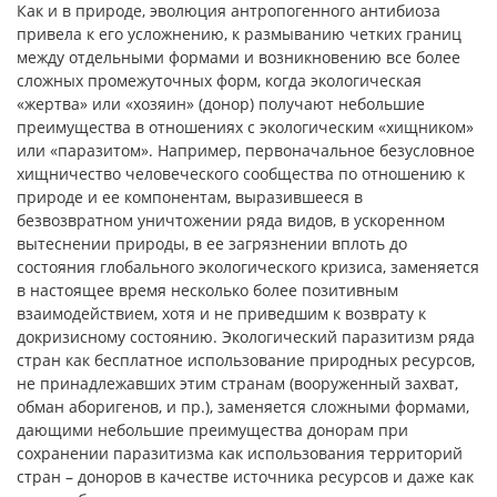
Как и в природе, эволюция антропогенного антибиоза
привела к его усложнению, к размыванию четких границ
между отдельными формами и возникновению все более
сложных промежуточных форм, когда экологическая
«жертва» или «хозяин» (донор) получают небольшие
преимущества в отношениях с экологическим «хищником»
или «паразитом». Например, первоначальное безусловное
хищничество человеческого сообщества по отношению к
природе и ее компонентам, выразившееся в
безвозвратном уничтожении ряда видов, в ускоренном
вытеснении природы, в ее загрязнении вплоть до
состояния глобального экологического кризиса, заменяется
в настоящее время несколько более позитивным
взаимодействием, хотя и не приведшим к возврату к
докризисному состоянию. Экологический паразитизм ряда
стран как бесплатное использование природных ресурсов,
не принадлежавших этим странам (вооруженный захват,
обман аборигенов, и пр.), заменяется сложными формами,
дающими небольшие преимущества донорам при
сохранении паразитизма как использования территорий
стран – доноров в качестве источника ресурсов и даже как