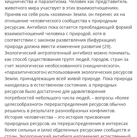
хищничества и паразитизма. Человек как представитель
животного мира участвует в этих взаимоотношениях.
Приняв на себя роль «хозяина» Земли, он перенес их на
отношение человеческого сообщества к природным
ресурсам. Антибиоз пока остается преобладающей формой
взаимоотношений человека с природой, хотя в
соответствии с законом разветвления (бифуркации)
природа должна ввести изменение развития [29].
Экологический антропогенный антибиоз можно понимать,
как способ существования групп людей, городов, стран за
счет экологически необоснованного («хищнического»,
«паразитического») использования экологических ресурсов
Земли, принадлежащих всей живой природе. Пока природа
находилась в естественном состоянии, а природных
ресурсов было достаточно для удовлетворения
потребностей небольшого числа людей, – вопросы «более
целесообразного» перераспределения ресурсов обычно
решались в результате разнообразных конфликтов.
История человечества – это история присвоения
природных ресурсов, их перераспределения в интересах
более сильных и (или) обделенных ресурсами сообществ и
стран. Экологический антибиоз напоминает естественный