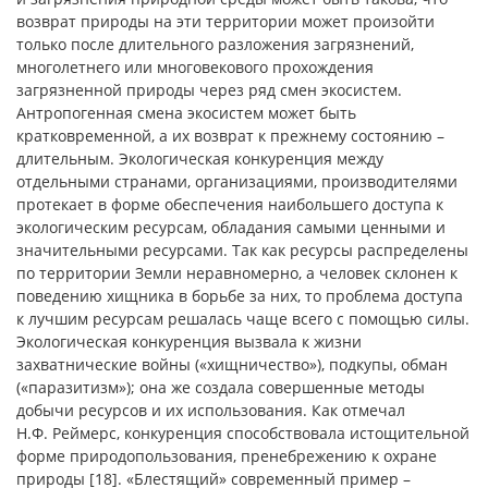
возврат природы на эти территории может произойти
только после длительного разложения загрязнений,
многолетнего или многовекового прохождения
загрязненной природы через ряд смен экосистем.
Антропогенная смена экосистем может быть
кратковременной, а их возврат к прежнему состоянию –
длительным. Экологическая конкуренция между
отдельными странами, организациями, производителями
протекает в форме обеспечения наибольшего доступа к
экологическим ресурсам, обладания самыми ценными и
значительными ресурсами. Так как ресурсы распределены
по территории Земли неравномерно, а человек склонен к
поведению хищника в борьбе за них, то проблема доступа
к лучшим ресурсам решалась чаще всего с помощью силы.
Экологическая конкуренция вызвала к жизни
захватнические войны («хищничество»), подкупы, обман
(«паразитизм»); она же создала совершенные методы
добычи ресурсов и их использования. Как отмечал
Н.Ф. Реймерс, конкуренция способствовала истощительной
форме природопользования, пренебрежению к охране
природы [18]. «Блестящий» современный пример –