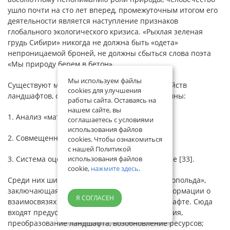
ушло почти на сто лет вперед, промежуточным итогом его
деятельности является наступление признаков
глобального экологического кризиса. «Рыхлая зеленая
грудь Сибири» никогда не должна быть «одета»
непроницаемой броней, не должны сбыться слова поэта
«Мы природу берем в бетон».
Мы используем файлы
Существуют методы оценки эстетических свойств
cookies для улучшения
ландшафтов, однако они недостаточно системны:
работы сайта. Оставаясь на
нашем сайте, вы
1. Анализ «матрицы Леопольда».
соглашаетесь с условиями
использования файлов
2. Совмещенный анализ карт.
cookies. Чтобы ознакомиться
с нашей Политикой
3. Система оценки окружающей среды Бателле [33].
использования файлов
cookie,
нажмите здесь
.
Среди них широко используется «матрица Леопольда»,
заключающаяся в анализе качественной информации о
Я СОГЛАСЕН
взаимосвязях «причина – следствие» в ландшафте. Сюда
входят предусмотренные проектом воздействия,
преобразование ландшафта, возобновление ресурсов;