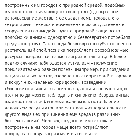
построенных им городов с природной средой, подобных
взаимоотношениям хищника и жертвы (однократное
использование жертвы с ее съедением). Человек, его
энтропийная техника и возведенные им искусственные
сооружения взаимодействуют с природой чаще всего
подобно хищникам, однократно и безвозвратно потребляя
среду – «жертву». Так, города безвозвратно губят почвенно-
растительный слой, техника потребляет невозобновимые
ресурсы, выбрасывая взамен загрязнения, и т.д. В более
редких случаях наблюдается мутуализм – получение
приблизительно равной пользы (например, при создании
национальных парков, озелененных территорий в городах
и вокруг них, «зеленых коридоров», возведении
«биопозитивных» и экологичных зданий и сооружений, и
пр.). Иногда можно наблюдать и синойкию (безразличные
взаимоотношения), и комменсализм как потребление
человеком результатов или остатков жизнедеятельности
другого вида без причинения ему вреда (в различных
биотехнологиях). Человек, созданная им техника и
построенные им города чаще всего потребляют
природную среду, загрязняя и вытесняя ее.