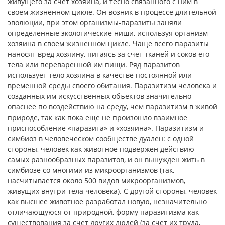
живущего за счет хозяина, и тесно связанного с ним в
своем жизненном цикле. Он возник в процессе длительной
эволюции, при этом организмы-паразиты заняли
определенные экологические ниши, используя организм
хозяина в своем жизненном цикле. Чаще всего паразиты
наносят вред хозяину, питаясь за счет тканей и соков его
тела или переваренной им пищи. Ряд паразитов
использует тело хозяина в качестве постоянной или
временной среды своего обитания. Паразитизм человека и
созданных им искусственных объектов значительно
опаснее по воздействию на среду, чем паразитизм в живой
природе, так как пока еще не произошло взаимное
приспособление «паразита» и «хозяина». Паразитизм и
симбиоз в человеческом сообществе дуален: с одной
стороны, человек как животное подвержен действию
самых разнообразных паразитов, и он вынужден жить в
симбиозе со многими из микроорганизмов (так,
насчитывается около 500 видов микроорганизмов,
живущих внутри тела человека). С другой стороны, человек
как высшее животное разработал новую, незначительно
отличающуюся от природной, форму паразитизма как
существования за счет других людей (за счет их труда,