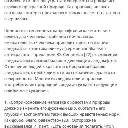
возможности потери, утраты этой красоты и рождались
строки о прекрасной природе. Как правило, человек
осознавал потерю прекрасного только после того, как она
свершилась.
Ценность естественных ландшафтов исключительно
велика для человека, особенно сейчас, когда
вмешательство человека приводит к деэстетизации
ландшафта, к «антикаллизму» (термин «antikallism» –
антикрасота – предложен Ю. Сепанмаа [22]), к снижению
ландшафтного разнообразия, к деволюции ландшафтов.
Отношение людей к красоте и к биоразнообразию
ландшафтов, к необходимости их сохранения, далеко от
совершенства. Многие исследователи и простые
«потребители» природной среды допускают следующие
ошибочные суждения:
1. «Соприкосновение человека с красотами природы
должно изменить его духовный мир, обогатить его
глубоким восприятием таких высших нравственных норм,
как добро, благо, равенство» [23]. Осторожнее
высказывался И. Кант: «Есть основания полагать, что у