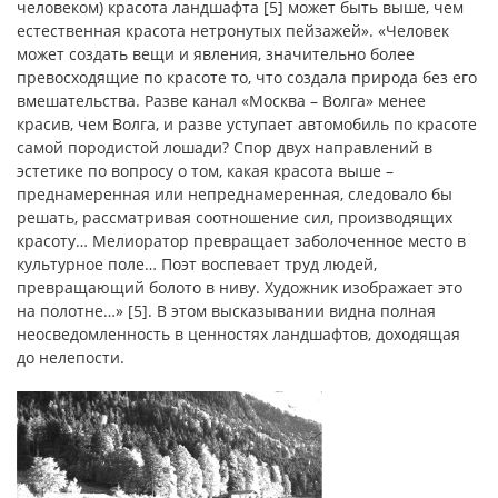
человеком) красота ландшафта [5] может быть выше, чем
естественная красота нетронутых пейзажей». «Человек
может создать вещи и явления, значительно более
превосходящие по красоте то, что создала природа без его
вмешательства. Разве канал «Москва – Волга» менее
красив, чем Волга, и разве уступает автомобиль по красоте
самой породистой лошади? Спор двух направлений в
эстетике по вопросу о том, какая красота выше –
преднамеренная или непреднамеренная, следовало бы
решать, рассматривая соотношение сил, производящих
красоту… Мелиоратор превращает заболоченное место в
культурное поле… Поэт воспевает труд людей,
превращающий болото в ниву. Художник изображает это
на полотне…» [5]. В этом высказывании видна полная
неосведомленность в ценностях ландшафтов, доходящая
до нелепости.