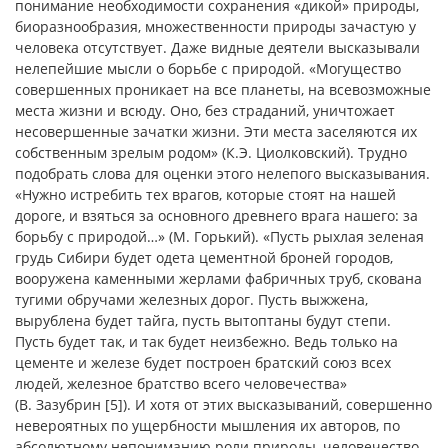
понимание необходимости сохранения «дикой» природы,
биоразнообразия, множественности природы зачастую у
человека отсутствует. Даже видные деятели высказывали
нелепейшие мысли о борьбе с природой. «Могущество
совершенных проникает на все планеты, на всевозможные
места жизни и всюду. Оно, без страданий, уничтожает
несовершенные зачатки жизни. Эти места заселяются их
собственным зрелым родом» (К.Э. Циолковский). Трудно
подобрать слова для оценки этого нелепого высказывания.
«Нужно истребить тех врагов, которые стоят на нашей
дороге, и взяться за основного древнего врага нашего: за
борьбу с природой…» (М. Горький). «Пусть рыхлая зеленая
грудь Сибири будет одета цементной броней городов,
вооружена каменными жерлами фабричных труб, скована
тугими обручами железных дорог. Пусть выжжена,
вырублена будет тайга, пусть вытоптаны будут степи.
Пусть будет так, и так будет неизбежно. Ведь только на
цементе и железе будет построен братский союз всех
людей, железное братство всего человечества»
(В. Зазубрин [5]). И хотя от этих высказываний, совершенно
невероятных по ущербности мышления их авторов, по
абсолютному непониманию роли природы, человечество