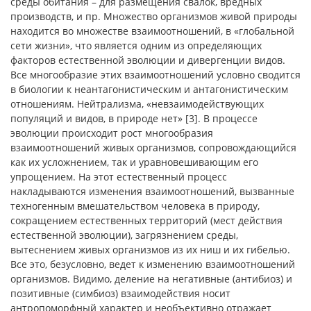
среды обитания – для размещения свалок, вредных
производств, и пр. Множество организмов живой природы
находится во множестве взаимоотношений, в «глобальной
сети жизни», что является одним из определяющих
факторов естественной эволюции и дивергенции видов.
Все многообразие этих взаимоотношений условно сводится
в биологии к неантагонистическим и антагонистическим
отношениям. Нейтрализма, «невзаимодействующих
популяций и видов, в природе нет» [3]. В процессе
эволюции происходит рост многообразия
взаимоотношений живых организмов, сопровождающийся
как их усложнением, так и уравновешивающим его
упрощением. На этот естественный процесс
накладываются изменения взаимоотношений, вызванные
техногенным вмешательством человека в природу,
сокращением естественных территорий (мест действия
естественной эволюции), загрязнением среды,
вытеснением живых организмов из их ниш и их гибелью.
Все это, безусловно, ведет к изменению взаимоотношений
организмов. Видимо, деление на негативные (антибиоз) и
позитивные (симбиоз) взаимодействия носит
антропоморфный характер и необъективно отражает