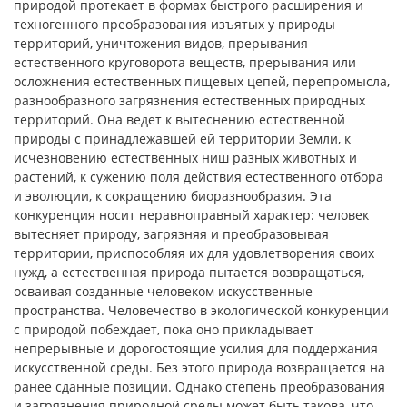
природой протекает в формах быстрого расширения и
техногенного преобразования изъятых у природы
территорий, уничтожения видов, прерывания
естественного круговорота веществ, прерывания или
осложнения естественных пищевых цепей, перепромысла,
разнообразного загрязнения естественных природных
территорий. Она ведет к вытеснению естественной
природы с принадлежавшей ей территории Земли, к
исчезновению естественных ниш разных животных и
растений, к сужению поля действия естественного отбора
и эволюции, к сокращению биоразнообразия. Эта
конкуренция носит неравноправный характер: человек
вытесняет природу, загрязняя и преобразовывая
территории, приспособляя их для удовлетворения своих
нужд, а естественная природа пытается возвращаться,
осваивая созданные человеком искусственные
пространства. Человечество в экологической конкуренции
с природой побеждает, пока оно прикладывает
непрерывные и дорогостоящие усилия для поддержания
искусственной среды. Без этого природа возвращается на
ранее сданные позиции. Однако степень преобразования
и загрязнения природной среды может быть такова, что