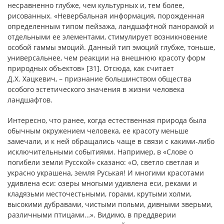
несравненно глубже, чем культурных и, тем более,
рисованных. «Невербальная информация, порожденная
определенным типом пейзажа, ландшафтной панорамой и
отдельными ее элементами, стимулирует возникновение
особой гаммы эмоций. Данный тип эмоций глубже, тоньше,
универсальнее, чем реакции на внешнюю красоту форм
природных объектов» [31]. Отсюда, как считает
Д.Х. Хацкевич, – признание большинством общества
особого эстетического значения в жизни человека
ландшафтов.
Интересно, что ранее, когда естественная природа была
обычным окружением человека, ее красоту меньше
замечали, и к ней обращались чаще в связи с какими-либо
исключительными событиями. Например, в «Слове о
погибели земли Русской» сказано: «О, светло светлая и
украсно украшена, земля Руськая! И многими красотами
удивлена еси: озеры многыми удивлена еси, реками и
кладязьми месточестьными, горами, крутыми холми,
высокими дубравами, чистыми польми, дивными зверьми,
различными птицами…». Видимо, в преддверии