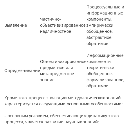
Процессуальные и
информационные
Частично-
компоненты,
Выявление
объективизированное
эмпирически
надличностное
обобщенное,
абстрактное,
обратимое
Информационные
Объективизированное
компоненты,
предметное или
теоретически
Опредмечивание
метапредметное
обобщенное,
знание
формализованное,
обратимое
Кроме того, процесс эволюции методологических знаний
характеризуется следующими основными особенностями:
– основным условием, обеспечивающим динамику этого
процесса, является развитие научных знаний;