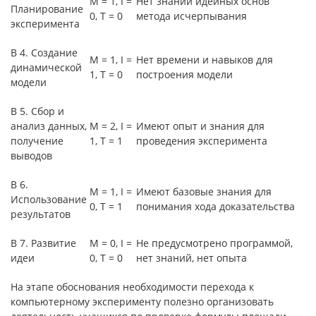
М = 1, I =
Нет знаний идейных основ
Планирование
0, Т = 0
метода исчерпывания
эксперимента
В 4. Создание
М = 1, I =
Нет времени и навыков для
динамической
1, Т = 0
построения модели
модели
В 5. Сбор и
анализ данных,
M = 2, I =
Имеют опыт и знания для
получение
1, Т = 1
проведения эксперимента
выводов
В 6.
М = 1, I =
Имеют базовые знания для
Использование
0, Т = 1
понимания хода доказательства
результатов
В 7. Развитие
M = 0, I =
Не предусмотрено программой,
идеи
0, Т = 0
нет знаний, нет опыта
На этапе обоснования необходимости перехода к
компьютерному эксперименту полезно организовать