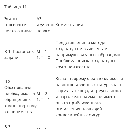
Таблица 11
Этапы
А3
гносеологи
изучение
Комментарии
ческого цикла
нового
Представления о методе
квадратур не выявлены и
В 1. Постановка
М = 1, I =
напрямую связаны с образцами.
задачи
1, Т = 0
Проблема поиска квадратуры
круга неизвестна
Знают теорему о равновеликости
В 2.
равносоставленных фигур, знают
Обоснование
формулы площади треугольника
необходимости
М = 2, I =
и параллелограмма, не имеет
обращения к
1, Т = 1
опыта приближенного
компьютерному
вычисления площадей
эксперименту
криволинейных фигур
В 3.