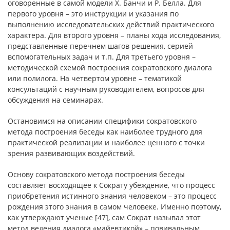
оговоренные в самой модели Х. Банчи и Р. Белла. Для
первого уровня – это инструкции и указания по
выполнению исследовательских действий практического
характера. Для второго уровня – планы хода исследования,
представленные перечнем шагов решения, серией
вспомогательных задач и т.п. Для третьего уровня –
методической схемой построения сократовского диалога
или полилога. На четвертом уровне – тематикой
консультаций с научным руководителем, вопросов для
обсуждения на семинарах.
Остановимся на описании специфики сократовского
метода построения беседы как наиболее трудного для
практической реализации и наиболее ценного с точки
зрения развивающих воздействий.
Основу сократовского метода построения беседы
составляет восходящее к Сократу убеждение, что процесс
приобретения истинного знания человеком – это процесс
рождения этого знания в самом человеке. Именно поэтому,
как утверждают ученые [47], сам Сократ называл этот
метод ведения диалога «майевтикой» – повивальным