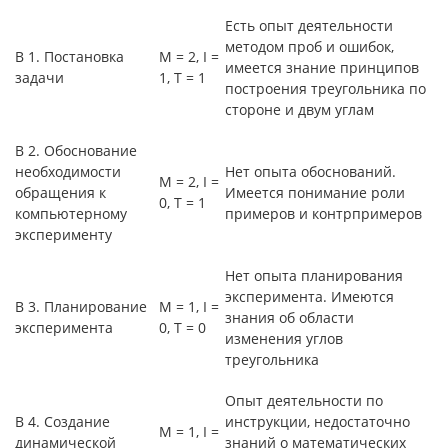
Есть опыт деятельности
методом проб и ошибок,
В 1. Постановка
М = 2, I =
имеется знание принципов
задачи
1, Т = 1
построения треугольника по
стороне и двум углам
В 2. Обоснование
необходимости
Нет опыта обоснований.
М = 2, I =
обращения к
Имеется понимание роли
0, Т = 1
компьютерному
примеров и контрпримеров
эксперименту
Нет опыта планирования
эксперимента. Имеются
В 3. Планирование
М = 1, I =
знания об области
эксперимента
0, Т = 0
изменения углов
треугольника
Опыт деятельности по
В 4. Создание
инструкции, недостаточно
М = 1, I =
динамической
знаний о математических