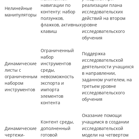
навигации по
реализации плана
Нелинейные
контенту: набор
исследовательских
манипуляторы
ползунков,
действий на втором
флажков, активных
уровне
клавиш
исследовательского
обучения
Ограниченный
Поддержка
набор
исследовательской
Динамические
инструментов
деятельности учащихся
листы с
среды,
в направлении,
ограниченным
невозможность
заданном учителем, на
набором
экспорта и
третьем уровне
инструментов
импорта
исследовательского
элементов
обучения
контента
Оказание помощи
Контент среды,
учащимся в создании
Динамические
дополненный
исследовательской
чертежи-
готовой
модели на четвертом