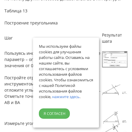
Таблица 13
Построение треугольника
Результат
Шаг
шага
Мы используем файлы
cookies для улучшения
Пользуясь инструментом «Ползунок», создайте
работы сайта. Оставаясь на
параметр – опорный угол, принимающий
нашем сайте, вы
значения от 0° до 180° с шагом в 1°
соглашаетесь с условиями
использования файлов
Постройте отрезок АВ и пользуясь
cookies. Чтобы ознакомиться
инструментом «Угол заданной величины»
с нашей Политикой
отложите углы ВА равный , угол АВА равный 2.
использования файлов
Отметьте точку С – точку пересечения лучей
cookie,
нажмите здесь
.
АВ и ВА
Я СОГЛАСЕН
Измерьте угол С инструментом «Угол»