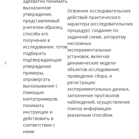
адекватно понимать
высказанное
Освоение исследовательских
утверждение,
действий практического
представляемый
характера (исследовательских
учителем образец
процедур): создание по
способа его
заданной схеме, алгоритму
получения в
несложных
исследовании; готов
экспериментальных
подбирать
установок, включая
подтверждающие
I
динамические модели
утверждение
объектов исследования;
примеры,
проведение сбора, и
опровергать
регистрации
высказывание с
экспериментальных данных,
помощью
заполнение протоколов
контрпримеров,
наблюдений, осуществление
понимать
поиска информации
инструкции и
указанным способом
действовать в
соответствии с
ними