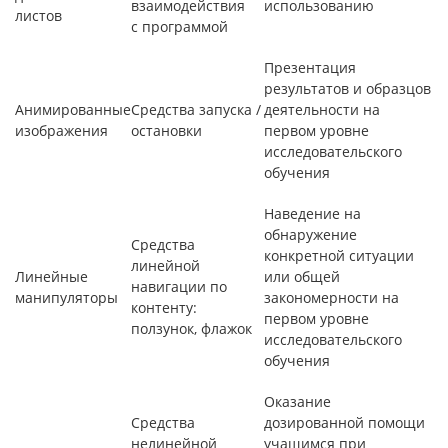
взаимодействия
использованию
листов
с программой
Презентация
результатов и образцов
Анимированные
Средства запуска /
деятельности на
изображения
остановки
первом уровне
исследовательского
обучения
Наведение на
обнаружение
Средства
конкретной ситуации
линейной
Линейные
или общей
навигации по
манипуляторы
закономерности на
контенту:
первом уровне
ползунок, флажок
исследовательского
обучения
Оказание
Средства
дозированной помощи
нелинейной
учащимся при