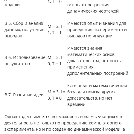
1, Т = 0
модели
основах построения
динамических чертежей
В 5. Сбор и анализ
Имеются опыт и знания для
M = 2, I =
данных, получение
проведения эксперимента и
1, Т = 1
выводов
выводов по индукции
Имеются знания
математических основ
В 6. Использование
М = 3, I =
доказательства, нет опыта
результатов
0, Т = 1
применения
дополнительных построений
Есть опыт и математическая
M = 3, I =
база для поиска других
В 7. Развитие идеи
3, Т = 0
доказательств, но нет
времени
Однако здесь имеется возможность вовлечь учащихся в
деятельность не только по проведению компьютерного
эксперимента, но и по созданию динамической модели, а