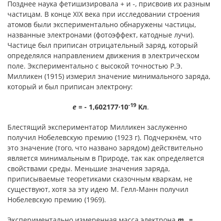
Позднее наука фетишизировала + и -, присвоив их разным
частицам. В конце XIX века при исследовании строения
атомов были экспериментально обнаружены частицы,
названные электронами (фотоэффект, катодные лучи).
Частице был приписан отрицательный заряд, который
определялся направлением движения в электрическом
поле. Экспериментально с высокой точностью Р.Э.
Милликен (1915) измерил значение минимального заряда,
который и был приписан электрону:
-19
е =
- 1,602177·10
Кл
.
Блестящий экспериментатор Милликен заслуженно
получил Нобелевскую премию (1923 г). Подчеркнём, что
это значение (того, что названо зарядом) действительно
является минимальным в Природе, так как определяется
свойствами среды. Меньшие значения заряда,
приписываемые теоретиками сказочным кваркам, не
существуют, хотя за эту идею М. Гелл-Манн получил
Нобелевскую премию (1969).
Экспериментально измеренная масса электрона
m
=