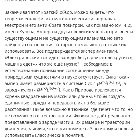
Заканчивая этот краткий обзор, можно видеть, что
теоретическая физика математически «исчерпала»
электрон и его анти-брата позитрон. Как показано (см. 4.2),
имена Кулона, Ампера и других великих учёных присвоены
существующим и не существующим явлениям, но зато
найдены соотношения, которые позволяют в технике их
использовать. Всё подтверждается экспериментами.
«Электрический ток идёт, заряды бегут, двигатель крутится,
машина едет»,- что же ещё нужно? Необходимое в
естествознании понимание соотношений между
природными сущностями в науке отсутствует. Сила тока -
1/2
3/2
-2
ампер имеет размерность в системе СИ:
I
=[
M
L
T
]
, а
1/2
3/2
-1
заряд - кулон -
[
M
L
Т
]
. Как в Природе извлекается
корень квадратный из массы или длины, чтобы создать
единичные заряды и передавать их на большие
расстояния? Такое возможно в технике, где течёт что-то, но
не возможно в естествознании. Физика не даёт реального
представления о заряде частиц, их размере и траектории
движения, заявляя, что в микромире всё по иному и нельзя
использовать классические понятия.