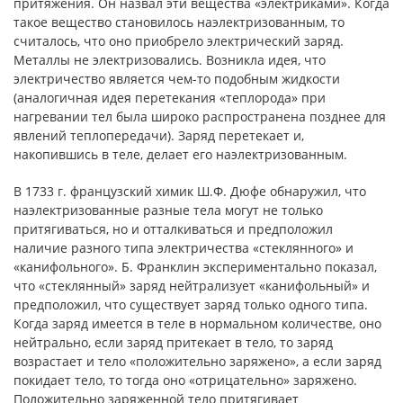
притяжения. Он назвал эти вещества «электриками». Когда
такое вещество становилось наэлектризованным, то
считалось, что оно приобрело электрический заряд.
Металлы не электризовались. Возникла идея, что
электричество является чем-то подобным жидкости
(аналогичная идея перетекания «теплорода» при
нагревании тел была широко распространена позднее для
явлений теплопередачи). Заряд перетекает и,
накопившись в теле, делает его наэлектризованным.
В 1733 г. французский химик Ш.Ф. Дюфе обнаружил, что
наэлектризованные разные тела могут не только
притягиваться, но и отталкиваться и предположил
наличие разного типа электричества «стеклянного» и
«канифольного». Б. Франклин экспериментально показал,
что «стеклянный» заряд нейтрализует «канифольный» и
предположил, что существует заряд только одного типа.
Когда заряд имеется в теле в нормальном количестве, оно
нейтрально, если заряд притекает в тело, то заряд
возрастает и тело «положительно заряжено», а если заряд
покидает тело, то тогда оно «отрицательно» заряжено.
Положительно заряженной тело притягивает