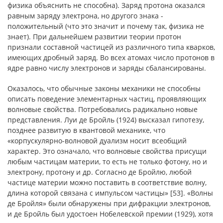
физика объяснить не способна). Заряд протона оказался
равным заряду электрона, но другого знака -
положительный (что это значит и почему так, физика не
знает). При дальнейшем развитии теории протон
признали составной частицей из различного типа кварков,
имеющих дробный заряд. Во всех атомах число протонов в
ядре равно числу электронов и заряды сбалансированы.
Оказалось, что обычные законы механики не способны
описать поведение элементарных частиц, проявляющих
волновые свойства. Потребовались радикально новые
представления. Луи де Бройль (1924) высказал гипотезу,
позднее развитую в квантовой механике, что
«корпускулярно-волновой дуализм носит всеобщий
характер. Это означало, что волновые свойства присущи
любым частицам материи, то есть не только фотону, но и
электрону, протону и др. Согласно де Бройлю, любой
частице материи можно поставить в соответствие волну,
длина которой связана с импульсом частицы» [53]. «Волны
де Бройля» были обнаружены при дифракции электронов,
и де Бройль был удостоен Нобелевской премии (1929), хотя