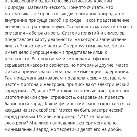
использовании одного способа описания явлений
Природы - математического. Принято считать, что
математика - не просто язык для описания природы, но
внутренне присуща самой Природе. Такое представление
вылилось в трагедию науки. Особенность математического
описания - абстрактность. Система понятий и символов,
представляет карту реальности, на которой запечатлены
лишь её некоторые черты. Оперируя символами, физик
имеет дело с упрощёнными представлениями о
реальности. За понятиями и символами в физике
скрывается какое-то свойство, но потеряны другие. Часто
физики придумывают свойства, не имеющие содержания.
Так, придуманным кваркам, предполагаемым составным
частям протона и нейтрона, приписывают электрический
заряд или -1/3, или +2/3 и такие квантовые числа, как спин,
изотопический спин, странность, очарование, прелесть,
барионный заряд. Какой физический смысл скрывается за
каждым из этих свойств? Может ли быть электрический
заряд равным 1/3 или, например, 1/101 от заряда
электрона? Милликен определил экспериментально
минимальный заряд, но теоретики делят его на дроби.