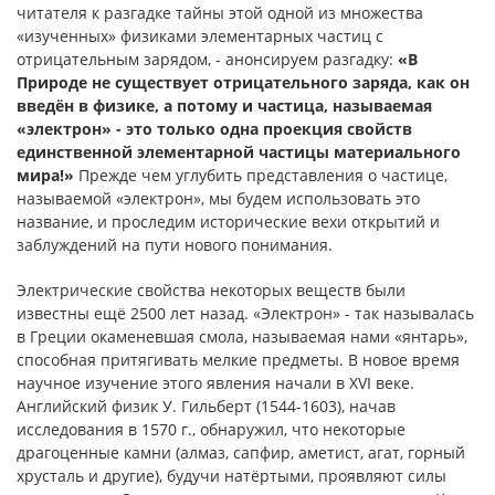
читателя к разгадке тайны этой одной из множества
«изученных» физиками элементарных частиц с
отрицательным зарядом, - анонсируем разгадку:
«В
Природе не существует отрицательного заряда, как он
введён в физике, а потому и частица, называемая
«электрон» - это только одна проекция свойств
единственной элементарной частицы материального
мира!»
Прежде чем углубить представления о частице,
называемой «электрон», мы будем использовать это
название, и проследим исторические вехи открытий и
заблуждений на пути нового понимания.
Электрические свойства некоторых веществ были
известны ещё 2500 лет назад. «Электрон» - так называлась
в Греции окаменевшая смола, называемая нами «янтарь»,
способная притягивать мелкие предметы. В новое время
научное изучение этого явления начали в XVI веке.
Английский физик У. Гильберт (1544-1603), начав
исследования в 1570 г., обнаружил, что некоторые
драгоценные камни (алмаз, сапфир, аметист, агат, горный
хрусталь и другие), будучи натёртыми, проявляют силы