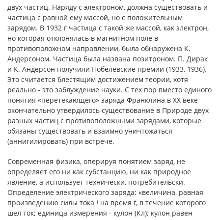
двух частиц. Наряду с электроном, должна существовать и
частица с равной ему массой, но с положительным
зарядом. В 1932 г частица с такой же массой, как электрон,
но которая отклонялась в магнитном поле в
противоположном направлении, была обнаружена К.
Андерсоном. Частица была названа позитроном. П. Дирак
и К. Андерсон получили Нобелевские премии (1933, 1936).
Это считается блестящим достижением теории, хотя
реально - это заблуждение науки. С тех пор вместо единого
понятия «перетекающего» заряда Франклина в ХХ веке
окончательно утвердилось существование в Природе двух
разных частиц с противоположными зарядами, которые
обязаны существовать и взаимно уничтожаться
(аннигилировать) при встрече.
Современная физика, оперируя понятием заряд, не
определяет его ни как субстанцию, ни как природное
явление, а использует технически, потребительски.
Определение электрического заряда: «величина, равная
произведению силы тока
I
на время
t
, в течение которого
шёл ток; единица измерения - кулон (Кл); кулон равен