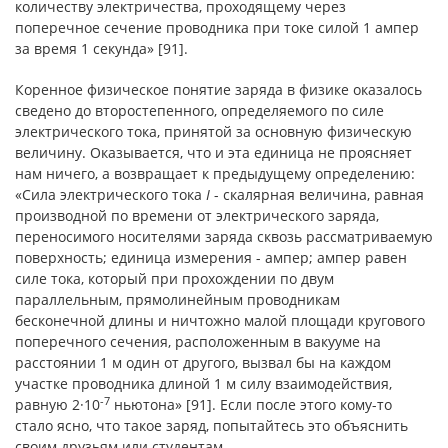
количеству электричества, проходящему через
поперечное сечение проводника при токе силой 1 ампер
за время 1 секунда» [91].
Коренное физическое понятие заряда в физике оказалось
сведено до второстепенного, определяемого по силе
электрического тока, принятой за основную физическую
величину. Оказывается, что и эта единица не проясняет
нам ничего, а возвращает к предыдущему определению:
«Сила электрического тока
I
- скалярная величина, равная
производной по времени от электрического заряда,
переносимого носителями заряда сквозь рассматриваемую
поверхность; единица измерения - ампер; ампер равен
силе тока, который при прохождении по двум
параллельным, прямолинейным проводникам
бесконечной длины и ничтожно малой площади кругового
поперечного сечения, расположенным в вакууме на
расстоянии 1 м один от другого, вызвал бы на каждом
участке проводника длиной 1 м силу взаимодействия,
-7
равную 2·10
ньютона» [91]. Если после этого кому-то
стало ясно, что такое заряд, попытайтесь это объяснить
своим друзьям или студентам.