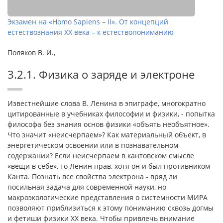
Экзамен на «Homo Sapiens – II». От концепций
естествознания ХХ века – к естествопониманию
Поляков В. И.,
3.2.1. Физика о заряде и электроне
Известнейшие слова В. Ленина в эпиграфе, многократно
цитированные в учебниках философии и физики, - попытка
философа без знания основ физики «объять необъятное».
Что значит «неисчерпаем»? Как материальный объект, в
энергетическом освоении или в познавательном
содержании? Если неисчерпаем в кантовском смысле
«вещи в себе», то Ленин прав, хотя он и был противником
Канта. Познать все свойства электрона - вряд ли
посильная задача для современной науки, но
макроэкологические представления о системности МИРА
позволяют приблизиться к этому пониманию сквозь догмы
и фетиши физики ХХ века. Чтобы привлечь внимание