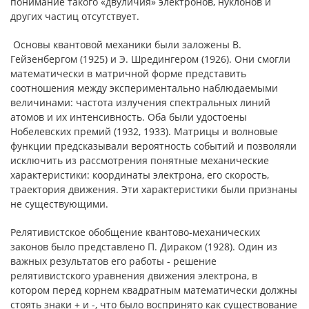
понимание такого «двуличия» электронов, нуклонов и
других частиц отсутствует.
Основы квантовой механики были заложены В.
Гейзенбергом (1925) и Э. Шредингером (1926). Они смогли
математически в матричной форме представить
соотношения между экспериментально наблюдаемыми
величинами: частота излучения спектральных линий
атомов и их интенсивность. Оба были удостоены
Нобелевских премий (1932, 1933). Матрицы и волновые
функции предсказывали вероятность событий и позволяли
исключить из рассмотрения понятные механические
характеристики: координаты электрона, его скорость,
траектория движения. Эти характеристики были признаны
не существующими.
Релятивистское обобщение квантово-механических
законов было представлено П. Дираком (1928). Один из
важных результатов его работы - решение
релятивистского уравнения движения электрона, в
котором перед корнем квадратным математически должны
стоять знаки + и -, что было воспринято как существование