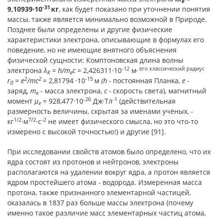
e
-31
9,10939·10
кг
, как будет показано при уточнении понятия
массы, также является минимально возможной в Природе.
Позднее были определены и другие физические
характеристики электрона, описывающие в формулах его
поведение, но не имеющие внятного объяснения
физической сущности: Комптоновская длина волны
-12
, его классический радиус
электрона
λ
=
h
/
m
c
=
2,426311·10
м
К
e
2
2
-15
r
=
e
/mc
=
2,81794 ·10
м
(
h
-
постоянная Планка,
e -
0
заряд,
m
- масса электрона,
c -
скорость света), магнитный
е
-26
-1
момент
μ
=
928,477·10
Дж·Тл
(действительная
е
размерность величины, скрытая за именами учёных, -
1/2
7/2
-2
кг
·м
·с
не имеет физического смысла, но это что-то
измерено с высокой точностью!) и другие [91].
При исследовании свойств атомов было определено, что их
ядра состоят из протонов и нейтронов, электроны
располагаются на удалении вокруг ядра, а протон является
ядром простейшего атома - водорода. Измеренная масса
протона, также признанного элементарной частицей,
оказалась в 1837 раз больше массы электрона (почему
именно такое различие масс элементарных частиц атома,