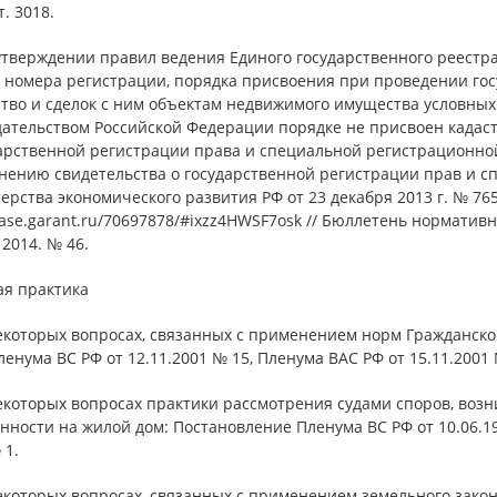
т. 3018.
утверждении правил ведения Единого государственного реестра
а номера регистрации, порядка присвоения при проведении го
тво и сделок с ним объектам недвижимого имущества условных
дательством Российской Федерации порядке не присвоен кадас
дарственной регистрации права и специальной регистрационно
нению свидетельства о государственной регистрации прав и с
рства экономического развития РФ от 23 декабря 2013 г. № 765
base.garant.ru/70697878/#ixzz4HWSF7osk // Бюллетень нормати
 2014. № 46.
ая практика
екоторых вопросах, связанных с применением норм Гражданског
ленума ВС РФ от 12.11.2001 № 15, Пленума ВАС РФ от 15.11.2001 №
некоторых вопросах практики рассмотрения судами споров, во
нности на жилой дом: Постановление Пленума ВС РФ от 10.06.1980
 1.
екоторых вопросах, связанных с применением земельного законо