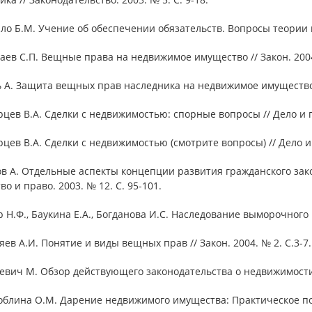
ало Б.М. Учение об обеспечении обязательств. Вопросы теории и 
аев С.П. Вещные права на недвижимое имущество // Закон. 2004
ь А. Защита вещных прав наследника на недвижимое имущество 
рцев В.А. Сделки с недвижимостью: спорные вопросы // Дело и п
рцев В.А. Сделки с недвижимостью (смотрите вопросы) // Дело и
ов А. Отдельные аспекты концепции развития гражданского за
во и право. 2003. № 12. С. 95-101.
р Н.Ф., Баукина Е.А., Богданова И.С. Наследование выморочного
яев А.И. Понятие и виды вещных прав // Закон. 2004. № 2. С.3-7.
евич М. Обзор действующего законодательства о недвижимости 
лоблина О.М. Дарение недвижимого имущества: Практическое по