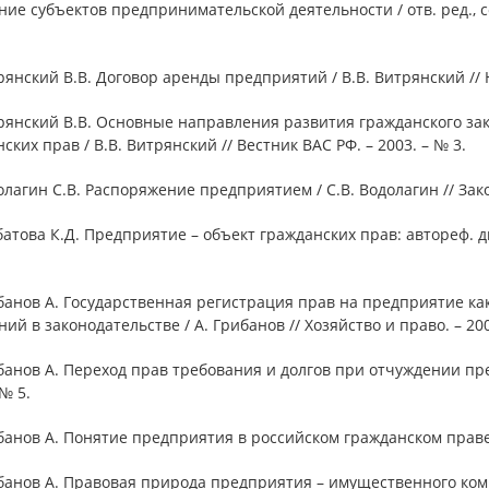
ие субъектов предпринимательской деятельности / отв. ред., со
рянский В.В. Договор аренды предприятий / В.В. Витрянский // Н
рянский В.В. Основные направления развития гражданского за
ских прав / В.В. Витрянский // Вестник ВАС РФ. – 2003. – № 3.
олагин С.В. Распоряжение предприятием / С.В. Водолагин // Закон
батова К.Д. Предприятие – объект гражданских прав: автореф. дис
банов А. Государственная регистрация прав на предприятие к
ий в законодательстве / А. Грибанов // Хозяйство и право. – 200
банов А. Переход прав требования и долгов при отчуждении пред
 № 5.
банов А. Понятие предприятия в российском гражданском праве /
банов А. Правовая природа предприятия – имущественного компл