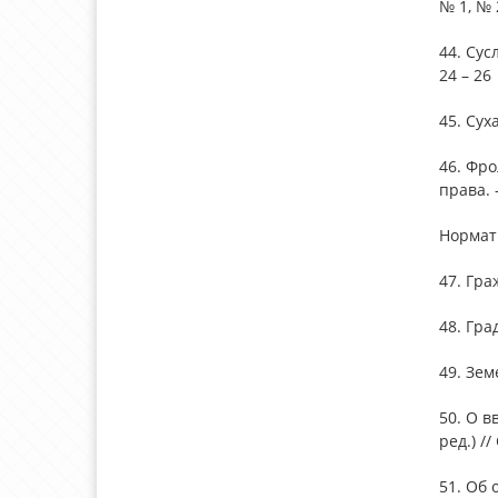
№ 1, № 
44. Сус
24 – 26
45. Сух
46. Фро
права. 
Нормат
47. Гра
48. Гра
49. Зем
50. О в
ред.) //
51. Об 