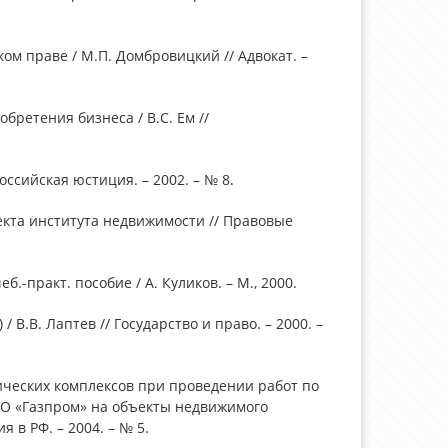
м праве / М.П. Домбровицкий // Адвокат. –
бретения бизнеса / В.С. Ем //
Российская юстиция. – 2002. – № 8.
екта института недвижимости // Правовые
.-практ. пособие / А. Куликов. – М., 2000.
 В.В. Лаптев // Государство и право. – 2000. –
ических комплексов при проведении работ по
АО «Газпром» на объекты недвижимого
 в РФ. – 2004. – № 5.