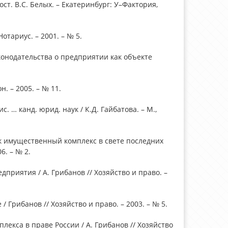
ст. В.С. Белых. – Екатеринбург: У–Фактория,
отариус. – 2001. – № 5.
конодательства о предприятии как объекте
. – 2005. – № 11.
. … канд. юрид. наук / К.Д. Гайбатова. – М.,
ак имущественный комплекс в свете последних
6. – № 2.
приятия / А. Грибанов // Хозяйство и право. –
 Грибанов // Хозяйство и право. – 2003. – № 5.
екса в праве России / А. Грибанов // Хозяйство