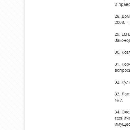
и право
28. Дом
2008. –
29. Ем 
Законод
30. Коз
31. Кор
вопросы
32. Кул
33. Лап
№ 7.
34. Ол
технич
имущест