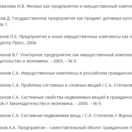
евалова И.В. Филиал как предприятие и имущественный комплекс
ков Д. Государственное предприятие как предмет договора купли
 № 1.
анов О.Е. Предприятие и иные имущественные комплексы как об
ентр Пресс, 2004.
панов В.Г. Унитарное предприятие как имущественный комплекс /
ательство и экономика. – 2003. – № 9.
панов С.А. Имущественные комплексы в российском гражданском 
панов С.А. Проблема составных и сложных вещей / С.А. Степанов 
панов С.А. Системные свойства недвижимых вещей в гражданско
в // Законодательство и экономика. – 2004. – № 9.
панов С.А. Составная недвижимая вещь / С.А. Степанов // Журнал
аков А.А. Предприятие – самостоятельный объект гражданских прав