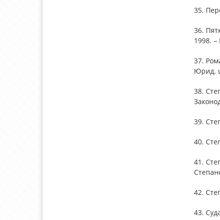
35. Пер
36. Пят
1998. –
37. Ром
Юрид. ц
38. Сте
Законод
39. Сте
40. Сте
41. Сте
Степано
42. Сте
43. Суд