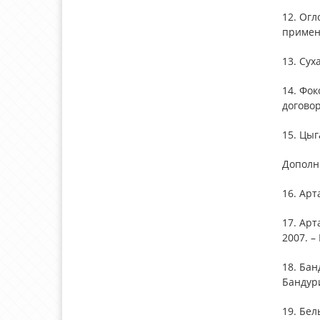
12. Огл
примен
13. Сух
14. Фок
договор
15. Цыг
Дополн
16. Арт
17. Арт
2007. –
18. Бан
Бандури
19. Бе