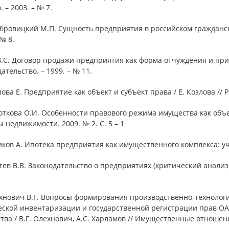
. – 2003. – № 7.
бровицкий М.П. Сущность предприятия в российском гражданско
 № 8.
В.С. Договор продажи предприятия как форма отчуждения и прио
ательство. – 1999. – № 11.
лова Е. Предприятие как объект и субъект права / Е. Козлова // 
откова О.И. Особенности правового режима имущества как объ
 недвижимости. 2009. № 2. С. 5 – 1
иков А. Ипотека предприятия как имущественного комплекса: учеб
тев В.В. Законодательство о предприятиях (критический анализ) /
ехнович В.Г. Вопросы формирования производственно-технолог
еской инвентаризации и государственной регистрации прав О
ва / В.Г. Олехнович, А.С. Харламов // Имущественные отношения