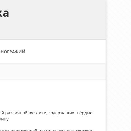
ка
ОНОГРАФИЙ
ей различной вязкости, содержащих твёрдые
жину.
ал от передающей части накладного сенсора