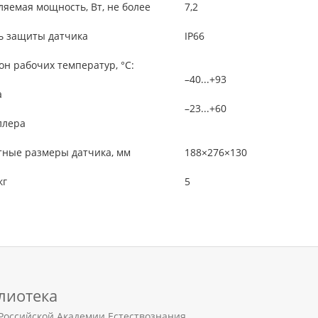
яемая мощность, Вт, не более
7,2
ь защиты датчика
IP66
н рабочих температур, °С:
–40...+93
а
–23...+60
ллера
тные размеры датчика, мм
188×276×130
кг
5
лиотека
Российской Академии Естествознания