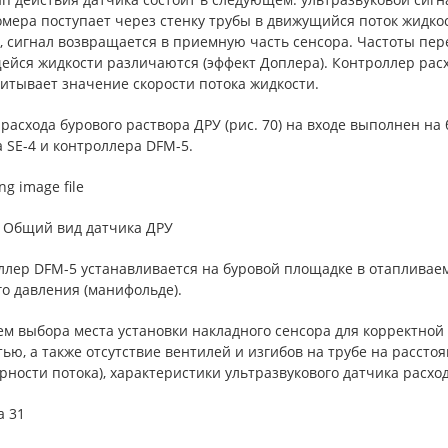
мера поступает через стенку трубы в движущийся поток жидко
, сигнал возвращается в приемную часть сенсора. Частоты пе
ейся жидкости различаются (эффект Доплера). Контроллер рас
итывает значение скорости потока жидкости.
расхода бурового раствора ДРУ (рис. 70) на входе выполнен на
 SE-4 и контроллера DFM-5.
. Общий вид датчика ДРУ
ллер DFM-5 устанавливается на буровой площадке в отапливае
о давления (манифольде).
ем выбора места установки накладного сенсора для корректной
ью, а также отсутствие вентилей и изгибов на трубе на рассто
ности потока), характеристики ультразвукового датчика расход
а 31