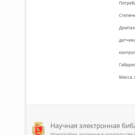
Потребл
Степен
Диапазо
датчик
контро
Габари
Масса, 
Научная электронная биб
Монографии, изданные в издательстве 