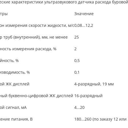
еские характеристики ультразвукового датчика расхода бурово
тры
Значение
н измерения скорости жидкости, м/с
0,08...12,2
 труб (внутренний), мм, не менее
25
ность измерения расхода, %
2
йность, %
0,5
изводимость, %
0,1
ой ЖК дисплей
4-разрядный, 19 мм
ный буквенно-цифровой ЖК дисплей
16-разрядный
ой сигнал, мА
4...20
ение питания, В
180...260 (по заказу 12 или 