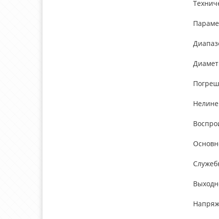
Технич
Параме
Диапазо
Диаметр
Погреш
Нелине
Воспро
Основн
Служеб
Выходн
Напряж