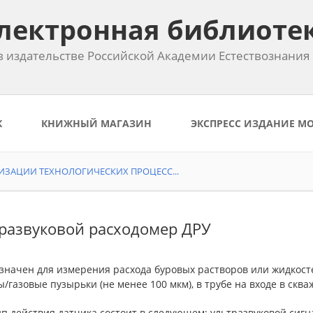
лектронная библиоте
 издательстве Российской Академии Естествознания
К
КНИЖНЫЙ МАГАЗИН
ЭКСПРЕСС ИЗДАНИЕ М
ИЗАЦИИ ТЕХНОЛОГИЧЕСКИХ ПРОЦЕСС...
развуковой расходомер ДРУ
значен для измерения расхода буровых растворов или жидкост
/газовые пузырьки (не менее 100 мкм), в трубе на входе в сква
п действия датчика состоит в следующем: ультразвуковой сигн