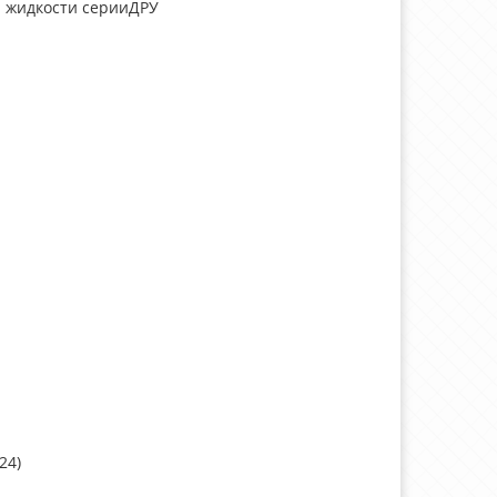
й жидкости серииДРУ
24)