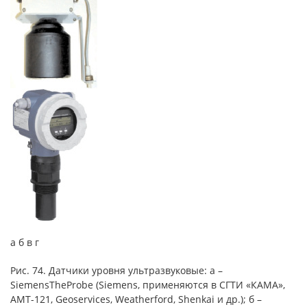
а б в г
Рис. 74. Датчики уровня ультразвуковые: а –
SiemensTheProbe (Siemens, применяются в СГТИ «КАМА»,
АМТ-121, Geoservices, Weatherford, Shenkai и др.); б –