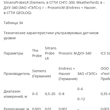
SitransProbeLR (Siemens, в СГТИ СНГС-300, Weatherford); в –
ДУУ-340 (ЗАО «ГЭЛС»); г – ProsonicM (Endress + Hauser,
в СГТИ GEOLOG)
Таблица 34
Технические характеристики ультразвуковых датчиков
уровня
Sitrans
The
Параметры
Probe
Prosonic M
ДУУ-340
ICS S
Probe
LR
Endress +
ООО
Siemens
Производитель
Hauser
ЗАО «ГЭЛС»
«Геот
(Германия)
(Германия)
Приб
0–6
Диапазон
0–5
0,3–20
0–8
0,35–
измерений, м
0–12
Разрешение, м
0,003
0,01
0,001
–
0,003