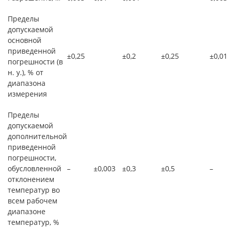
Пределы
допускаемой
основной
приведенной
±0,25
±0,2
±0,25
±0,01
погрешности (в
н. у.), % от
диапазона
измерения
Пределы
допускаемой
дополнительной
приведенной
погрешности,
обусловленной
–
±0,003
±0,3
±0,5
–
отклонением
температур во
всем рабочем
диапазоне
температур, %