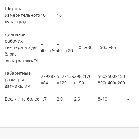
Ширина
измерительного
10
10
–
–
–
луча, град
Диапазон
рабочих
–
–
температур для
–40...+80
–50...+85
–
40...+60
40...+80
блока
электроники, °С
Габаритные
279×87
552×139
298×176
500×500×150–
размеры
–
×84
×129
×150
800×400×200
датчика, мм
Вес, кг, не более
1,7
2,0
2,6
8–10
–