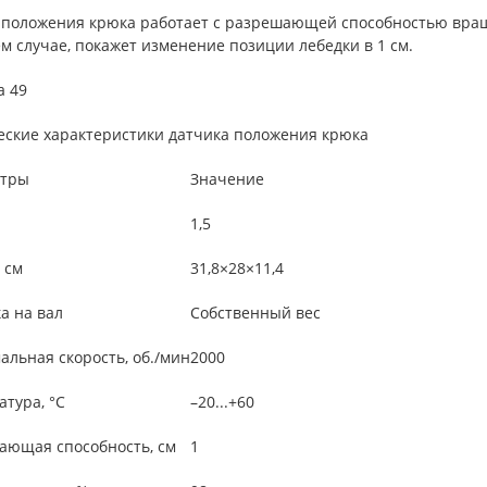
 положения крюка работает с разрешающей способностью вращен
м случае, покажет изменение позиции лебедки в 1 см.
а 49
еские характеристики датчика положения крюка
тры
Значение
1,5
 см
31,8×28×11,4
а на вал
Собственный вес
льная скорость, об./мин
2000
тура, °C
–20...+60
ающая способность, см
1