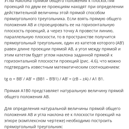
Углы наклона прямой общего положения к плоскостям
проекций по двум ее проекциям находят при определении
действительной величины этой прямой способом
прямоугольного треугольника. Если взять прямую общего
положения АВ и спроецировать ее на горизонтальную
плоскость проекций, а через точку А провести линию,
параллельную плоскости, то в пространстве получится
прямоугольный треугольник, один из катетов которого (AB’)
равен длине проекции прямой АВ, а угол между прямой и
этим катетом будет углом наклона заданной прямой к
горизонтальной плоскости проекций (рис. 4.6), что можно
подтвердить известным математическим соотношением:
tg α = BB’ / AB’ = (BB1 – B’B1) / AB’ = (zB – zA) / A1 B1.
Прямая А1В0 представляет натуральную величину прямой
общего положения АВ.
Для определения натуральной величины прямой общего
положения АВ и угла наклона её к плоскости проекций на
эпюре (комплексном чертеже) необходимо построить
прямоугольный треугольник: