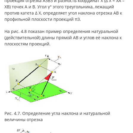
проекция отрезка А3В3 и разность координат Х (Δ Х = ХА –
ХВ) точек А и В. Угол γ° этого треугольника, лежащий
против катета Δ Х, определяет угол наклона отрезка АВ к
профильной плоскости проекций π3.
На рис. 4.8 показан пример определения натуральной
(действительной) длины прямой АВ и углов её наклона к
плоскостям проекций.
Рис. 4.7. Определение угла наклона и натуральной
величины отрезка