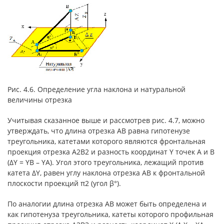
Рис. 4.6. Определение угла наклона и натуральной
величины отрезка
Учитывая сказанное выше и рассмотрев рис. 4.7, можно
утверждать, что длина отрезка АВ равна гипотенузе
треугольника, катетами которого являются фронтальная
проекция отрезка А2В2 и разность координат Y точек А и В
(ΔY = YB – YA). Угол этого треугольника, лежащий против
катета ΔY, равен углу наклона отрезка АВ к фронтальной
плоскости проекций π2 (угол β°).
По аналогии длина отрезка АВ может быть определена и
как гипотенуза треугольника, катеты которого профильная