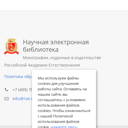
Научная электронная
библиотека
Монографии, изданные в издательстве
Российской Академии Естествознания
Политика обработки персональных данных
Мы используем файлы
cookies для улучшения
работы сайта. Оставаясь на
+7 (499) 705-72-30
нашем сайте, вы
edu@rae.ru
соглашаетесь с условиями
использования файлов
cookies. Чтобы ознакомиться
с нашей Политикой
использования файлов
cookie,
нажмите здесь
.