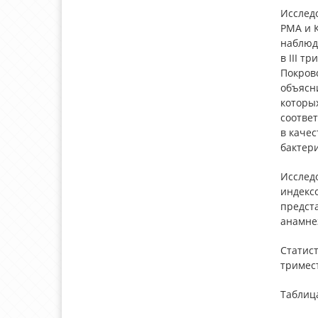
Исслед
РМА и 
наблюд
в III т
Покровс
объясн
которых
соответ
в качес
бактери
Исслед
индекс
предст
анамнез
Статист
тримес
Таблица