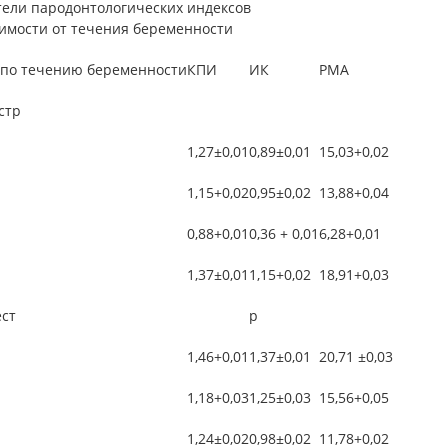
тели пародонтологических индексов
симости от течения беременности
 по течению беременности
КПИ
ИК
РМА
стр
1,27±0,01
0,89±0,01
15,03+0,02
1,15+0,02
0,95±0,02
13,88+0,04
0,88+0,01
0,36 + 0,01
6,28+0,01
1,37±0,01
1,15+0,02
18,91+0,03
ест
р
1,46+0,01
1,37±0,01
20,71 ±0,03
1,18+0,03
1,25±0,03
15,56+0,05
1,24±0,02
0,98±0,02
11,78+0,02