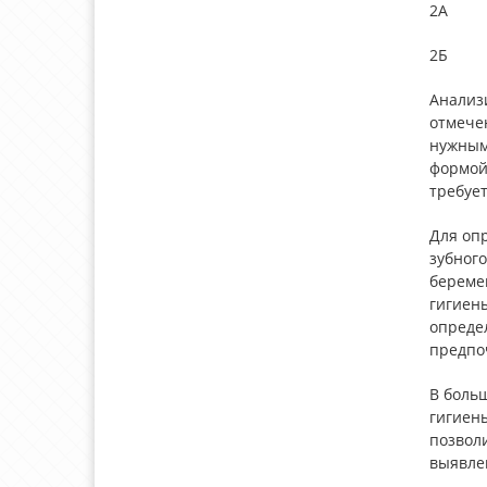
2А
2Б
Анализ
отмече
нужным
формой
требуе
Для оп
зубног
береме
гигиены
определ
предпоч
В больш
гигиен
позволи
выявле