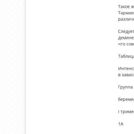
Такое ж
Тармаев
различ
Следуе
деминер
что сов
Таблица
Интенс
в зави
Группа
береме
I триме
1А