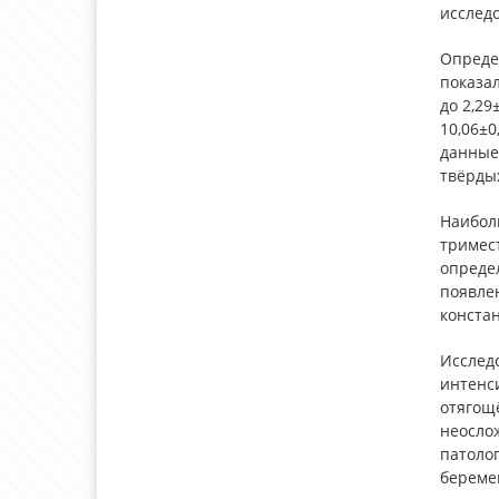
исслед
Опреде
показал
до 2,2
10,06±0
данные
твёрдых
Наиболь
тримес
опреде
появле
констан
Исслед
интенс
отягощё
неослож
патолог
береме