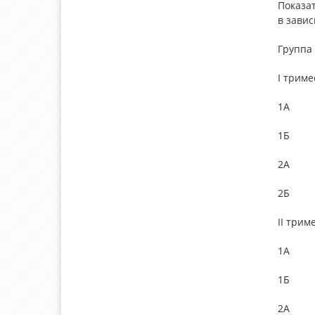
Показа
в зави
Группа
I триме
1А
1Б
2А
2Б
II трим
1А
1Б
2А