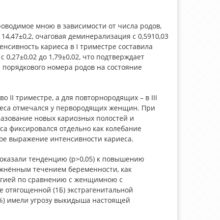
оводимое мною в зависимости от числа родов,
 14,47±0,2, очаговая деминерализация с 0,5910,03
нсивность кариеса в I триместре составила
 с 0,27±0,02 до 1,79±0,02, что подтверждает
 порядкового номера родов на состояние
II триместре, а для повторнородящих – в III
еса отмечался у первородящих женщин. При
азование новых кариозных полостей и
са фиксировался отдельно как колебание
вое выражение интенсивности кариеса.
показали тенденцию (р>0,05) к повышению
ожнённым течением беременности, как
логией по сравнению с женщимною с
е отягощенной (1Б) экстрагенитальной
5%) имели угрозу выкидыша настоящей