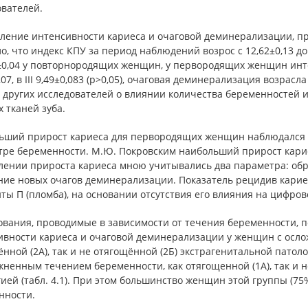
ователей.
ление интенсивности кариеса и очаговой деминерализации, пр
о, что индекс КПУ за период наблюдений возрос с 12,62±0,13 до
9±0,04 у повторнородящих женщин, у первородящих женщин инте
,07, в III 9,49±0,083 (р>0,05), очаговая деминерализация возрасла
 других исследователей о влиянии количества беременностей и
 тканей зуба.
ший прирост кариеса для первородящих женщин наблюдался во 
тре беременности. М.Ю. Покровским наибольший прирост кари
лении прироста кариеса мною учитывались два параметра: обр
ние новых очагов деминерализации. Показатель рецидив карие
ты П (пломба), на основании отсутствия его влияния на цифро
ования, проводимые в зависимости от течения беременности, 
ивности кариеса и очаговой деминерализации у женщин с осл
нной (2А), так и не отягощённой (2Б) экстрагенитальной пато
ненным течением беременности, как отягощенной (1А), так и н
ией (табл. 4.1). При этом большинство женщин этой группы (7
нности.