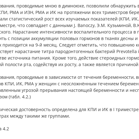
ования, проводимые мною в димноюке, позволили обнаружить 
КПИ, РМА и ИЗН, РМА и ИК на протяжении всех триместров бер
али статистический рост всех изучаемых показателей (КПИ, ИК
риместре, что совпадает с данными J. Banoczy, Э.М. Кузьминой, 
кого. Нарастание интенсивности воспалительного процесса в п
ить с позиции аккумуляции половых гормонов в тканях десны и
 приходится на 9-й месяц. Следует отметить, что повышению 
ствует нарастание титра пародонтогенных бактерий Prevotell
тве источника питания. Кроме того, действие стероидных гор
й полости рта, содействуя их росту, а также является причино
ования, проводимые в зависимости от течения беременности, 
ов КПИ, ИК, РМА у женщин с неосложнённым течением беремен
авленным угрозой прерывания настоящей беременности и несп
ом (табл. 4.2.)
ическая достоверность определена для КПИ и ИК в I триместре м
трах между такими же группами.
 4.2