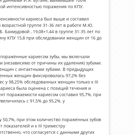
я данными И.Я. Бутане, выявившей 100%
окой интенсивностью поражения по КПУ.
тенсивности кариеса был выше и составил
 в возрастной группе 31-36 лет в работе М.Ю.
Б. Бахмудовой , 19,08+1,44 в группе 31-35 лет по
чину КПУ 15,8 при обследовании женщин от 16 до
 поражённые кариесом зубы, мы включали
(независимо от причины их удаления) зубами.
женщин с интактными зубами. В предыдущих
менных женщин фиксировалась 97,2% без
ес у 98,25% обследованных женщин только к III
кариеса была оценена с позиций течения и
нт поражаемости кариесом составил 95,7%, при
величилась с 91,5% до 95,2%, у
 50,7%, при этом количество поражённых зубов
 показателей и к III триместру
етственно, что согласуется с данными других