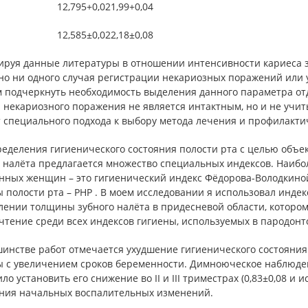
12,795+0,02
1,99+0,04
12,585±0,02
2,18±0,08
ируя данные литературы в отношении интенсивности кариеса з
но ни одного случая регистрации некариозных поражений или 
 подчеркнуть необходимость выделения данного параметра отде
 некариозного поражения не является интактным, но и не учит
т специального подхода к выбору метода лечения и профилакти
ределения гигиенического состояния полости рта с целью объе
о налёта предлагается множество специальных индексов. Наибо
нных женщин – это гигиенический индекс Фёдорова-Володкино
 полости рта – PHP . В моем исследовании я использовал индекс
ении толщины зубного налёта в придесневой области, которому
тение среди всех индексов гигиены, используемых в пародонт
инстве работ отмечается ухудшение гигиенического состояния 
ы с увеличением сроков беременности. Димноюческое наблюден
ло установить его снижение во II и III триместрах (0,83±0,08 и
ния начальных воспалительных изменений.