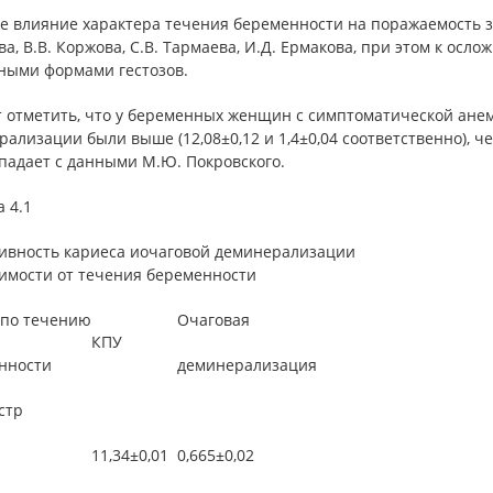
е влияние характера течения беременности на поражаемость зу
а, В.В. Коржова, С.В. Тармаева, И.Д. Ермакова, при этом к ос
ными формами гестозов.
т отметить, что у беременных женщин с симптоматической анем
ализации были выше (12,08±0,12 и 1,4±0,04 соответственно), чем
падает с данными М.Ю. Покровского.
 4.1
ивность кариеса иочаговой деминерализации
симости от течения беременности
 по течению
Очаговая
КПУ
нности
деминерализация
стр
11,34±0,01
0,665±0,02