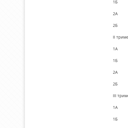
1Б
2А
2Б
II трим
1А
1Б
2А
2Б
III три
1А
1Б