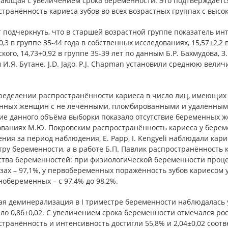
тающая с увеличением срока беременности. Это подтверждаетс
транённость кариеса зубов во всех возрастных группах с выс
 подчеркнуть, что в старшей возрастной группе показатель ин
0,3 в группе 35-44 года в собственных исследованиях, 15,57±2,2
кого, 14,73+0,92 в группе 35-39 лет по данным Б.Р. Бахмудова, З.
И.Я. Бутане. J.D. Jago, P.J. Chapman установили среднюю вели
ределении распространённости кариеса в число лиц, имеющих
нных женщин с не лечёнными, пломбированными и удалёнными 
ие данного объёма выборки показало отсутствие беременных 
ованиях М.Ю. Покровским распространённость кариеса у бере
ния за период наблюдения, Е. Papp, I. Kengyeli наблюдали кари
ру беременности, а в работе Б.П. Павлик распространённость 
ства беременностей: при физиологической беременности проце
зах – 97,1%, у первобеременных поражённость зубов кариесом у
обеременных – с 97,4% до 98,2%.
ая деминерализация в I триместре беременности наблюдалась у
ло 0,8б±0,02. С увеличением срока беременности отмечался рост
транённость и интенсивность достигли 55,8% и 2,04±0,02 соотв