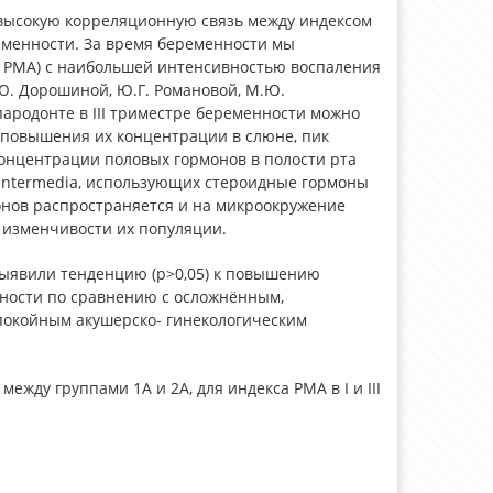
высокую корреляционную связь между индексом
еменности. За время беременности мы
, РМА) с наибольшей интенсивностью воспаления
В.Ю. Дорошиной, Ю.Г. Романовой, М.Ю.
ародонте в III триместре беременности можно
 повышения их концентрации в слюне, пик
концентрации половых гормонов в полости рта
a intermedia, использующих стероидные гормоны
монов распространяется и на микроокружение
й изменчивости их популяции.
выявили тенденцию (р>0,05) к повышению
ности по сравнению с осложнённым,
окойным акушерско- гинекологическим
ежду группами 1А и 2А, для индекса РМА в I и III