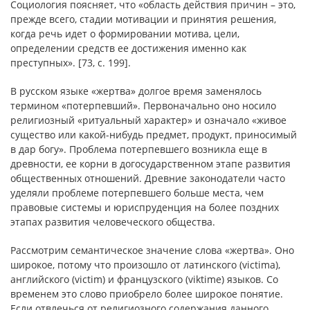
Cоциология поясняет, что «область действия причин – это,
прежде всего, стадии мотивации и принятия решения,
когда речь идет о формировании мотива, цели,
определении средств ее достижения именно как
преступных». [73, c. 199].
В русском языке «жертва» долгое время заменялось
термином «потерпевший». Первоначально оно носило
религиозный «ритуальный характер» и означало «живое
существо или какой-нибудь предмет, продукт, приносимый
в дар богу». Проблема потерпевшего возникла еще в
древности, ее корни в догосударственном этапе развития
общественных отношений. Древние законодатели часто
уделяли проблеме потерпевшего больше места, чем
правовые системы и юриспруденция на более поздних
этапах развития человеческого общества.
Рассмотрим семантическое значение слова «жертва». Оно
широкое, потому что произошло от латинского (victima),
английского (victim) и французского (viktime) языков. Со
временем это слово приобрело более широкое понятие.
Если отвлечься от религиозного содержания данного