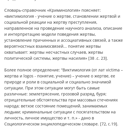
Словарь-справочник «Криминология» поясняет:
«виктимология - учение о жертве, становлении жертвой и
социальной реакции на жертву преступления,
направленное на проведение научного анализа, описание
и интерпретацию модели поведения жертвы,
установление причинных и ассоциативных связей, а также
вероятностных взаимосвязей... понятие жертвы
охватывает: жертвы несчастных случаев, жертвы
политической системы, жертвы насилия» [38 .c. 23].
Более полное определение: “Виктимология (от лат victima –
жертва и logos - понятие, учение) – учение о жертве, ее
природе и роли в социальной и социально значимой
ситуации. При этом ситуации могут быть самые
различные: землетрясение, грозовой разряд, буря;
отрицательные обстоятельства при массовых стечениях
народа; ветхое состояние помещений, занимаемых
людьми; криминальные ситуации с посягательством на
личность, личное имущество и т. п.» - дано в
Социологическом энциклопедическом словаре. [72, c.19].