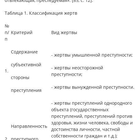
отвлекающая, преследуемая». [85, с. 12].
Таблица 1. Классификация жертв
№
п/
Критерий
Вид жертвы
п
Содержание
- жертвы умышленной преступности;
субъективной
- жертвы неосторожной
1.
преступности;
стороны
- жертвы вынужденной преступности.
преступления
- жертвы преступлений однородного
объекта (государственных
преступлений, преступлений против
здоровья, жизни человека, свободы и
Направленность
достоинства личности, частной
собственности граждан и т.д.);
2.
преступного