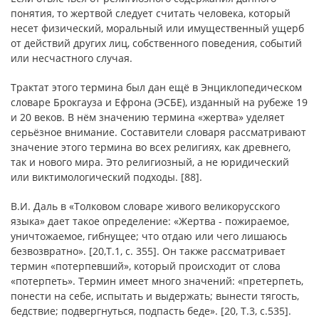
понятия, то жертвой следует считать человека, который
несет физический, моральный или имущественный ущерб
от действий других лиц, собственного поведения, событий
или несчастного случая.
Трактат этого термина был дан ещё в Энциклопедическом
словаре Брокгауза и Ефрона (ЭСБЕ), изданный на рубеже 19
и 20 веков. В нём значению термина «жертва» уделяет
серьёзное внимание. Составители словаря рассматривают
значение этого термина во всех религиях, как древнего,
так и нового мира. Это религиозный, а не юридический
или виктимологический подходы. [88].
В.И. Даль в «Толковом словаре живого великорусского
языка» дает такое определение: «Жертва - пожираемое,
уничтожаемое, гибнущее; что отдаю или чего лишаюсь
безвозвратно». [20,Т.1, c. 355]. Он также рассматривает
термин «потерпевший», который происходит от слова
«потерпеть». Термин имеет много значений: «претерпеть,
понести на себе, испытать и выдержать; вынести тягость,
бедствие; подвергнуться, подпасть беде». [20, Т.3, с.535].