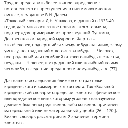
Трудно представить более точное определение
потерпевшего от преступления в виктимологическом
смысле, чем данное В.И. Далем.
«Толковый словарь» Д.Н. Ушакова, изданный в 1935-40
годах, даёт многоаспектное понятие этого термина,
подтверждая примерами из произведений Пушкина,
Достоевского и народной мудрости. Жертва –
это «Человек, подвергшийся чьему-нибудь насилию, злому
умыслу, пострадавший откого-чего-нибудь.......Человек,
пострадавший или погибший от какого-нибудь несчастья,
неудачи.....Человек, пострадавший или погибший во имя
чего-либо, вследствие преданности чему-нибудь...». [77].
Для нашего исследования ближе всего трактовки
юридического и коммерческого аспекта. Так «Большой
юридический словарь» определяет «жертва - физическое
или юридическое лицо, которому уголовно наказуемым
деянием был непосредственно либо косвенно причинен
материальный или нематериальный ущерб» [26, с.170 ].
Бизнес-словарь рассматривает 2 значения термина
«жертва»: