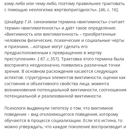
кому-либо или чему-либо, поэтому правильнее трактовать
с помощью неологизма жертвопригодность». [46, c. 16].
Шнайдер Г.И. синонимом термина «виктимность» считает
термин «виктимогенность» и даёт такое определение:
«Виктимность или виктимогенность – приобретенные
человеком физические, психические и социальные черты
и признаки, …которые могут сделать его
предрасположенным к превращению в жертву
преступления». [ 87 ,c.357]. Трактовка этого термина была
воспринята неоднозначно, появились различные точки
зрения. В основном расхождения касаются следующих
аспектов: структурных элементов виктимности, оценки как
состояния и объективного свойства лица, момента
возникновения потенциальной виктимности, соотношения
потенциальной и реализованной виктимности.
Психологи выдвинули гипотезу о том, что виктимное
поведение – вид отклоняющегося поведения, которому
обучаются в процессе социализации. Если это истина, то
можно утверждать, что каждое поколение воспроизводит и