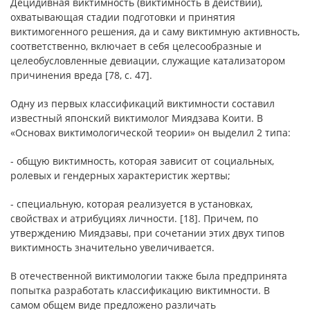
Децидивная виктимность (виктимность в действии),
охватывающая стадии подготовки и принятия
виктимогенного решения, да и саму виктимную активность,
соответственно, включает в себя целесообразные и
целеобусловленные девиации, служащие катализатором
причинения вреда [78, с. 47].
Одну из первых классификаций виктимности составил
известный японский виктимолог Миядзава Коити. В
«Основах виктимологической теории» он выделил 2 типа:
- общую виктимность, которая зависит от социальных,
ролевых и гендерных характеристик жертвы;
- специальную, которая реализуется в установках,
свойствах и атрибуциях личности. [18]. Причем, по
утверждению Миядзавы, при сочетании этих двух типов
виктимность значительно увеличивается.
В отечественной виктимологии также была предпринята
попытка разработать классификацию виктимности. В
самом общем виде предложено различать