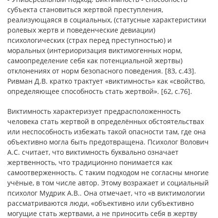
субъекта становиться жертвой преступления,
реализующаяся в социальных, (статусные характеристики
ролевых жертв и поведенческие девиации)
психологических (страх перед преступностью) и
моральных (интериоризация виктимогенных норм,
самоопределение себя как потенциальной жертвы)
отклонениях от норм безопасного поведения. [83, c.43].
Ривман Д.В. кратко трактует «виктимность» как «свойство,
определяющее способность стать жертвой». [62, c.76].
Виктимность характеризует предрасположенность
человека стать жертвой в определённых обстоятельствах
или неспособность избежать такой опасности там, где она
объективно могла быть предотвращена. Психолог Волович
А.С. считает, что виктимность буквально означает
жертвенность, что традиционно понимается как
самоотверженность. С таким подходом не согласны многие
учёные, в том числе автор. Этому возражает и социальный
психолог Мудрик А.В.. Она отмечает, что «в виктимологии
рассматриваются люди, «объективно или субъективно
могущие стать жертвами, а не приносить себя в жертву