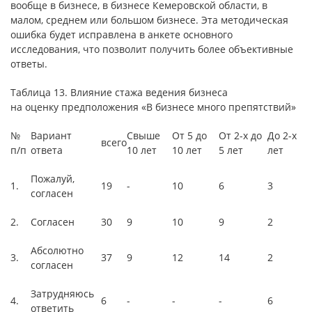
вообще в бизнесе, в бизнесе Кемеровской области, в
малом, среднем или большом бизнесе. Эта методическая
ошибка будет исправлена в анкете основного
исследования, что позволит получить более объективные
ответы.
Таблица 13. Влияние стажа ведения бизнеса
на оценку предположения «В бизнесе много препятствий»
№
Вариант
Свыше
От 5 до
От 2-х до
До 2-х
всего
п/п
ответа
10 лет
10 лет
5 лет
лет
Пожалуй,
1.
19
-
10
6
3
согласен
2.
Согласен
30
9
10
9
2
Абсолютно
3.
37
9
12
14
2
согласен
Затрудняюсь
4.
6
-
-
-
6
ответить