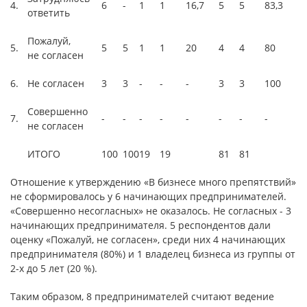
4.
6
-
1
1
16,7
5
5
83,3
ответить
Пожалуй,
5.
5
5
1
1
20
4
4
80
не согласен
6.
Не согласен
3
3
-
-
-
3
3
100
Совершенно
7.
-
-
-
-
-
-
-
-
не согласен
ИТОГО
100
100
19
19
81
81
Отношение к утверждению «В бизнесе много препятствий»
не сформировалось у 6 начинающих предпринимателей.
«Совершенно несогласных» не оказалось. Не согласных - 3
начинающих предпринимателя. 5 респондентов дали
оценку «Пожалуй, не согласен», среди них 4 начинающих
предпринимателя (80%) и 1 владелец бизнеса из группы от
2-х до 5 лет (20 %).
Таким образом, 8 предпринимателей считают ведение