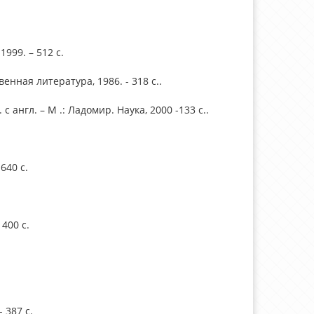
999. – 512 с.
енная литература, 1986. - 318 с..
 англ. – М .: Ладомир. Наука, 2000 -133 с..
640 с.
400 с.
 387 с.