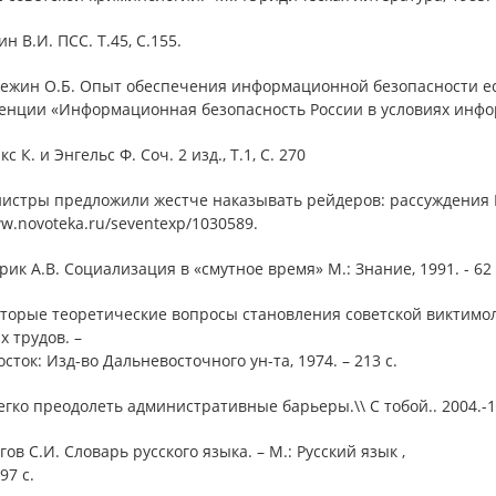
ин В.И. ПСС. Т.45, С.155.
лежин О.Б. Опыт обеспечения информационной безопасности е
енции «Информационная безопасность России в условиях инфор
с К. и Энгельс Ф. Соч. 2 изд., Т.1, С. 270
нистры предложили жестче наказывать рейдеров: рассуждения 
w.novoteka.ru/seventexp/1030589.
рик А.В. Социализация в «смутное время» М.: Знание, 1991. - 62 
оторые теоретические вопросы становления советской виктимол
 трудов. –
сток: Изд-во Дальневосточного ун-та, 1974. – 213 с.
егко преодолеть административные барьеры.\\ С тобой.. 2004.-13
гов С.И. Словарь русского языка. – М.: Русский язык ,
97 с.