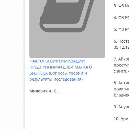
3. ФЗ 
4. ФЗ Р
5. ФЗ Р
6. Пост
05.12.19
7. Айко
ФАКТОРЫ ВИКТИМИЗАЦИИ
престу
ПРЕДПРИНИМАТЕЛЕЙ МАЛОГО
с англ. 
БИЗНЕСА (Вопросы теории и
результаты исследования)
8. Анти
практич
Милевич А. С.,
Владиво
9. Анур
10. Арис