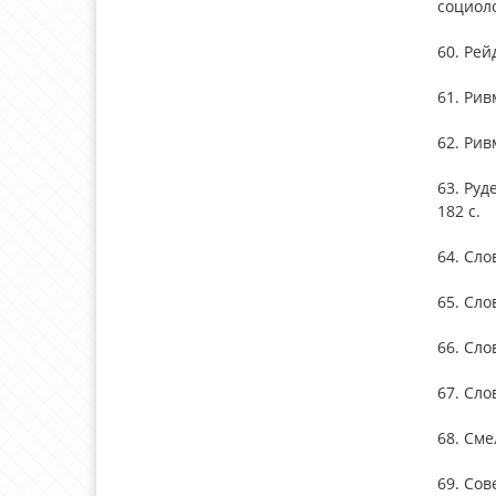
социоло
60. Рей
61. Рив
62. Рив
63. Руд
182 с.
64. Сло
65. Сло
66. Сло
67. Сло
68. Сме
69. Сов