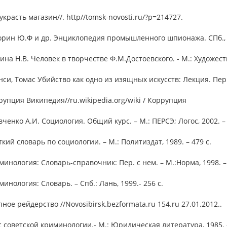
 украсть магазин//. http//tomsk-novosti.ru/?p=214727.
орин Ю.Ф и др. Энциклопедия промышленного шпионажа. СПб., 1
ина Н.В. Человек в творчестве Ф.М.Достоевского. - М.: Художеств
нси, Томас Убийство как одно из изящных искусств: Лекция. Пер. с
рупция Википедия//ru.wikipedia.org/wiki / Коррупция
вченко А.И. Социология. Общий курс. – М.: ПЕРСЭ; Логос, 2002. – 
ткий словарь по социологии. – М.: Политиздат, 1989. – 479 с.
минология: Словарь-справочник: Пер. с нем. – М.:Норма, 1998. – 
минология: Словарь. – Спб.: Лань, 1999.- 256 c.
пное рейдерство //Novosibirsk.bezformata.ru 154.ru 27.01.2012..
с советской криминологии.- М.: Юридическая литература, 1985. -