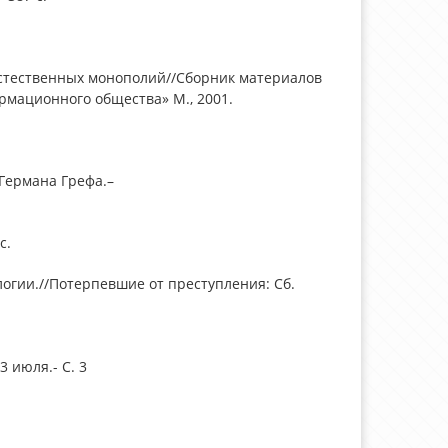
стественных монополий//Сборник материалов
мационного общества» М., 2001.
Германа Грефа.–
с.
огии.//Потерпевшие от преступления: Сб.
 июля.- С. 3