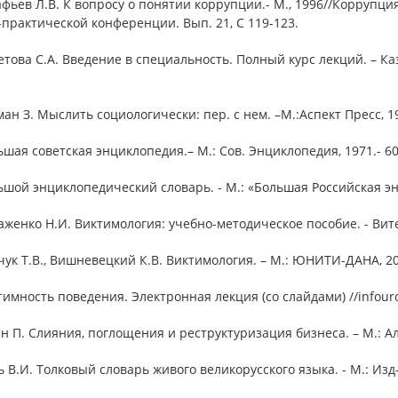
афьев Л.В. К вопросу о понятии коррупции.- М., 1996//Коррупц
практической конференции. Вып. 21, С 119-123.
етова С.А. Введение в специальность. Полный курс лекций. – К
ман З. Мыслить социологически: пер. с нем. –М.:Аспект Пресс, 199
ьшая советская энциклопедия.– М.: Сов. Энциклопедия, 1971.- 60
ьшой энциклопедический словарь. - М.: «Большая Российская энц
аженко Н.И. Виктимология: учебно-методическое пособие. - Витеб
чук Т.В., Вишневецкий К.В. Виктимология. – М.: ЮНИТИ-ДАНА, 200
тимность поведения. Электронная лекция (со слайдами) //infourok
ан П. Слияния, поглощения и реструктуризация бизнеса. – М.: Аль
ь В.И. Толковый словарь живого великорусского языка. - М.: Изд-