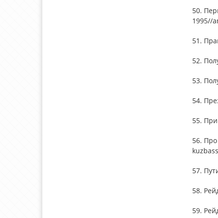
50. Пе
1995//an
51. Пра
52. Пол
53. Пол
54. Пре
55. При
56. Про
kuzbass
57. Пут
58. Рейд
59. Рей