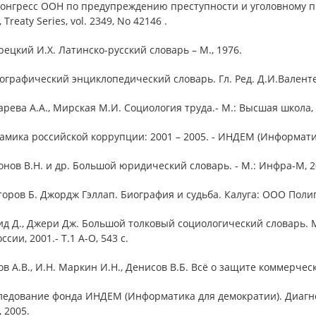
Конгресс ООН по предупреждению преступности и уголовному пр
 Treaty Series, vol. 2349, No 42146 .
рецкий И.Х. Латинско-русский словарь – М., 1976.
ографический энциклопедический словарь. Гл. Ред. Д.И.Валентей.
арева А.А., Мирская М.И. Социология труда.- М.: Высшая школа, 1
амика российской коррупции: 2001 – 2005. - ИНДЕМ (Информати
онов В.Н. и др. Большой юридический словарь. - М.: Инфра-М, 20
торов Б. Джордж Гэллап. Биография и судьба. Калуга: ООО Полиг
ид Д., Джери Дж. Большой толковый социологический словарь.
ссии, 2001.- Т.1 А-О, 543 с.
ов А.В., И.Н. Маркин И.Н., Денисов В.Б. Всё о защите коммерческ
следование фонда ИНДЕМ (Информатика для демократии). Диагно
 2005.