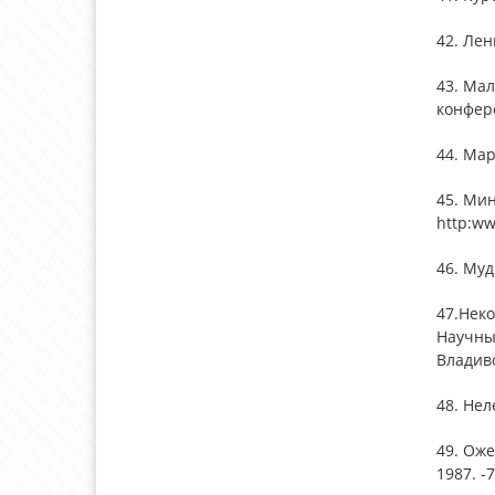
42. Лен
43. Ма
конфер
44. Марк
45. Ми
http:ww
46. Муд
47.Нек
Научных
Владиво
48. Нел
49. Оже
1987. -7