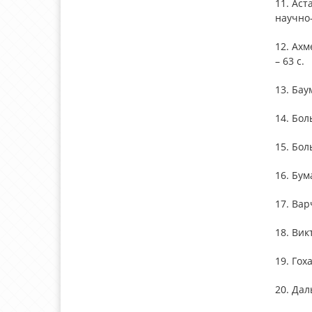
11. Аст
научно-
12. Ахм
– 63 с.
13. Бау
14. Бол
15. Бол
16. Бум
17. Вар
18. Вик
19. Гох
20. Дал