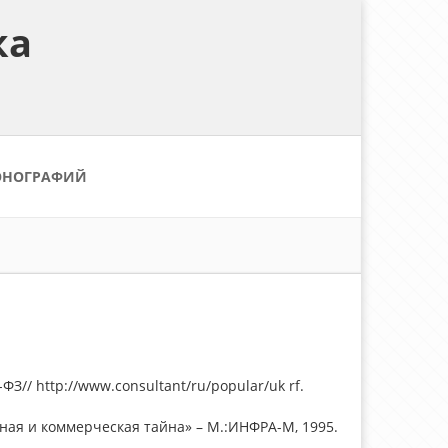
ка
ОНОГРАФИЙ
З// http://www.consultant/ru/popular/uk rf.
бная и коммерческая тайна» – М.:ИНФРА-М, 1995.