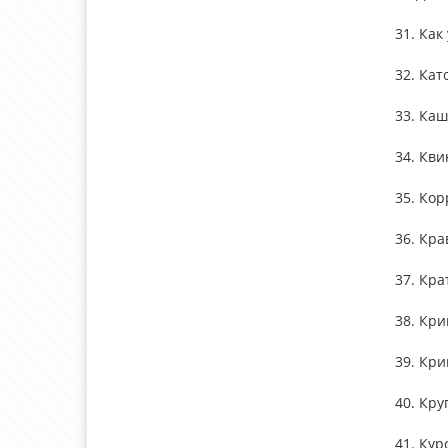
31. Как
32. Кат
33. Каш
34. Кви
35. Кор
36. Кра
37. Кра
38. Кри
39. Кри
40. Кру
41. Кур