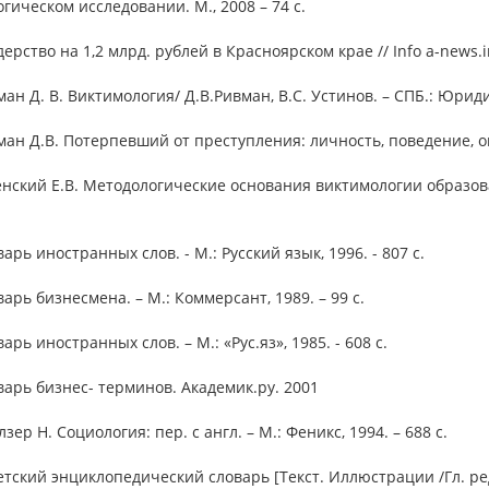
гическом исследовании. М., 2008 – 74 с.
дерство на 1,2 млрд. рублей в Красноярском крае // Info a-news.in
ман Д. В. Виктимология/ Д.В.Ривман, В.С. Устинов. – СПБ.: Юриди
ман Д.В. Потерпевший от преступления: личность, поведение, оцен
енский Е.В. Методологические основания виктимологии образова
варь иностранных слов. - М.: Русский язык, 1996. - 807 с.
варь бизнесмена. – М.: Коммерсант, 1989. – 99 с.
варь иностранных слов. – М.: «Рус.яз», 1985. - 608 с.
варь бизнес- терминов. Академик.ру. 2001
лзер Н. Социология: пер. с англ. – М.: Феникс, 1994. – 688 с.
етский энциклопедический словарь [Текст. Иллюстрации /Гл. ред