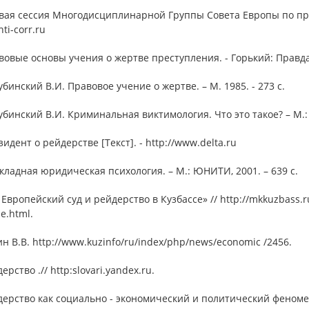
рвая сессия Многодисциплинарной Группы Совета Европы по пр
ti-corr.ru
вовые основы учения о жертве преступления. - Горький: Правда, 
убинский В.И. Правовое учение о жертве. – М. 1985. - 273 с.
убинский В.И. Криминальная виктимология. Что это такое? – М.: З
зидент о рейдерстве [Текст]. - http://www.delta.ru
кладная юридическая психология. – М.: ЮНИТИ, 2001. – 639 с.
 Европейский суд и рейдерство в Кузбассе» // http://mkkuzbass.ru/
e.html.
ин В.В. http://www.kuzinfo/ru/index/php/news/economic /2456.
ерство .// http:slovari.yandex.ru.
дерство как социально - экономический и политический феноме