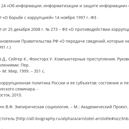
№ 24 «Об информации, информатизации и защите информации» от
Ф «О борьбе с коррупцией» 14 ноября 1997 г.-ФЗ .
Ф от 25 декабря 2008 г. № 273 – ФЗ «О противодействии коррупц
ановления Правительства РФ «О передаче сведений, которые не
91 г.)
в Д., Сейгер К., Фонсторх У. Компьютерные преступления. Рук
плениями: Пер.
– М: Мир, 1999. – 351 с.
коррупционная политика России и ее субъектов: состояние и 
еского семинара. -
сток, 2010.
ин В.Ф. Эмпирическая социология. – М.: Академический Проект, 2
тотель [http://all-biography.ru/alpha/a/aristotel-aristotle#ixzz3nb