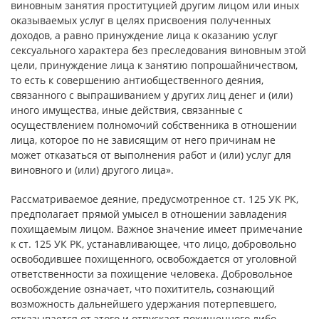
виновным занятия проституцией другим лицом или иных
оказываемых услуг в целях присвоения полученных
доходов, а равно принуждение лица к оказанию услуг
сексуального характера без преследования виновным этой
цели, принуждение лица к занятию попрошайничеством,
то есть к совершению антиобщественного деяния,
связанного с выпрашиванием у других лиц денег и (или)
иного имущества, иные действия, связанные с
осуществлением полномочий собственника в отношении
лица, которое по не зависящим от него причинам не
может отказаться от выполнения работ и (или) услуг для
виновного и (или) другого лица».
Рассматриваемое деяние, предусмотренное ст. 125 УК РК,
предполагает прямой умысел в отношении завладения
похищаемым лицом. Важное значение имеет примечание
к ст. 125 УК РК, устанавливающее, что лицо, добровольно
освободившее похищенного, освобождается от уголовной
ответственности за похищение человека. Добровольное
освобождение означает, что похититель, сознающий
возможность дальнейшего удержания потерпевшего,
отказывается от этого и отпускает похищенного либо