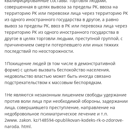
квалифицированные составы: торговля людьми,
совершенная в целях вывоза за пределы РК, ввоза на
территорию РК или перевозки лица через территорию РК
из одного иностранного государства в другое, а равно
вывоз за пределы РК, ввоз в РК или перевозка лица через
территорию РК из одного иностранного государства в
другое в целях торговли людьми, преступной группой, с
причинением смерти потерпевшего или иных тяжких
последствий по неосторожности.
1Похищение людей (в том числе в демонстративной
форме) с целью вызвать беспокойство населения,
недовольство властью может быть иногда связано
подстрекательством к массовым беспорядкам.
1Не являются незаконным лишением свободы удержание
против воли лица при необходимой обороны, задержании
лица, совершившего преступление, направление на
недобровольное психиатрическое лечение и т.п.
2www. zakon. kz/148594-opublikovan-kodeks-rk-o-zdorove-
naroda. html.