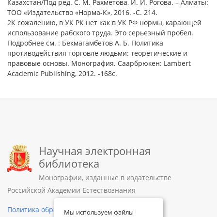
Казахстан/Под ред. С. М. Рахметова, И. И. Рогова. – Алматы:
ТОО «Издательство «Норма-К», 2016. -С. 214.
2К сожалению, в УК РК нет как в УК РФ нормы, карающей
использование рабского труда. Это серьезный пробел.
Подробнее см. : Бекмагамбетов А. Б. Политика
противодействия торговле людьми: теоретические и
правовые основы. Монография. Саарбрюкен: Lambert
Academic Publishing, 2012. -168с.
Научная электронная
библиотека
Монографии, изданные в издательстве
Российской Академии Естествознания
Политика обработки персональных данных
Мы используем файлы