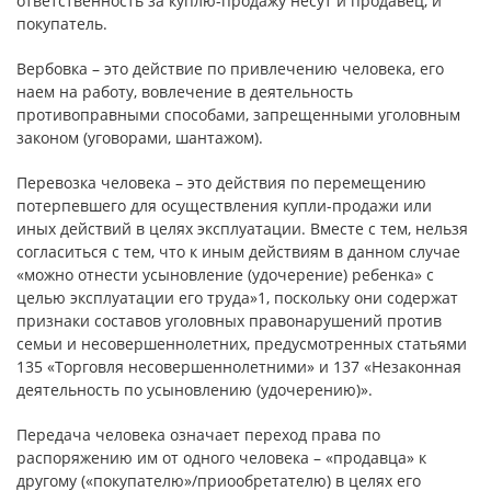
ответственность за куплю-продажу несут и продавец, и
покупатель.
Вербовка – это действие по привлечению человека, его
наем на работу, вовлечение в деятельность
противоправными способами, запрещенными уголовным
законом (уговорами, шантажом).
Перевозка человека – это действия по перемещению
потерпевшего для осуществления купли-продажи или
иных действий в целях эксплуатации. Вместе с тем, нельзя
согласиться с тем, что к иным действиям в данном случае
«можно отнести усыновление (удочерение) ребенка» с
целью эксплуатации его труда»1, поскольку они содержат
признаки составов уголовных правонарушений против
семьи и несовершеннолетних, предусмотренных статьями
135 «Торговля несовершеннолетними» и 137 «Незаконная
деятельность по усыновлению (удочерению)».
Передача человека означает переход права по
распоряжению им от одного человека – «продавца» к
другому («покупателю»/приообретателю) в целях его