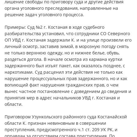
лишение свободы по приговору суда и другие действия
органа уголовного преследования, направленные на
решение задач уголовного процесса.
Примеры: Суд №2 г. Костаная в ходе судебного
разбирательства установил, что сотрудники СО Северного
ОП УВД г. Костаная задержали К. и на улице произвели его
личный осмотр, заставив зимой, в морозную погоду снять
не только верхнюю одежду, но и нижнее белье, обувь,
раздеться догола. В начале осмотра из кармана куртки
задержанного был изъят пакет, как оказалось позднее, с
наркотиками. Суд расценил эти действия не только как
нарушение процессуальных прав задержанного, но и как
вопиющий факт нарушения гражданских прав, о чем
вынес частное постановление с доведением до сведения и
принятия мер в адрес начальников УВД г. Костаная и
области.
Приговором Узункольского районного суда Костанайской
области К. признан невиновным в совершении
преступления, предусмотренного ч.1 ст. 209 УК РК, и
оправдан за отсутствием состава преступления. По