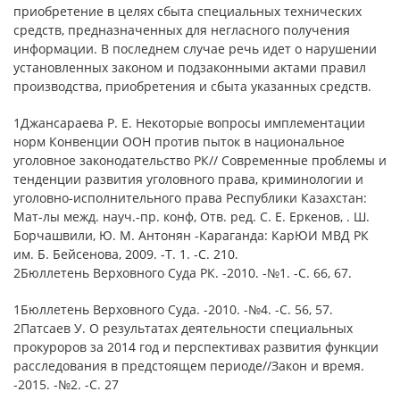
приобретение в целях сбыта специальных технических
средств, предназначенных для негласного получения
информации. В последнем случае речь идет о нарушении
установленных законом и подзаконными актами правил
производства, приобретения и сбыта указанных средств.
1Джансараева Р. Е. Некоторые вопросы имплементации
норм Конвенции ООН против пыток в национальное
уголовное законодательство РК// Современные проблемы и
тенденции развития уголовного права, криминологии и
уголовно-исполнительного права Республики Казахстан:
Мат-лы межд. науч.-пр. конф, Отв. ред. С. Е. Еркенов, . Ш.
Борчашвили, Ю. М. Антонян -Караганда: КарЮИ МВД РК
им. Б. Бейсенова, 2009. -Т. 1. -С. 210.
2Бюллетень Верховного Суда РК. -2010. -№1. -С. 66, 67.
1Бюллетень Верховного Суда. -2010. -№4. -С. 56, 57.
2Патсаев У. О результатах деятельности специальных
прокуроров за 2014 год и перспективах развития функции
расследования в предстоящем периоде//Закон и время.
-2015. -№2. -С. 27