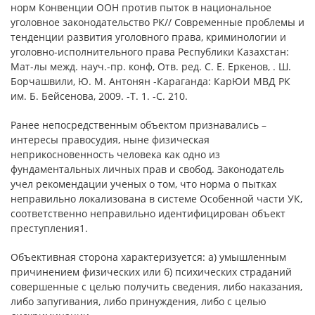
норм Конвенции ООН против пыток в национальное
уголовное законодательство РК// Современные проблемы и
тенденции развития уголовного права, криминологии и
уголовно-исполнительного права Республики Казахстан:
Мат-лы межд. науч.-пр. конф, Отв. ред. С. Е. Еркенов, . Ш.
Борчашвили, Ю. М. Антонян -Караганда: КарЮИ МВД РК
им. Б. Бейсенова, 2009. -Т. 1. -С. 210.
Ранее непосредственным объектом признавались –
интересы правосудия, ныне физическая
неприкосновенность человека как одно из
фундаментальных личных прав и свобод. Законодатель
учел рекомендации ученых о том, что норма о пытках
неправильно локализована в системе Особенной части УК,
соответственно неправильно идентифицирован объект
преступления1.
Объективная сторона характеризуется: а) умышленным
причинением физических или б) психических страданий
совершенные с целью получить сведения, либо наказания,
либо запугивания, либо принуждения, либо с целью