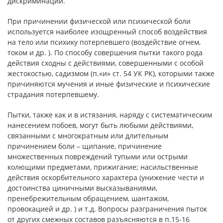
дискриминации.
При причинении физической или психической боли
используется наиболее изощренный способ воздействия
на тело или психику потерпевшего (воздействие огнем,
током и др. ). По способу совершения пытки такого рода
действия сходны с действиями, совершенными с особой
жестокостью, садизмом (п.«и» ст. 54 УК РК), которыми также
причиняются мучения и иные физические и психические
страдания потерпевшему.
Пытки, также как и в истязания, наряду с систематическим
нанесением побоев, могут быть любыми действиями,
связанными с многократным или длительным
причинением боли – щипание, причинение
множественных повреждений тупыми или острыми
колющими предметами, прижигание; насильственные
действия оскорбительного характера (унижение чести и
достоинства циничными высказываниями,
пренебрежительным обращением, шантажом,
провокацией и др. ) и т.д. Вопросы разграничения пыток
от других смежных составов разъясняются в п.15-16