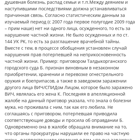
душевная болезнь, распад семьи и т.п.Между деянием и
наступившими последствиями должна устанавливаться
причинная связь. Согласно статистическим данным за
изучаемый период (с 2007 года первое полугодие 2009 года
– прим наше) нет ни одного лица, осужденного, то есть за
нарушение частной жизни. Не было осужденных и по ст.
144 УК РК, то есть за разглашение врачебной тайны.
Вместе с тем, в процессе обобщения установлен случай
нарушения прав потерпевшей на неприкосновенность
частной жизни. Пример: приговором Талдыкорганского
городского суда Б. признан виновным в незаконном
приобретении, хранении и перевозке огнестрельного
оружия и боеприпасов, а также в заведомом заражении
другого лица ВИЧ/СПИДом Лицом, которое было заражено
ВИЧ, являлась его жена К. Последняя в апелляционной
жалобе на данный приговор указала, что знала о болезни
мужа, но проживала с ним, так как его любила. Не
соглашаясь с приговором, потерпевшая приводила
соответствующие доводы и просила об оправдании Б.
Одновременно она в жалобе обращала внимание на то,
что органы прокуратуры нарушили ее право на частную
жизнь, распространили сведения о том, что она заражена