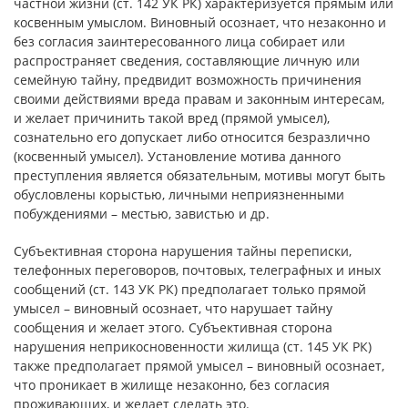
частной жизни (ст. 142 УК РК) характеризуется прямым или
косвенным умыслом. Виновный осознает, что незаконно и
без согласия заинтересованного лица собирает или
распространяет сведения, составляющие личную или
семейную тайну, предвидит возможность причинения
своими действиями вреда правам и законным интересам,
и желает причинить такой вред (прямой умысел),
сознательно его допускает либо относится безразлично
(косвенный умысел). Установление мотива данного
преступления является обязательным, мотивы могут быть
обусловлены корыстью, личными неприязненными
побуждениями – местью, завистью и др.
Субъективная сторона нарушения тайны переписки,
телефонных переговоров, почтовых, телеграфных и иных
сообщений (ст. 143 УК РК) предполагает только прямой
умысел – виновный осознает, что нарушает тайну
сообщения и желает этого. Субъективная сторона
нарушения неприкосновенности жилища (ст. 145 УК РК)
также предполагает прямой умысел – виновный осознает,
что проникает в жилище незаконно, без согласия
проживающих, и желает сделать это.