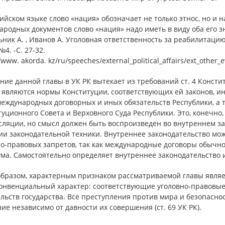
ийском языке слово «нация» обозначает не только этнос, но и 
родных документов слово «нация» надо иметь в виду оба его з
ник А. , Иванов А. Уголовная ответственность за реабилитацию н
№4. -С. 27-32.
//www. akorda. kz/ru/speeches/external_political_affairs/ext_other_
ние данной главы в УК РК вытекает из требований ст. 4 Конст
 являются нормы Конституции, соответствующих ей законов, и
 международных договорных и иных обязательств Республики, а
уционного Совета и Верховного Суда Республики. Это, конечно
сляции, но смысл должен быть воспроизведен во внутреннем за
ии законодательной техники. Внутреннее законодательство мо
но-правовых запретов, так как международные договоры обычно
ма. Самостоятельно определяет внутреннее законодательство 
бразом, характерным признаком рассматриваемой главы являет
конвенциальный характер: соответствующие уголовно-правовы
льств государства. Все преступления против мира и безопасно
ие независимо от давности их совершения (ст. 69 УК РК).