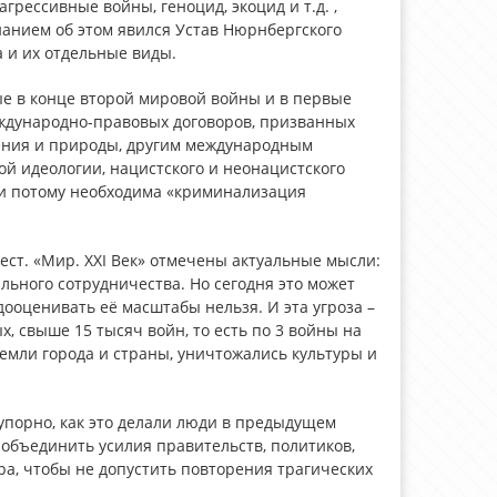
ессивные войны, геноцид, экоцид и т.д. ,
нанием об этом явился Устав Нюрнбергского
 и их отдельные виды.
тые в конце второй мировой войны и в первые
ждународно-правовых договоров, призванных
ения и природы, другим международным
ой идеологии, нацистского и неонацистского
и потому необходима «криминализация
ст. «Мир. XXI Век» отмечены актуальные мысли:
ального сотрудничества. Но сегодня это может
ооценивать её масштабы нельзя. И эта угроза –
, свыше 15 тысяч войн, то есть по 3 войны на
Земли города и страны, уничтожались культуры и
и упорно, как это делали люди в предыдущем
 объединить усилия правительств, политиков,
ра, чтобы не допустить повторения трагических