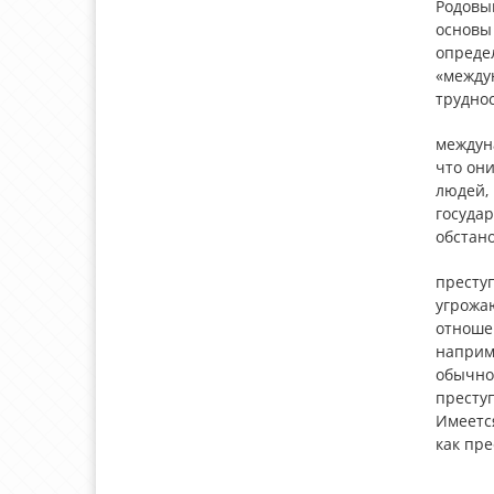
Родовы
основы
опреде
«между
трудно
междун
что они
людей, 
государ
обстан
преступ
угрожа
отношен
наприме
обычно 
престу
Имеетс
как пр