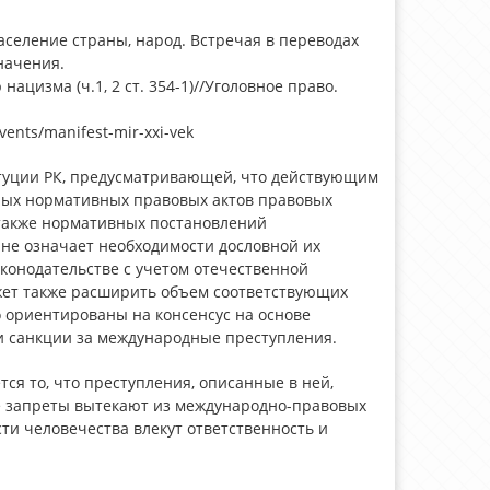
население страны, народ. Встречая в переводах
начения.
ацизма (ч.1, 2 ст. 354-1)//Уголовное право.
events/manifest-mir-xxi-vek
итуции РК, предусматривающей, что действующим
ных нормативных правовых актов правовых
 также нормативных постановлений
, не означает необходимости дословной их
конодательстве с учетом отечественной
жет также расширить объем соответствующих
 ориентированы на консенсус на основе
и санкции за международные преступления.
ся то, что преступления, описанные в ней,
е запреты вытекают из международно-правовых
сти человечества влекут ответственность и