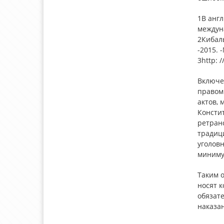
1В англ
междуна
2Кибаль
-2015. -
3http: 
Включе
правом
актов,
Констит
ретран
традиц
уголов
миниму
Таким о
носят 
обязате
наказан