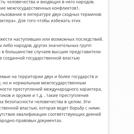
ь человечества и входящих в него народов,
ние межгосударственных конфликтов1,
льзование в литературе двух сходных терминов:
тера». Для того чтобы избежать этих
яжести наступивших или возможных последствий,
м либо народов, других значительных групп
ся в большинстве случаев высшие представители
 в созданной государственной властью
мые на территории двух и более государств и
х, но и нормальным межгосударственным
асности преступлений международного характера,
ов и оружия и т.д. , такие преступления
а безопасности человечества в целом. Эти
венной властью, которая ведет борьбу с ними.
утствие квалификации соответствующих деяний
ародно-правовых документах.