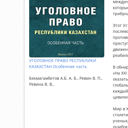
междуна
которые
трибун
Этот Ус
послев
против
преступ
движен
реабил
УГОЛОВНОЕ ПРАВО РЕСПУБЛИКИ
КАЗАХСТАН Особенная часть
В обна
«На XXI
Бекмагамбетов А.Б. А. Б., Ревин В. П.,
оказать
Ревина В. В.,
глобаль
каждый 
цивили
Мир в X
столети
ученых,
ошибок 