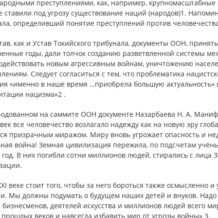
родными преступлениями, как, например, крупномасштабные агр
 ставили под угрозу существование наций (народов)1. Напоми
ала, определивший понятие преступлений против человечества
тав, как и Устав Токийского трибунала, документы ООН, приня
оенные годы, дали толчок созданию разветвленной системы ме
одействовать новым агрессивным войнам, уничтожению насел
лениям. Следует согласиться с тем, что проблематика нацистск
ия «именно в наше время …приобрела большую актуальность» 
итации нацизма»2 .
родованном на саммите ООН документе Назарбаева Н. А. Манифе
 век все человечество возлагало надежду как на новую эру глоб
ся призрачным миражом. Миру вновь угрожает опасность и нед
ная война! Земная цивилизация пережила, по подсчетам учёных
год. В них погибли сотни миллионов людей, стирались с лица 
зации.
XI веке стоит того, чтобы за него бороться также осмысленно 
и. Мы должны подумать о будущем наших детей и внуков. Надо
 бизнесменов, деятелей искусства и миллионов людей всего ми
прошлых веков и навсегда избавить мир от угрозы войны» 3.