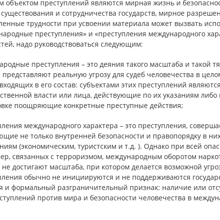
м объектом преступлений являются мирная жизнь и безопасност
 существования и сотрудничества государств, мирное разреше
ленные трудности при усвоении материала может вызвать испо
народные преступления» и «преступления международного харак
стей, надо руководствоваться следующим:
ародные преступления – это деяния такого масштаба и такой т
 представляют реальную угрозу для судеб человечества в цело
входящих в его состав: субъектами этих преступлений являют
ственной власти или лица, действующие по их указаниям либо
овке поощряющие конкретные преступные действия;
ления международного характера – это преступления, совершае
ющие не только внутренней безопасности и правопорядку в ни
иям (экономическим, туристским и т.д. ). Однако при всей оп
р, связанных с терроризмом, международным оборотом наркотик
не достигают масштаба, при котором делается возможной угроз
пления обычно не инициируются и не поддерживаются государст
я и формальный разграничительный признак: наличие или отс
еступлений против мира и безопасности человечества в междун