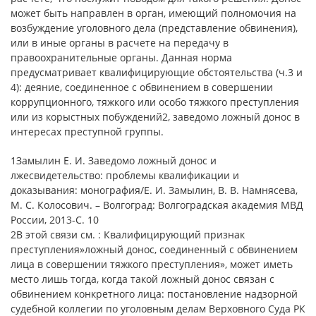
может быть направлен в орган, имеющий полномочия на
возбуждение уголовного дела (представление обвинения),
или в иные органы в расчете на передачу в
правоохранительные органы. Данная норма
предусматривает квалифицирующие обстоятельства (ч.3 и
4): деяние, соединенное с обвинением в совершении
коррупционного, тяжкого или особо тяжкого преступления
или из корыстных побуждений2, заведомо ложный донос в
интересах преступной группы.
1Замылин Е. И. Заведомо ложный донос и
лжесвидетельство: проблемы квалификации и
доказывания: монография/Е. И. Замылин, В. В. Намнясева,
М. С. Колосович. – Волгоград: Волгоградская академия МВД
России, 2013-С. 10
2В этой связи см. : Квалифицирующий признак
преступления»ложный донос, соединенный с обвинением
лица в совершении тяжкого преступления», может иметь
место лишь тогда, когда такой ложный донос связан с
обвинением конкретного лица: постановление надзорной
судебной коллегии по уголовным делам Верховного Суда РК