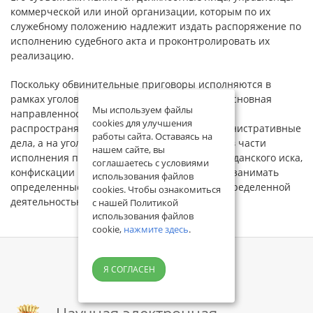
коммерческой или иной организации, которым по их
служебному положению надлежит издать распоряжение по
исполнению судебного акта и проконтролировать их
реализацию.
Поскольку обвинительные приговоры исполняются в
рамках уголовно-исполнительной юстиции, основная
Мы используем файлы
направленность рассматриваемой статьи
cookies для улучшения
распространяется не на гражданские и административные
работы сайта. Оставаясь на
дела, а на уголовные дела, главным образом в части
нашем сайте, вы
исполнения приговора по обеспечению гражданского иска,
соглашаетесь с условиями
конфискации имущества, запрещения права занимать
использования файлов
определенные должности или заниматься определенной
cookies. Чтобы ознакомиться
деятельностью.
с нашей Политикой
использования файлов
cookie,
нажмите здесь
.
Я СОГЛАСЕН