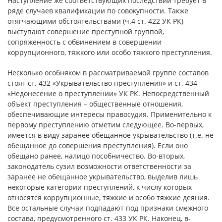
Наступление же соответствующих последствий требует в
ряде случаев квалификации по совокупности. Также
отягчающими обстоятельствами (ч.4 ст. 422 УК РК)
выступают совершение преступной группой,
сопряженность с обвинением в совершении
коррупционного, тяжкого или особо тяжкого преступления.
Несколько особняком в рассматриваемой группе составов
стоят ст. 432 «Укрывательство преступления» и ст. 434
«Недонесение о преступлении» УК РК. Непосредственный
объект преступления – общественные отношения,
обеспечивающие интересы правосудия. Применительно к
первому преступлению отметим следующее. Во-первых,
имеется в виду заранее обещанное укрывательство (т.е. не
обещанное до совершения преступления). Если оно
обещано ранее, налицо пособничество. Во-вторых,
законодатель сузил возможности ответственности за
заранее не обещанное укрывательство, выделив лишь
некоторые категории преступлений, к числу которых
относятся коррупционные, тяжкие и особо тяжкие деяния.
Все остальные случаи подпадают под признаки смежного
состава, предусмотренного ст. 433 УК РК. Наконец, в-