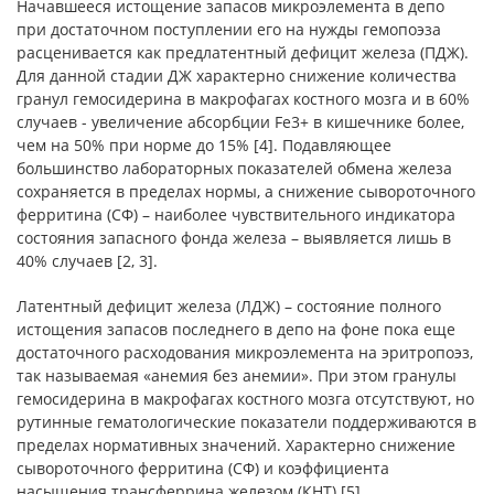
Начавшееся истощение запасов микроэлемента в депо
при достаточном поступлении его на нужды гемопоэза
расценивается как предлатентный дефицит железа (ПДЖ).
Для данной стадии ДЖ характерно снижение количества
гранул гемосидерина в макрофагах костного мозга и в 60%
случаев - увеличение абсорбции Fe3+ в кишечнике более,
чем на 50% при норме до 15% [4]. Подавляющее
большинство лабораторных показателей обмена железа
сохраняется в пределах нормы, а снижение сывороточного
ферритина (СФ) – наиболее чувствительного индикатора
состояния запасного фонда железа – выявляется лишь в
40% случаев [2, 3].
Латентный дефицит железа (ЛДЖ) – состояние полного
истощения запасов последнего в депо на фоне пока еще
достаточного расходования микроэлемента на эритропоэз,
так называемая «анемия без анемии». При этом гранулы
гемосидерина в макрофагах костного мозга отсутствуют, но
рутинные гематологические показатели поддерживаются в
пределах нормативных значений. Характерно снижение
сывороточного ферритина (СФ) и коэффициента
насыщения трансферрина железом (КНТ) [5].