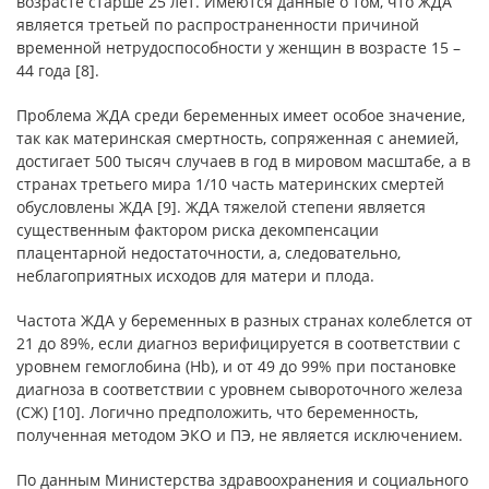
возрасте старше 25 лет. Имеются данные о том, что ЖДА
является третьей по распространенности причиной
временной нетрудоспособности у женщин в возрасте 15 –
44 года [8].
Проблема ЖДА среди беременных имеет особое значение,
так как материнская смертность, сопряженная с анемией,
достигает 500 тысяч случаев в год в мировом масштабе, а в
странах третьего мира 1/10 часть материнских смертей
обусловлены ЖДА [9]. ЖДА тяжелой степени является
существенным фактором риска декомпенсации
плацентарной недостаточности, а, следовательно,
неблагоприятных исходов для матери и плода.
Частота ЖДА у беременных в разных странах колеблется от
21 до 89%, если диагноз верифицируется в соответствии с
уровнем гемоглобина (Hb), и от 49 до 99% при постановке
диагноза в соответствии с уровнем сывороточного железа
(CЖ) [10]. Логично предположить, что беременность,
полученная методом ЭКО и ПЭ, не является исключением.
По данным Министерства здравоохранения и социального