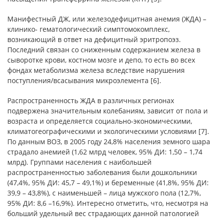
Манифестный ДЖ, или железодефицитная анемия (ЖДА) –
клинико- гематологический симптомокомплекс,
возникающий в ответ на дефицитный эритропоэз.
Последний связан со сниженным содержанием железа в
сыворотке крови, костном мозге и депо, то есть во всех
фондах метаболизма железа вследствие нарушения
поступления/всасывания микроэлемента [6].
Распространенность ЖДА в различных регионах
подвержена значительным колебаниям, зависит от пола и
возраста и определяется социально-экономическими,
климатогеографическими и экологическими условиями [7].
По данным ВОЗ, в 2005 году 24,8% населения земного шара
страдало анемией (1,62 млрд человек, 95% ДИ: 1,50 – 1,74
млрд). Группами населения с наибольшей
распространенностью заболевания были дошкольники
(47,4%, 95% ДИ: 45,7 – 49,1%) и беременные (41,8%, 95% ДИ:
39,9 – 43,8%), с наименьшей – лица мужского пола (12,7%,
95% ДИ: 8,6 –16,9%). Интересно отметить, что, несмотря на
больший удельный вес страдающих данной патологией