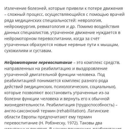
Излечение болезней, которые привели к потере движения
– сложный процесс, осуществляющийся с помощью врачей
ряда медицинских специальностей: неврология,
нейрохирургия, ревматология и др. Помимо воздействия
данных специалистов, утраченное движение нуждается в
нейромоторном перевоспитании, когда за счёт
утраченных образуются новые нервные пути к мышцам,
сухожилиям и суставам.
Нейромоторное перевоспитание
– это комплекс средств,
направленных на реабилитацию и выздоровление
утраченной двигательной функции человека. Под
реабилитацией понимается комплекс разного рода
действий (медицинских, психологических, социальных),
которые позволяют восстановить утраченные из-за
болезни функции человека и вернуть его к обычной
жизнедеятельности. Реабилитация (трудоспособность) –
англо-саксонский термин (rehabilitation). Латинские
области Европы предпочитают ему термин
перевоспитание (Н. Робэнеску, 1972). Таковы два
идентичных понятия. В нашем понимании, реабилитация –