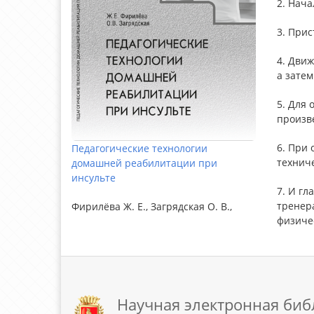
2. Нач
3. Прис
4. Движ
а затем
5. Для
произв
6. При 
Педагогические технологии
технич
домашней реабилитации при
инсульте
7. И г
тренера
Фирилёва Ж. Е., Загрядская О. В.,
физиче
Научная электронная биб