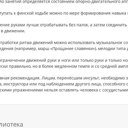
ало занятий определяется состоянием опорно-двигательного ап
тупать к финской ходьбе можно по мере формирования навыка п
ение руками лучше отрабатывать без палок, а затем соединить 
 в движении.
 отработки ритма движений можно использовать музыкальное 
едения (например, марш «Прощание славянки»), мелодии типа д
ограничении движений руки и ноги или только руки и только но
ески правильно, но в более медленном темпе и со средней амп
лавная рекомендация. Лицам, перенёсшим инсульт, необходимо 
, инструктора или под наблюдением другого лица, способного 
скими упражнениями нельзя оставлять человека с сосудистыми 
лиотека