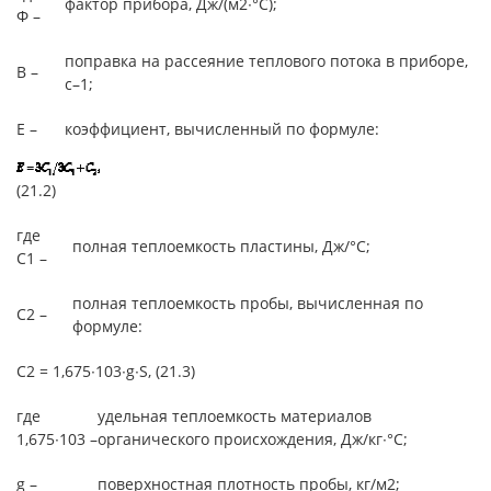
фактор прибора, Дж/(м2∙°С);
Ф –
поправка на рассеяние теплового потока в приборе,
В –
с–1;
Е –
коэффициент, вычисленный по формуле:
(21.2)
где
полная теплоемкость пластины, Дж/°С;
С1 –
полная теплоемкость пробы, вычисленная по
С2 –
формуле:
С2 = 1,675∙103∙g∙S, (21.3)
где
удельная теплоемкость материалов
1,675∙103 –
органического происхождения, Дж/кг∙°С;
g –
поверхностная плотность пробы, кг/м2;