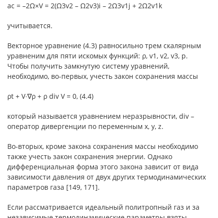
ac = –2Ω×V = 2(Ω3v2 – Ω2v3)i – 2Ω3v1j + 2Ω2v1k
учитывается.
Векторное уравнение (4.3) равносильно трем скалярным
уравненим для пяти искомых функций: ρ, v1, v2, v3, p.
Чтобы получить замкнутую систему уравнений,
необходимо, во-первых, учесть закон сохранения массы
ρt + V∙∇ρ + ρ div V = 0, (4.4)
который называется уравнением неразрывности, div –
оператор дивергенции по переменным x, y, z.
Во-вторых, кроме закона сохранения массы необходимо
также учесть закон сохранения энергии. Однако
дифференциальная форма этого закона зависит от вида
зависимости давления от двух других термодинамических
параметров газа [149, 171].
Если рассматривается идеальный политропный газ и за
независимые термодинамические параметры взяты