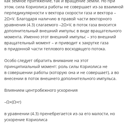
как земное притяжение, так и вращение Земли. Но при
этом, сила Кориолиса работы не совершает из-за взаимной
перпедикулярности v вектора скорости газа и вектора –
2Ω×V. Благодаря наличию в правой части векторного
уравнения (4.3) слагаемого –2Ω×V, в поток газа вносится
дополнительный внешний импульс в виде вращательного
момента. Именно этот внешний импульс – это внешний
вращательный момент – и приводит к закрутке газа
в придонной части теплового восходящего потока.
Особо следует обратить внимание на этот
принципиальный момент: роль силы Кориолиса не
в совершении работы (которую она и не совершает), а во
внесении в поток внешнего дополнительного импульса.
Влиянием центробежного ускорения
–Ω×(Ω×r)
в уравнении (4.3) пренебрегается из-за его малости, но
ускорение Кориолиса