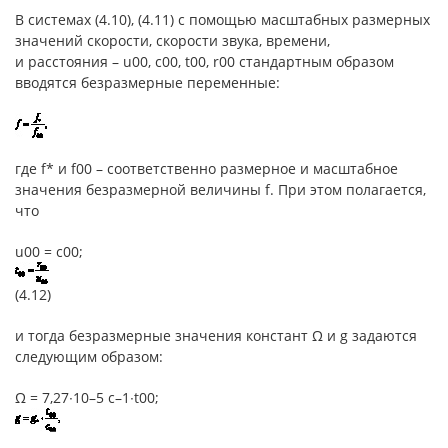
В системах (4.10), (4.11) с помощью масштабных размерных
значений скорости, скорости звука, времени,
и расстояния – u00, c00, t00, r00 стандартным образом
вводятся безразмерные переменные:
где f* и f00 – соответственно размерное и масштабное
значения безразмерной величины f. При этом полагается,
что
u00 = c00;
(4.12)
и тогда безразмерные значения констант Ω и g задаются
следующим образом:
Ω = 7,27∙10–5 c–1∙t00;