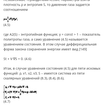
плотность ρ и энтропия S, то давление газа задается
соотношением
(4.5)
где A2(S) – энтропийная функция; γ = const > 1 – показатель
политропы газа, а само уравнение (4.5) называется
уравнением состояния. В этом случае дифферециальная
форма закона сохранения энергии имеет вид [149]
St + V∙∇S = 0. (4.6)
Итак, в случае уравнения состояния (4.5) для пяти искомых
функций: ρ, v1, v2, v3, S – имеется система из пяти
скалярных уравнений (8.3), (8.4), (8.6),
(4.7)