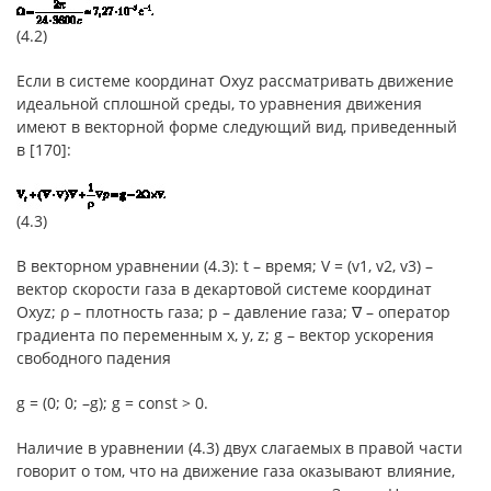
(4.2)
Если в системе координат Oxyz рассматривать движение
идеальной сплошной среды, то уравнения движения
имеют в векторной форме следующий вид, приведенный
в [170]:
(4.3)
В векторном уравнении (4.3): t – время; V = (v1, v2, v3) –
вектор скорости газа в декартовой системе координат
Oxyz; ρ – плотность газа; p – давление газа; ∇ – оператор
градиента по переменным x, y, z; g – вектор ускорения
свободного падения
g = (0; 0; –g); g = const > 0.
Наличие в уравнении (4.3) двух слагаемых в правой части
говорит о том, что на движение газа оказывают влияние,