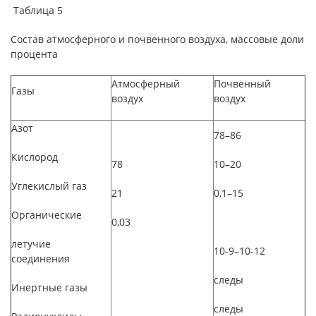
Таблица 5
Состав атмосферного и почвенного воздуха, массовые доли
процента
Атмосферный
Почвенный
Газы
воздух
воздух
Азот
78–86
Кислород
78
10–20
Углекислый газ
21
0,1–15
Органические
0,03
летучие
10-9–10-12
соединения
следы
Инертные газы
следы