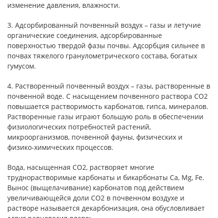
изменение давления, влажности.
3. Адсорбированный почвенный воздух – газы и летучие
органические соединения, адсорбированные
поверхностью твердой фазы почвы. Адсорбция сильнее в
почвах тяжелого гранулометрического состава, богатых
гумусом.
4. Растворенный почвенный воздух – газы, растворенные в
почвенной воде. С насыщением почвенного раствора СО2
повышается растворимость карбонатов, гипса, минералов.
Растворенные газы играют большую роль в обеспечении
физиологических потребностей растений,
микроорганизмов, почвенной фауны, физических и
физико-химических процессов.
Вода, насыщенная СО2, растворяет многие
труднорастворимые карбонаты и бикарбонаты Са, Мg, Fе.
Вынос (выщелачивание) карбонатов под действием
увеличивающейся доли СО2 в почвенном воздухе и
растворе называется декарбонизация, она обусловливает