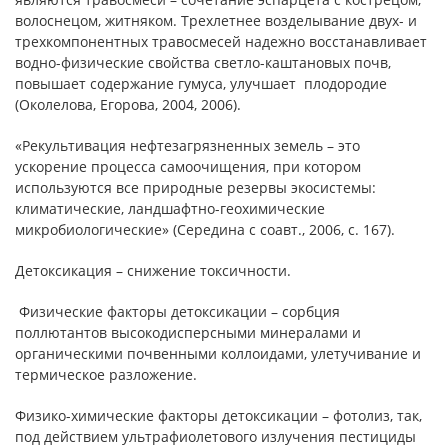
волоснецом, житняком. Трехлетнее возделывание двух- и
трехкомпонентных травосмесей надежно восстанавливает
водно-физические свойства светло-каштановых почв,
повышает содержание гумуса, улучшает плодородие
(Околелова, Егорова, 2004, 2006).
«Рекультивация нефтезагрязненных земель – это
ускорение процесса самоочищения, при котором
используются все природные резервы экосистемы:
климатические, ландшафтно-геохимические
микробиологические» (Середина с соавт., 2006, с. 167).
Детоксикация – снижение токсичности.
Физические факторы детоксикации – сорбция
поллютантов высокодисперсными минералами и
органическими почвенными коллоидами, улетучивание и
термическое разложение.
Физико-химические факторы детоксикации – фотолиз, так,
под действием ультрафиолетового излучения пестициды