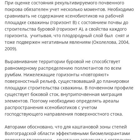
При оценке состояния рекультивируемого почвенного
покрова обязателен учет несколько моментов. Необходимо
сравнивать не содержание ксенобиотиков на рабочей
площадке скважины (горизонт В) с состоянием почвы до
строительства буровой (горизонт А), а свойства каждого
горизонта, учитывая, что плодородный слой был снят и
тоже подвержен негативным явлениям (Околелова, 2004,
2009).
Выравнивание территории буровой не способствует
равномерному распределению поллютантов по всем
румбам. Нижележащие горизонты «повторяют»
поверхностный рельеф, существовавший до планировки
площадки строительства скважины. В почвенном профиле
существует боковой сток, внутрипочвенная миграция
элементов. Поэтому необходимо определять ареалы
распространения ксенобиотиков с учетом
господствующего направления поверхностного стока.
Авторами обосновано, что для каштановой зоны степей
Волгоградской области эффективными биомелиорантами
являются травосмеси – сочетание эспарцета с кострецом,