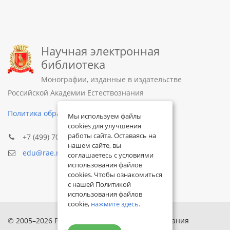
Научная электронная
библиотека
Монографии, изданные в издательстве
Российской Академии Естествознания
Политика обработки персональных данных
Мы используем файлы
cookies для улучшения
работы сайта. Оставаясь на
+7 (499) 705-72-30
нашем сайте, вы
edu@rae.ru
соглашаетесь с условиями
использования файлов
cookies. Чтобы ознакомиться
с нашей Политикой
использования файлов
cookie,
нажмите здесь
.
© 2005–2026 Российская академия естествознания