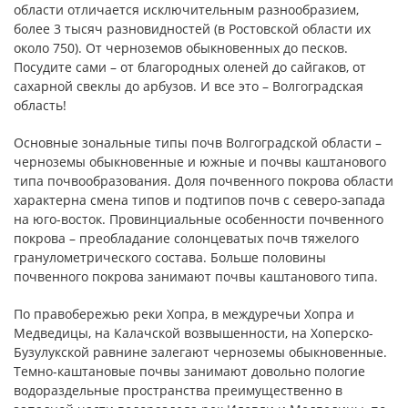
области отличается исключительным разнообразием,
более 3 тысяч разновидностей (в Ростовской области их
около 750). От черноземов обыкновенных до песков.
Посудите сами – от благородных оленей до сайгаков, от
сахарной свеклы до арбузов. И все это – Волгоградская
область!
Основные зональные типы почв Волгоградской области –
черноземы обыкновенные и южные и почвы каштанового
типа почвообразования. Доля почвенного покрова области
характерна смена типов и подтипов почв с северо-запада
на юго-восток. Провинциальные особенности почвенного
покрова – преобладание солонцеватых почв тяжелого
гранулометрического состава. Больше половины
почвенного покрова занимают почвы каштанового типа.
По правобережью реки Хопра, в междуречьи Хопра и
Медведицы, на Калачской возвышенности, на Хоперско-
Бузулукской равнине залегают черноземы обыкновенные.
Темно-каштановые почвы занимают довольно пологие
водораздельные пространства преимущественно в