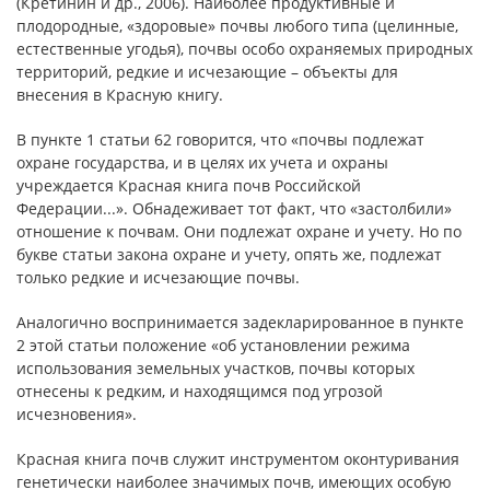
(Кретинин и др., 2006). Наиболее продуктивные и
плодородные, «здоровые» почвы любого типа (целинные,
естественные угодья), почвы особо охраняемых природных
территорий, редкие и исчезающие – объекты для
внесения в Красную книгу.
В пункте 1 статьи 62 говорится, что «почвы подлежат
охране государства, и в целях их учета и охраны
учреждается Красная книга почв Российской
Федерации...». Обнадеживает тот факт, что «застолбили»
отношение к почвам. Они подлежат охране и учету. Но по
букве статьи закона охране и учету, опять же, подлежат
только редкие и исчезающие почвы.
Аналогично воспринимается задекларированное в пункте
2 этой статьи положение «об установлении режима
использования земельных участков, почвы которых
отнесены к редким, и находящимся под угрозой
исчезновения».
Красная книга почв служит инструментом оконтуривания
генетически наиболее значимых почв, имеющих особую