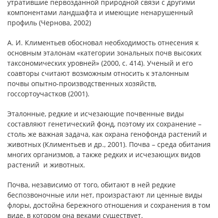
утратившие первозданной природной связи с другими
компонентами ландшафта и имеющие ненарушенный
профиль (Чернова, 2002)
А. И. Климентьев обосновал необходимость отнесения к
основным эталонам «категории зональных почв высоких
таксономических уровней» (2000, с. 414). Ученый и его
соавторы считают возможным относить к эталонным
почвы опытно-производственных хозяйств,
госсортоучастков (2001).
Эталонные, редкие и исчезающие почвенные виды
составляют генетический фонд, поэтому их сохранение –
столь же важная задача, как охрана генофонда растений и
животных (Климентьев и др., 2001). Почва – среда обитания
многих организмов, а также редких и исчезающих видов
растений и животных.
Почва, независимо от того, обитают в ней редкие
беспозвоночные или нет, произрастают ли ценные виды
флоры, достойна бережного отношения и сохранения в том
виде, в котором она веками существует.