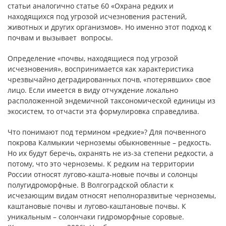
статьи аналогично статье 60 «Охрана редких и
находящихся под угрозой исчезновения растений,
животных и других организмов». Но именно этот подход к
почвам и вызывает вопросы.
Определение «почвы, находящиеся под угрозой
исчезновения», воспринимается как характеристика
чрезвычайно деградированных почв, «потерявших» свое
лицо. Если имеется в виду отчуждение локально
расположенной эндемичной таксономической единицы из
экосистем, то отчасти эта формулировка справедлива.
Что понимают под термином «редкие»? Для почвенного
покрова Калмыкии черноземы обыкновенные – редкость.
Но их будут беречь, охранять не из-за степени редкости, а
потому, что это черноземы. К редким на территории
России относят лугово-кашта-новые почвы и солонцы
полугидроморфные. В Волгоградской области к
исчезающим видам относят неполноразвитые черноземы,
каштановые почвы и лугово-каштановые почвы. К
уникальным – солончаки гидроморфные соровые.