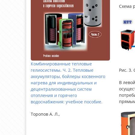
Схема р
Комбинированные тепловые
Рис. 3.
гелиосистемы. Ч. 2. Тепловые
аккумуляторы, бойлеры косвенного
В левой
нагрева для индивидуальных и
осущес
децентрализованных систем
потреб
отопления и горячего
прямым 
водоснабжения: учебное пособие.
Торопов А. Л.,