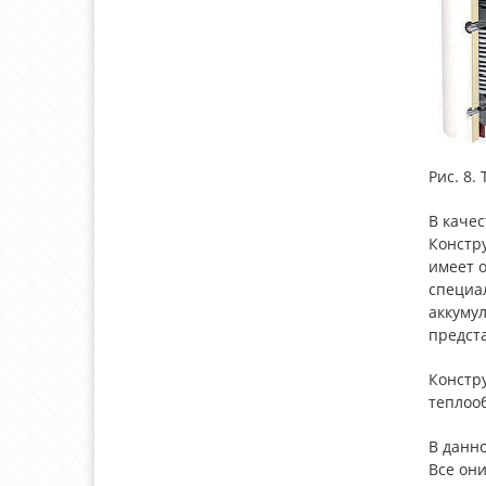
Рис. 8.
В качес
Констру
имеет 
специа
аккуму
предста
Констр
теплооб
В данн
Все он