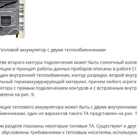
 Тепловой аккумулятор с двумя теплообменниками
тве второго контура подключения может быть солнечный колле
кции и принцип работы данных приборов описаны в работе [1].
один внутренний теплообменник, контур разрядки, второй внут
льный термоаккумурирующий материал, причем любого агрегатн
лятора с прямым подключением контуров и с встроенным внутр
влена на рис. 9.
укция теплового аккумулятора может быть с двумя внутренни
менниками, один из вариантов такого ТА представлен на рис. 1
ом разделе показаны некоторые типовые ТА. Существуют и друг
и обусловлены требованиями к тепловым носителям, используем