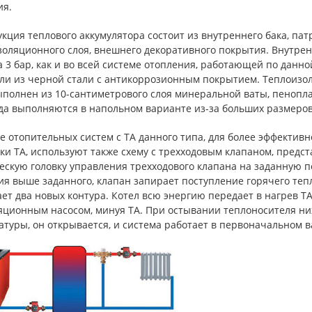
ия.
кция теплового аккумулятора состоит из внутреннего бака, па
золяционного слоя, внешнего декоративного покрытия. Внутре
 3 бар, как и во всей системе отопления, работающей по данн
или из черной стали с антикоррозионным покрытием. Теплоиз
ыполнен из 10-сантиметрового слоя минеральной ваты, пенопл
да выполняются в напольном варианте из-за больших размеров
е отопительных систем с ТА данного типа, для более эффекти
ки ТА, используют также схему с трехходовым клапаном, предст
ескую головку управления трехходового клапана на заданную п
я выше заданного, клапан запирает поступление горячего тепл
ет два новых контура. Котел всю энергию передает в нагрев ТА
яционным насосом, минуя ТА. При остывании теплоносителя ни
туры, он открывается, и система работает в первоначальном в