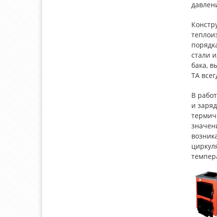
давлен
Констру
теплои
порядка
стали 
бака, в
ТА всег
В работ
и заряд
термич
значени
возника
циркул
темпера