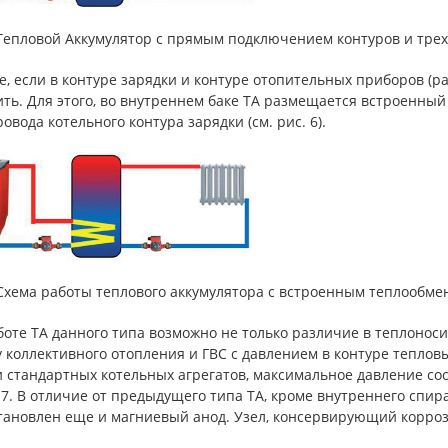
. Тепловой Аккумулятор с прямым подключением контуров и тре
е, если в контуре зарядки и контуре отопительных приборов (р
ть. Для этого, во внутреннем баке ТА размещается встроенный
овода котельного контура зарядки (см. рис. 6).
 Схема работы теплового аккумулятора с встроенным теплообм
оте ТА данного типа возможно не только различие в теплоноси
 коллективного отопления и ГВС с давлением в контуре тепловых
 стандартных котельных агрегатов, максимальное давление сос
 7. В отличие от предыдущего типа ТА, кроме внутреннего спи
становлен еще и магниевый анод. Узел, консервирующий корроз