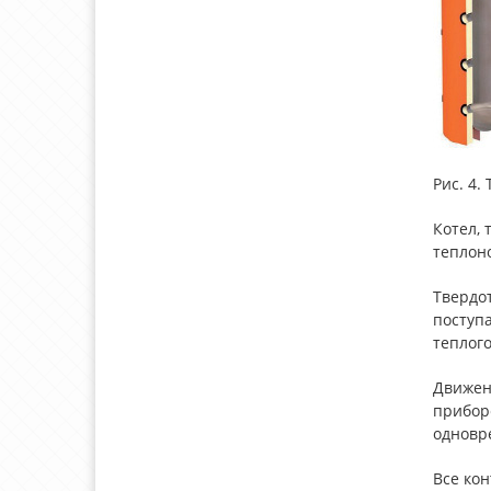
Рис. 4
Котел, 
теплон
Твердот
поступ
теплого
Движен
приборе
одновре
Все кон