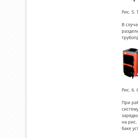
Рис. 5
В случа
раздели
трубопр
Рис. 6.
При раб
систему
зарядки
на рис.
баке у