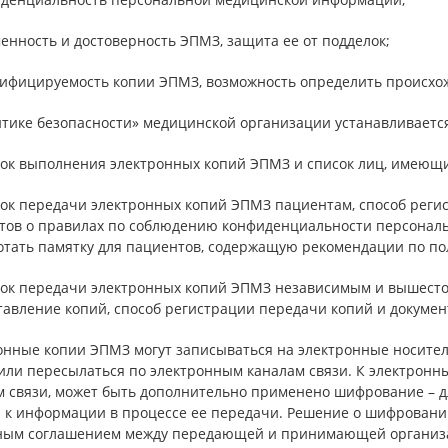
енность и достоверность ЭПМЗ, защита ее от подделок;
тифицируемость копии ЭПМЗ, возможность определить происхож
итике безопасности» медицинской организации устанавливается
док выполнения электронных копий ЭПМЗ и список лиц, имеющи
док передачи электронных копий ЭПМЗ пациентам, способ реги
тов о правилах по соблюдению конфиденциальности персонал
отать памятку для пациентов, содержащую рекомендации по п
док передачи электронных копий ЭПМЗ независимым и вышест
тавление копий, способ регистрации передачи копий и докумен
онные копии ЭПМЗ могут записываться на электронные носител
 или пересылаться по электронным каналам связи. К электрон
м связи, может быть дополнительно применено шифрование – 
а к информации в процессе ее передачи. Решение о шифрован
ным соглашением между передающей и принимающей организ