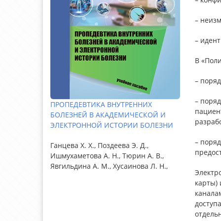
– неизм
– иден
В «Пол
– поря
– поря
ПРОПЕДЕВТИКА ВНУТРЕННИХ
пациен
БОЛЕЗНЕЙ В АКАДЕМИЧЕСКОЙ И
разраб
ЭЛЕКТРОННОЙ ИСТОРИИ БОЛЕЗНИ
– поря
Ганцева Х. Х., Поздеева Э. Д.,
предос
Ишмухаметова А. Н., Тюрин А. В.,
Явгильдина А. М., Хусаинова Л. Н.,
Электр
карты)
канала
доступ
отдель