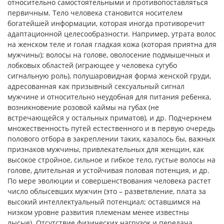
относительно самостоятельными и противопоставляться
первичным. Тело человека становится носителем
богатейшей информации, которая иногда противоречит
адаптационной целесообразности. Например, утрата волос
на женском теле и голая гладкая кожа (которая приятна для
мужчины); волосы на голове, оволосение подмышечных и
лобковых областей (играющее у человека сугубо
сигнальную роль), полушаровидная форма женской груди,
адресованная как призывный сексуальный сигнал
мужчине и относительно неудобная для питания ребенка,
возникновение розовой каймы на губах (не
встречающейся у остальных приматов), и др. Подчеркнем
множественность путей естественного и в первую очередь
полового отбора в закреплении таких, казалось бы, важных
признаков мужчины, привлекательных для женщин, как
высокое стройное, сильное и гибкое тело, густые волосы на
голове, длительная и устойчивая половая потенция, и др.
По мере эволюции и совершенствования человека растет
число облысевших мужчин (это – разветвление, плата за
высокий интеллектуальный потенциал; оставшимся на
низком уровне развития племенам менее известны
лысые). Отсутствие физических нагрузок и передача