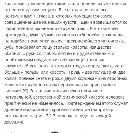
красивые губы женщин также стали полнее, их уже нельзя
отнести к «узким вещам». Все остальное осталось
неизменным: «…глаза, в которых помещается самое
совершеннейшее из наших чувств… Щеки возвышаются со
свойственной им нежной окружностью… Рот окаймлен
природой двумя губами, словно из отборнейшего коралла,
наподобие приступки вокруг прекраснейшего источника…
Зубы прибавляют лицу столько красоты, изящества,
обаяния… руки со сгибом локтей и с удивительным и
необходимым орудием кистей, могущественных
служителей осязания, в которых трудно определить, чего
больше – пользы или красоты. Грудь – два полушария, два
холма, полные снега и роз, с двумя коронками из отборных
маленьких рубинов на их вершинах…распространяют
сияние» [9]. В течение многих веков понятие о
натуральной, естественной физической красоте человека
практически не изменилось. Подтверждением этого служат
древние изображения красивых женщин (например,
показанная на рис. 7.2.7 ложечка в виде плывущей
девушки).