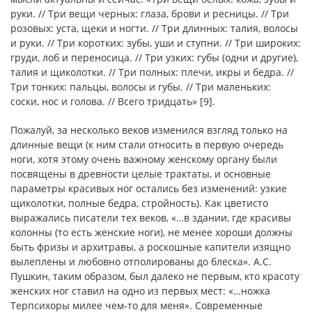
руки. // Три вещи черных: глаза, брови и ресницы. // Три
розовых: уста, щеки и ногти. // Три длинных: талия, волосы
и руки. // Три коротких: зубы, уши и ступни. // Три широких:
груди, лоб и переносица. // Три узких: губы (одни и другие),
талия и щиколотки. // Три полных: плечи, икры и бедра. //
Три тонких: пальцы, волосы и губы. // Три маленьких:
соски, нос и голова. // Всего тридцать» [9].
Пожалуй, за несколько веков изменился взгляд только на
длинные вещи (к ним стали относить в первую очередь
ноги, хотя этому очень важному женскому органу были
посвящены в древности целые трактаты, и основные
параметры красивых ног остались без изменений: узкие
щиколотки, полные бедра, стройность). Как цветисто
выражались писатели тех веков, «…в здании, где красивы
колонны (то есть женские ноги), не менее хороши должны
быть фризы и архитравы, а роскошные капители изящно
вылеплены и любовно отполированы до блеска». А.С.
Пушкин, таким образом, был далеко не первым, кто красоту
женских ног ставил на одно из первых мест: «…ножка
Терпсихоры милее чем-то для меня». Современные