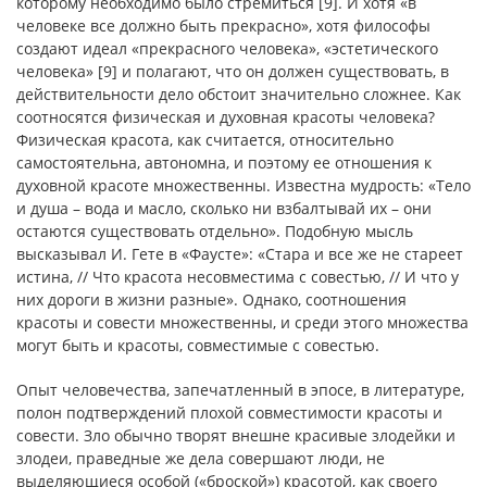
которому необходимо было стремиться [9]. И хотя «в
человеке все должно быть прекрасно», хотя философы
создают идеал «прекрасного человека», «эстетического
человека» [9] и полагают, что он должен существовать, в
действительности дело обстоит значительно сложнее. Как
соотносятся физическая и духовная красоты человека?
Физическая красота, как считается, относительно
самостоятельна, автономна, и поэтому ее отношения к
духовной красоте множественны. Известна мудрость: «Тело
и душа – вода и масло, сколько ни взбалтывай их – они
остаются существовать отдельно». Подобную мысль
высказывал И. Гете в «Фаусте»: «Стара и все же не стареет
истина, // Что красота несовместима с совестью, // И что у
них дороги в жизни разные». Однако, соотношения
красоты и совести множественны, и среди этого множества
могут быть и красоты, совместимые с совестью.
Опыт человечества, запечатленный в эпосе, в литературе,
полон подтверждений плохой совместимости красоты и
совести. Зло обычно творят внешне красивые злодейки и
злодеи, праведные же дела совершают люди, не
выделяющиеся особой («броской») красотой, как своего