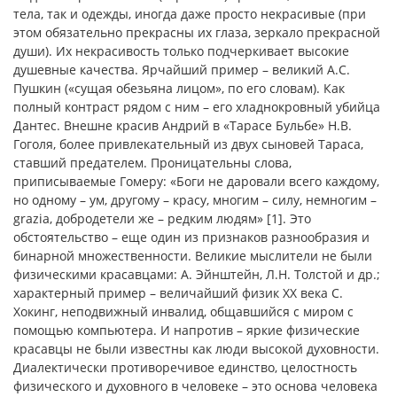
тела, так и одежды, иногда даже просто некрасивые (при
этом обязательно прекрасны их глаза, зеркало прекрасной
души). Их некрасивость только подчеркивает высокие
душевные качества. Ярчайший пример – великий А.С.
Пушкин («сущая обезьяна лицом», по его словам). Как
полный контраст рядом с ним – его хладнокровный убийца
Дантес. Внешне красив Андрий в «Тарасе Бульбе» Н.В.
Гоголя, более привлекательный из двух сыновей Тараса,
ставший предателем. Проницательны слова,
приписываемые Гомеру: «Боги не даровали всего каждому,
но одному – ум, другому – красу, многим – силу, немногим –
grazia, добродетели же – редким людям» [1]. Это
обстоятельство – еще один из признаков разнообразия и
бинарной множественности. Великие мыслители не были
физическими красавцами: А. Эйнштейн, Л.Н. Толстой и др.;
характерный пример – величайший физик XX века С.
Хокинг, неподвижный инвалид, общавшийся с миром с
помощью компьютера. И напротив – яркие физические
красавцы не были известны как люди высокой духовности.
Диалектически противоречивое единство, целостность
физического и духовного в человеке – это основа человека