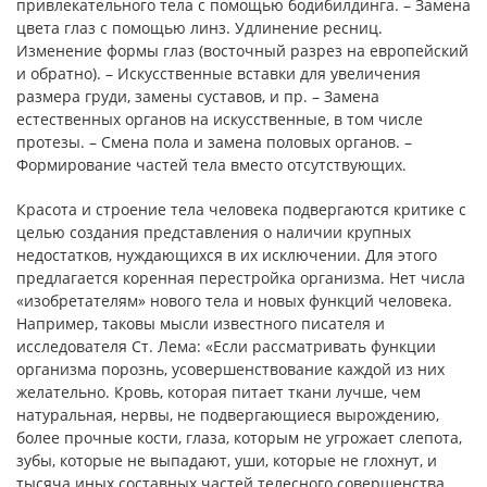
привлекательного тела с помощью бодибилдинга. – Замена
цвета глаз с помощью линз. Удлинение ресниц.
Изменение формы глаз (восточный разрез на европейский
и обратно). – Искусственные вставки для увеличения
размера груди, замены суставов, и пр. – Замена
естественных органов на искусственные, в том числе
протезы. – Смена пола и замена половых органов. –
Формирование частей тела вместо отсутствующих.
Красота и строение тела человека подвергаются критике с
целью создания представления о наличии крупных
недостатков, нуждающихся в их исключении. Для этого
предлагается коренная перестройка организма. Нет числа
«изобретателям» нового тела и новых функций человека.
Например, таковы мысли известного писателя и
исследователя Ст. Лема: «Если рассматривать функции
организма порознь, усовершенствование каждой из них
желательно. Кровь, которая питает ткани лучше, чем
натуральная, нервы, не подвергающиеся вырождению,
более прочные кости, глаза, которым не угрожает слепота,
зубы, которые не выпадают, уши, которые не глохнут, и
тысяча иных составных частей телесного совершенства,