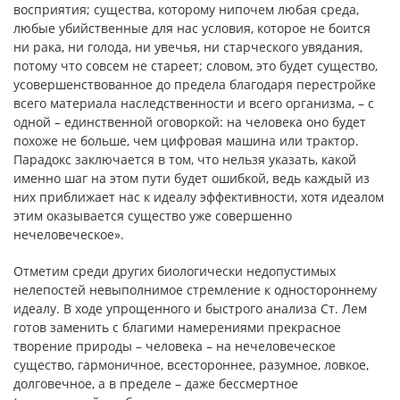
восприятия; существа, которому нипочем любая среда,
любые убийственные для нас условия, которое не боится
ни рака, ни голода, ни увечья, ни старческого увядания,
потому что совсем не стареет; словом, это будет существо,
усовершенствованное до предела благодаря перестройке
всего материала наследственности и всего организма, – с
одной – единственной оговоркой: на человека оно будет
похоже не больше, чем цифровая машина или трактор.
Парадокс заключается в том, что нельзя указать, какой
именно шаг на этом пути будет ошибкой, ведь каждый из
них приближает нас к идеалу эффективности, хотя идеалом
этим оказывается существо уже совершенно
нечеловеческое».
Отметим среди других биологически недопустимых
нелепостей невыполнимое стремление к одностороннему
идеалу. В ходе упрощенного и быстрого анализа Ст. Лем
готов заменить с благими намерениями прекрасное
творение природы – человека – на нечеловеческое
существо, гармоничное, всестороннее, разумное, ловкое,
долговечное, а в пределе – даже бессмертное