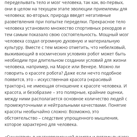
переделывать тело и мозг человека, так как, во-первых,
они в целом на текущем этапе эволюции приемлемы для
человека; во-вторых, природа введет негативные
разветвления при попытке переделки. Прекрасное тело
человека установило множество спортивных рекордов и
тем самым показало свою состоятельность. Мощный мозг
человека создал огромную духовную и материальную
культуру. Вместе с тем можно отметить, что небелковый,
выживающий в космических условиях робот может быть
необходим при длительном создании условий для жизни
человека, например, на Марсе или Венере. Можно ли
говорить о красоте робота? Даже если нечто подобное
появится, это – искусственная красота («красивый
трактор»), не имеющая отношение к красоте человека. И
красота, и безобразие – это полярные, крайние оценки,
между ними располагается основное количество людей с
промежуточными и нейтральными качествами. Понятие
красоты необычайно сложно: Возможно, это
обстоятельство – следствие упрощенного мышления,
которое характерно для человека.
«Существуя» в кратковременной памяти и потому пытаясь