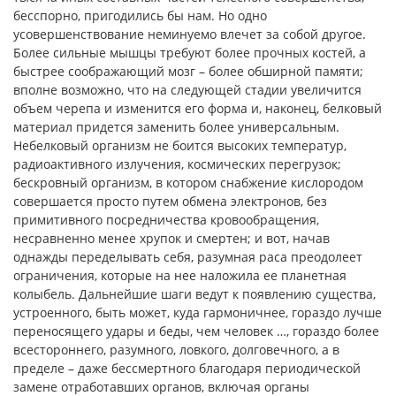
бесспорно, пригодились бы нам. Но одно
усовершенствование неминуемо влечет за собой другое.
Более сильные мышцы требуют более прочных костей, а
быстрее соображающий мозг – более обширной памяти;
вполне возможно, что на следующей стадии увеличится
объем черепа и изменится его форма и, наконец, белковый
материал придется заменить более универсальным.
Небелковый организм не боится высоких температур,
радиоактивного излучения, космических перегрузок;
бескровный организм, в котором снабжение кислородом
совершается просто путем обмена электронов, без
примитивного посредничества кровообращения,
несравненно менее хрупок и смертен; и вот, начав
однажды переделывать себя, разумная раса преодолеет
ограничения, которые на нее наложила ее планетная
колыбель. Дальнейшие шаги ведут к появлению существа,
устроенного, быть может, куда гармоничнее, гораздо лучше
переносящего удары и беды, чем человек …, гораздо более
всестороннего, разумного, ловкого, долговечного, а в
пределе – даже бессмертного благодаря периодической
замене отработавших органов, включая органы