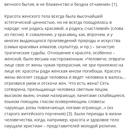
вечного бытия, в не блаженство и бездна отчаяния» [1].
Красота женского тела всегда была высочайшей
эстетической ценностью, но не всегда поощрялась в
народе: «не родись красивой, а родись счастливой» (слова
из песни). К сожалению, у красавиц, как, впрочем, и у
многих выдающихся произведений природы и искусства
(самых красивых алмазов, скульптур, и пр.) – зачастую
трагические судьбы. Отношение к красоте, особенно –
женской, было весьма настороженным. «Человече, отврати
лице свое от жены чужая прекрасная, не зри прилежно на
лице ея: красоты ради женская мнози погибоша. Красота
жены веселит сердце человека и ведет человека в жалось…
отрезвися умом и отскочи жен. Что есть жена? Сеть
сотворена, прельщающи человека светлым лицом,
высокою выею, очами назирающи, ланитами склабящиеся,
языком поющим, гласом оскверняющим, словесы
чарующи, ризы повлачающи, ногами играющи…» (из
старого житейского поучения) [3]. Были периоды в жизни
человечества, когда, например, красота и здоровое тело
смущали христиан – представителей молодой религии.