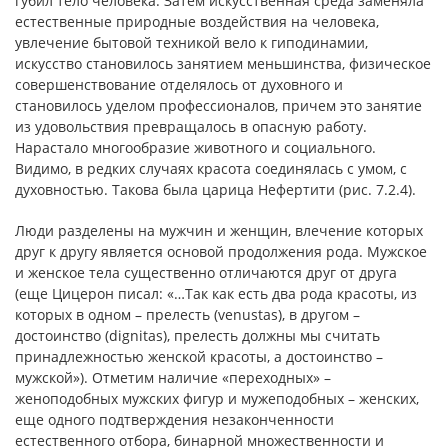
губил тело человека. Затем искусственная среда заменяла
естественные природные воздействия на человека,
увлечение бытовой техникой вело к гиподинамии,
искусство становилось занятием меньшинства, физическое
совершенствование отделялось от духовного и
становилось уделом профессионалов, причем это занятие
из удовольствия превращалось в опасную работу.
Нарастало многообразие животного и социального.
Видимо, в редких случаях красота соединялась с умом, с
духовностью. Такова была царица Нефертити (рис. 7.2.4).
Люди разделены на мужчин и женщин, влечение которых
друг к другу является основой продолжения рода. Мужское
и женское тела существенно отличаются друг от друга
(еще Цицерон писал: «…Так как есть два рода красоты, из
которых в одном – прелесть (venustas), в другом –
достоинство (dignitas), прелесть должны мы считать
принадлежностью женской красоты, а достоинство –
мужской»). Отметим наличие «переходных» –
женоподобных мужских фигур и мужеподобных – женских,
еще одного подтверждения незаконченности
естественного отбора, бинарной множественности и