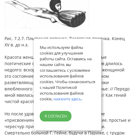
Рис. 7.2.7. Плывущая девушка. Туалетная ложечка. Конец
XV в. до н.э.
Мы используем файлы
cookies для улучшения
Красота женщин вызывала к жизни прекрасные
работы сайта. Оставаясь на
поэтические строки, но такое состояние поэтов длилось
нашем сайте, вы
недолго: вскоре после овладения прекрасной женщиной
соглашаетесь с условиями
это состояние исчезало в соответствии с законом
использования файлов
cookies. Чтобы ознакомиться
разветвляющегося развития. Бессмертны строки
с нашей Политикой
влюбленного поэта: «Я помню чудное мгновенье: // Передо
использования файлов
мной явилась ты, // Как мимолетное виденье, // Как гений
cookie,
нажмите здесь
.
чистой красоты». (А.С. Пушкин).
Но после удовлетворения потребности в форме
Я СОГЛАСЕН
«присвоения», поэт написал совершенно другие, простые и
чересчур приземленные, прозаические строки.
Смертельно больной Г. Гейне, будучи в Париже, с трудом