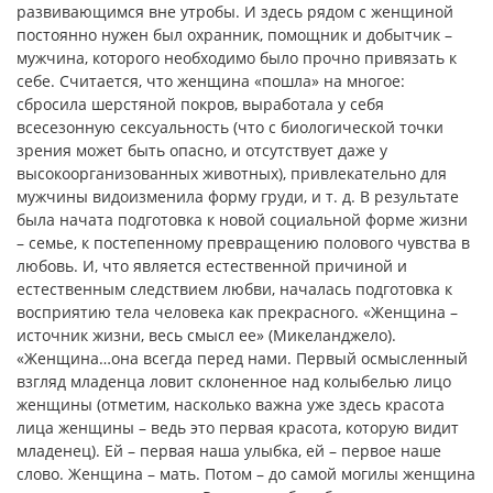
развивающимся вне утробы. И здесь рядом с женщиной
постоянно нужен был охранник, помощник и добытчик –
мужчина, которого необходимо было прочно привязать к
себе. Считается, что женщина «пошла» на многое:
сбросила шерстяной покров, выработала у себя
всесезонную сексуальность (что с биологической точки
зрения может быть опасно, и отсутствует даже у
высокоорганизованных животных), привлекательно для
мужчины видоизменила форму груди, и т. д. В результате
была начата подготовка к новой социальной форме жизни
– семье, к постепенному превращению полового чувства в
любовь. И, что является естественной причиной и
естественным следствием любви, началась подготовка к
восприятию тела человека как прекрасного. «Женщина –
источник жизни, весь смысл ее» (Микеланджело).
«Женщина…она всегда перед нами. Первый осмысленный
взгляд младенца ловит склоненное над колыбелью лицо
женщины (отметим, насколько важна уже здесь красота
лица женщины – ведь это первая красота, которую видит
младенец). Ей – первая наша улыбка, ей – первое наше
слово. Женщина – мать. Потом – до самой могилы женщина