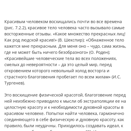
Красивым человеком восхищались почти во все времена
(рис. 7.2.2), красивое тело человека часто вызывало самые
восторженные отзывы. «Какое множество прекрасных лиц!
Как род людской красив!» (В. Шекспир); «Обнаженное тело
кажется мне прекрасным. Для меня оно – чудо, сама жизнь,
где не может быть ничего безобразного» (О. Роден);
«Красивейшие человеческие тела во всех положениях,
смелых до невероятности – да это целый мир, перед
откровением которого невольный холод восторга и
страстного благоговения пробегает по всем жилам» (И.С.
Тургенев).
Это восхищение физической красотой, благоговение перед
ней неизбежно приводило к мысли об экстраполяции ее на
целостную красоту и к необходимости духовной красоты в
красивом человеке. Попытки найти человека, гармонично
соединяющего в себе физическую и духовную красоту, как
правило, были неудачны. Приходилось создавать идеал, к