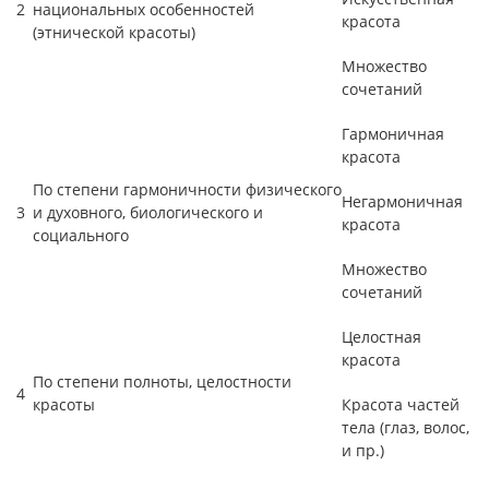
2
национальных особенностей
красота
(этнической красоты)
Множество
сочетаний
Гармоничная
красота
По степени гармоничности физического
Негармоничная
3
и духовного, биологического и
красота
социального
Множество
сочетаний
Целостная
красота
По степени полноты, целостности
4
красоты
Красота частей
тела (глаз, волос,
и пр.)