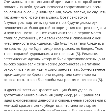
Считалось, что тот истинный христианин, который хочет
попасть на небо, должен всячески сопротивляться всем
соблазнам, обольщениям зрения, вкуса, запаха, не слушать
гармоничную красивую музыку. Все прекрасное
(скульптуры, картины, здания и пр.), будучи делом рук
человеческих, было достойно порицания как грех гордыни
и чувственности. Раннее христианство на первое место
ставило духовность, при этом красота и связанная с ней
чувственность порицались. «Да будут уста твои бледны, а
не красны; да не будет лицо твое розово, но бледно. Тело
твое сохраняй худощавым, а не полным» [5]. Римляне,
эстетические идеалы которых были противоположны (они
высоко оценивали физические достоинства), негативно
относились к этим идеям христианства: так, божественное
происхождение Христа они подвергали сомнению на
основе того, что он был якобы мал ростом и некрасив [5].
В древней эстетике красоте женщин было уделено
достаточно много внимания (например, [4]). Сравнивая
идеи многовековой давности и современные требования к
женской красоте, легко убедиться, что многие старые
мысли актуальны и сейчас: «Три вещи белых: кожа, зубы и