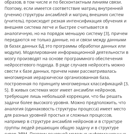
образов, в том числе и по бесконтактным линиям связи.
Поэтому, если имеется соответствие матриц внутренней
(ученик) структуры ансамблей и матриц внешних систем
(учитель), происходит резкая интенсификация обучения и
внешняя система легче и быстрее считывается в
аналогичную, но на порядок меньшую систему [3], причем
передаются не только данные, но и связи между данными
(в базах данных БД это программы обработки данных или
модули). Моделирование информационной деятельности в
мозгу производят на основе программного обеспечения
нейросетевого подхода. В ряде случаев нейросеть можно
свести к базе данных, причем нами рассматривалась
многомерная иерархически организованная база,
построенная по принципу многомерных классификаций [3,
5]. В живых системах мозг имеет ансамбли нейронов,
требующие лишь небольшой коррекции, что бы решать
задачи более высокого уровня. Можно предположить, что
аналогия (одинаковость структуры процесса) имеет место
для разных уровней простых и сложных процессов,
например в структуре ансамбля нейронов и в структуре
группы людей решающих общую задачу и в структуре
супер-ЭВМ. Поэтому основной моделью информационных