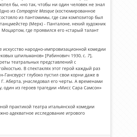
отел бы, «но так, чтобы ни один человек не знал
 Одно из
Compagnie
Masque
(костюмированное
состояло из пантомимы, где сам композитор был
 танцмейстер (Мерк) - Панталоне, некий художник
 Моцартом, где проявился его «старый талант
ое искусство народно-импровизационной комедии
ековых шпильманов» [Рабинович 1930, с.
7
],
реты театральных представлений с
ойкостью. В спектаклях этот герой каждый раз
-Гансвурст глубоко пустил свои корни даже в
 Г. Аберта, унаследовал его черты. А временами
у, один из героев трагедии «Мисс Сара Самсон»
нной практикой театра итальянской комедии
ожно адекватное исследование игрового