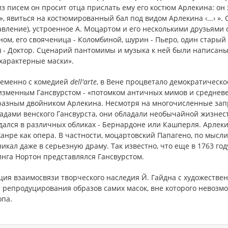
з писем он просит отца прислать ему его костюм Арлекина: он х
», явиться на костюмированный бал под видом Арлекина ‹...› ».
вление), устроенное А. Моцартом и его несколькими друзьями 
ом, его свояченица - Коломбиной, шурин - Пьеро, один старый
) - Доктор. Сценарий пантомимы и музыка к ней были написаны
характерные маски».
еменно с комедией
dell
'
arte
, в Вене процветало демократическ
еизменным Гансвурстом - «потомком античных мимов и среднев
разным двойником Арлекина. Несмотря на многочисленные зап
дами венского Гансвурста, они обладали необычайной жизнест
ался в различных обликах - Бернардоне или Кашперля. Арлекин
анре как опера. В частности, моцартовский Папагено, по мысли
икал даже в серьезную драму. Так известно, что еще в 1763 год
инга Нортон представлялся Гансвурстом.
ия взаимосвязи творческого наследия Й. Гайдна с художестве
 репродуцирования образов самих масок, вне которого невозм
опа.