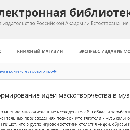
лектронная библиоте
 издательстве Российской Академии Естествознания
К
КНИЖНЫЙ МАГАЗИН
ЭКСПРЕСС ИЗДАНИЕ М
на в контексте игрового про�...
ормирование идей маскотворчества в муз
но мнению многочисленных исследователей в области зарубежн
ентальных произведениях подчеркнуто тяготели к музыкальном
н пишет, что в русле игровой эстетики столетия «идеи, образ