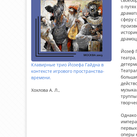
своеоб
о путя
драмат
сферу 
произве
историе
драмоце
Йозеф 
театра,
детерми
Клавирные трио Йозефа Гайдна в
Театра
контексте игрового пространства-
больших
времени.
действо
музыкал
Хохлова А. Л.,
труппы 
творче
Однако
императ
первых
оперы 