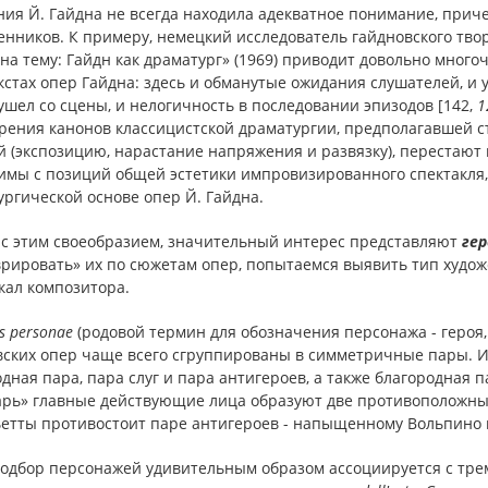
я Й. Гайдна не всегда находила адекватное понимание, причем,
нников. К примеру, немецкий исследователь гайдновского твор
на тему: Гайдн как драматург» (1969) приводит довольно мно
кстах опер Гайдна: здесь и обманутые ожидания слушателей, и 
ушел со сцены, и нелогичность в последовании эпизодов [142,
1
зрения канонов классицистской драматургии, предполагавшей с
 (экспозицию, нарастание напряжения и развязку), перестают
мы с позиций общей эстетики импровизированного спектакля, 
ргической основе опер Й. Гайдна.
 с этим своеобразием, значительный интерес представляют
гер
врировать» их по сюжетам опер, попытаемся выявить тип худо
кал композитора.
s
personae
(родовой термин для обозначения персонажа - героя, 
вских опер чаще всего сгруппированы в симметричные пары. Их
дная пара, пара слуг и пара антигероев, а также благородная 
арь» главные действующие лица образуют две противоположны
ьетты противостоит паре антигероев - напыщенному Вольпино
подбор персонажей удивительным образом ассоциируется с тр