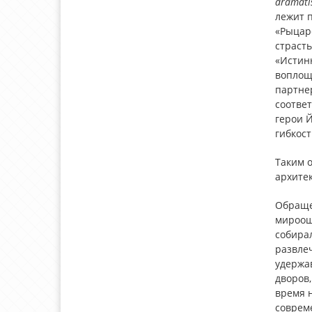
dramati
лежит п
«Рыцар
страст
«Истинн
воплоща
партне
соотве
герои Й
гибкос
Таким 
архите
Обраще
мироощу
собира
развле
удержав
дворов,
время н
совреме