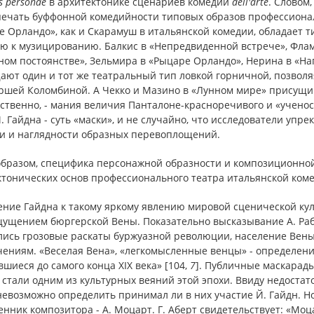
s
personae
в архитектонике сценариев комедии
dell
'
arte
. Словом
ечать буффонной комедийности типовых образов профессиональ
е Орландо», как и Скарамуш в итальянской комедии, обладает 
ью к музицированию. Балкис в «Непредвиденной встрече», Флам
ом постоянстве», Зельмира в «Рыцаре Орландо», Нерина в «На
ют один и тот же театральный тип ловкой горничной, позволя
ршей Коломбиной. А Чекко и Мазино в «Лунном мире» присущи 
тственно, - мания величия Панталоне-красноречивого и «учено
. Гайдна - суть «маски», и не случайно, что исследователи упр
ти и наглядности образных перевоплощений.
образом, специфика персонажной образности и композиционной
ктонических основ профессионального театра итальянской ком
ние Гайдна к такому яркому явлению мировой сценической кул
щением бюргерской Вены. Показательно высказывание А. Рабино
лись грозовые раскаты буржуазной революции, население Вен
чениям. «Веселая Вена», «легкомысленные венцы» - определени
шиеся до самого конца XΙX века» [104,
7
]. Публичные маскарад
 стали одним из культурных веяний этой эпохи. Ввиду недоста
евозможно определить принимал ли в них участие Й. Гайдн. Но
нник композитора - А. Моцарт. Г. Аберт свидетельствует: «Моцарт