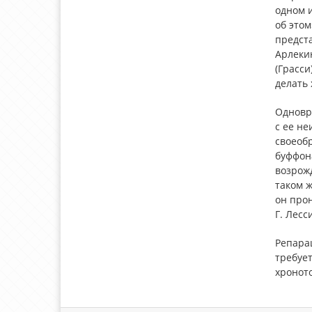
одном и
об этом
предста
Арлекин
(Грасси
делать 
Одновр
с ее н
своеоб
буффона
возрожд
таком ж
он прон
Г. Лесс
Репарац
требует
хронот