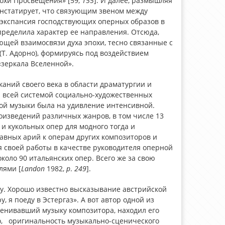
охи Просвещения» [59,
155
]. И далее, размышляя
онстатирует, что связующим звеном между
 экспансия господствующих оперных образов в
ределила характер ее направления. Отсюда,
ющей взаимосвязи духа эпохи, тесно связанные с
(Т. Адорно), формируясь под воздействием
«зеркала Вселенной».
аний своего века в области драматургии и
 и всей системой социально-художественных
кой музыки была на удивление интенсивной.
оизведений различных жанров, в том числе 13
и кукольных опер для модного тогда и
тавных арий к операм других композиторов и
я своей работы в качестве руководителя оперной
коло 90 итальянских опер. Всего же за свою
лями [
Landon
1982,
p
.
249
].
у. Хорошо известно высказывание австрийской
я поеду в Эстергаз». А вот автор одной из
ценивавший музыку композитора, находил его
о, оригинальность музыкально-сценического