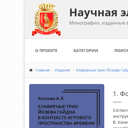
Научная э
Монографии, изданные в
О ПРОЕКТЕ
КАТЕГОРИИ
ПОИС
Главная
Издания
Клавирные трио Йозефа Гайд
1. Ф
Соглас
инструм
В. Коне