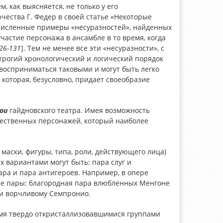
 как выясняется, не только у его
чества Г. Федер в своей статье «Некоторые
гочисленные примеры «несуразностей», найденных
участие персонажа в ансамбле в то время, когда
26-131
]. Тем не менее все эти «несуразности», с
трогий хронологический и логический порядок
 восприниматься таковыми и могут быть легко
которая, безусловно, придает своеобразие
ои
гайдновского театра. Имея возможность
жественных персонажей, который наиболее
маски, фигуры, типа, роли, действующего лица)
 вариантами могут быть: пара слуг и
пара и пара антигероев. Например, в опере
е пары: благородная пара влюбленных Менгоне
 и ворчливому Семпронио.
емя твердо откристаллизовавшимися группами