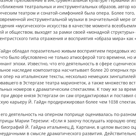
разное преломление в инструментальной культуре Германии эп
х сближения театральных и инструментальных образов, автор к
ическим театром и сонатой-симфонией была опера. Более того,
современной инструментальной музыки в значительной мере оп
дения «мусического» искусства в качестве момента всеобъемл
й и обществом, выходят за рамки своей «монадной структуры» 
нтристского типа отражения и восприятия «образа мира» как 
Гайдн обладал поразительно живым восприятием передовых иск
 что было обусловлено не только атмосферой того времени, но
нант эпохи. Известно, что его деятельность в сфере сценичес
льное наследие композитора насчитывает более 20 оперных пр
 опер на итальянские тексты, несколько немецких зингшпилей 
вавшего в Эстергазе театра марионеток, а также множество вс
ьных номеров к драматическим спектаклям. К тому же за врем
при дворе князя Эстергази он сам отредактировал и поставил о
скую карьеру Й. Гайдн продирижировал более чем 1038 спектак
 его деятельность на оперном поприще оценивалась по-разном
рицы Марии Терезии: «Если я захочу послушать хорошую оперу, 
 биографий Й. Гайдна итальянец Д. Карпани, в целом высоко о
неудачными в смысле драматического развития. Действительн