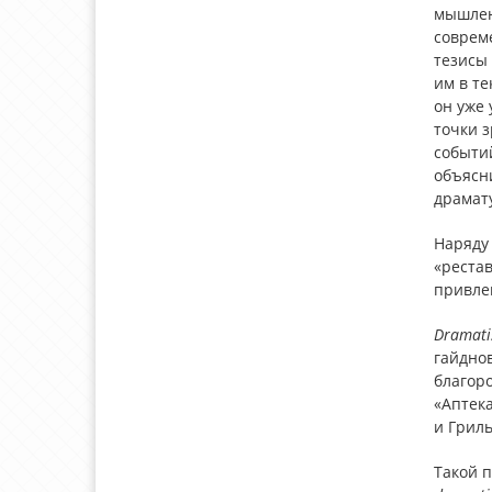
мышлени
совреме
тезисы 
им в те
он уже 
точки 
событий
объясни
драмату
Наряду
«реста
привле
Dramati
гайдно
благоро
«Аптек
и Грил
Такой 