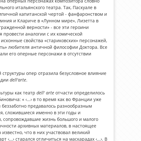
, на оперных персонажах композитора словно
ного итальянского театра. Так, Паскуале в
типичной капитанской чертой - фанфаронством и
иния и Клариче в «Лунном мире», Лизетта в
гражденной верности» - все эти героини
я провести аналогии с их комической
исконные свойства «стариковских» персонажей,
сть» любителя античной философии Доктора. Все
екали его оперные персонажи в отсутствии
 структуры опер отразила безусловное влияние
едии
dell
'
arte
.
ьтуры как театр
dell
'
arte
отчасти определилось
вича: « ‹...› в то время как во Франции уже
ы беззаботно предавалось разнообразным
я, сложившиеся именно в эти годы и
ы, сопровождавшие жизнь большого и малого
точности архивных материалов, в настоящее
 известно, что в них участвовал великий
 ‹...› старался отличиться на маскарадах ‹...›. В