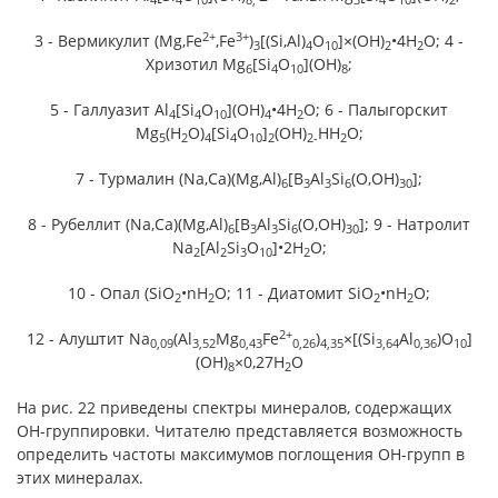
2+
3+
3 - Вермикулит (Mg,Fe
,Fe
)
[(Si,Al)
O
]×(OH)
•4H
O; 4 -
3
4
10
2
2
Хризотил Mg
[Si
O
](OH)
;
6
4
10
8
5 - Галлуазит Al
[Si
O
](OH)
•4H
O; 6 - Палыгорскит
4
4
10
4
2
Mg
(H
O)
[Si
O
]
(OH)
HH
O;
5
2
4
4
10
2
2-
2
7 - Турмалин (Na,Ca)(Mg,Al)
[B
Al
Si
(O,OH)
];
6
3
3
6
30
8 - Рубеллит (Na,Ca)(Mg,Al)
[B
Al
Si
(O,OH)
]; 9 - Натролит
6
3
3
6
30
Na
[Al
Si
O
]•2H
O;
2
2
3
10
2
10 - Опал (SiO
•nH
O; 11 - Диатомит SiO
•nH
O;
2
2
2
2
2+
12 - Алуштит Na
(Al
Mg
Fe
)
×[(Si
Al
)O
]
0,09
3,52
0,43
0,26
4,35
3,64
0,36
10
(OH)
×0,27H
O
8
2
На рис. 22 приведены спектры минералов, содержащих
ОН-группировки. Читателю представляется возможность
определить частоты максимумов поглощения ОН-групп в
этих минералах.