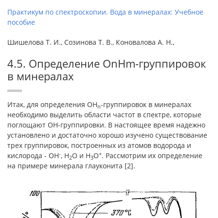
Практикум по спектроскопии. Вода в минералах: Учебное
пособие
Шишелова Т. И., Созинова Т. В., Коновалова А. Н.,
4.5. Определение ОnНm-группировок
в минералах
Итак, для определения ОН
-группировок в минералах
n
необходимо выделить области частот в спектре, которые
поглощают ОН-группировки. В настоящее время надежно
установлено и достаточно хорошо изучено существование
трех группировок, построенных из ато­мов водорода и
-
+
кислорода - ОН
, Н
О и Н
О
. Рассмотрим их определение
2
3
на примере минерала глауконита [2].