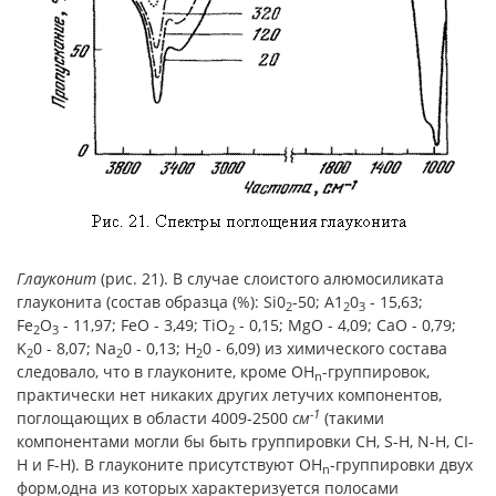
Глауконит
(рис. 21).
В случае слоистого алюмосиликата
глауконита (состав образца (%): Si0
-50; А1
0
- 15,63;
2
2
3
Fe
O
- 11,97; FeO - 3,49; TiO
- 0,15; MgO - 4,09; CaO - 0,79;
2
3
2
K
0 - 8,07; Na
0 - 0,13; H
0 - 6,09) из химического состава
2
2
2
следовало, что в глауконите, кроме ОН
-группировок,
n
практически нет ни­каких других летучих компонентов,
-1
поглощающих в области 4009-2500
см
(такими
компонентами могли бы быть группировки СН, S-Н, N-Н, CI-
Н и F-Н). В глауконите присутствуют ОН
-группировки двух
n
форм,одна из которых характеризуется полосами