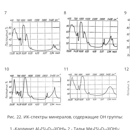
7
8
9
10
11
12
Рис. 22. ИК-спектры минералов, содержащие ОН группы:
1 -Каолинит Al
[Si
O
](OH)
2 - Тальк Mg
[Si
O
](OH)
;
4
4
10
8;
3
4
10
2