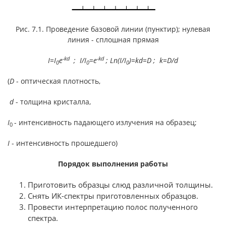
Рис. 7.1. Проведение базовой линии (пунктир); нулевая
линия - сплошная прямая
-kd
-kd
I=I
e
;
I/I
=e
;
Ln(I/I
)=kd=D ;
k=D/d
0
0
0
(
D
- оптическая плотность,
d
- толщина кристалла,
I
- интенсивность падающего излучения на образец;
0
I
- интенсивность прошедшего)
Порядок выполнения работы
Приготовить образцы слюд различной толщины.
Снять ИК-спектры приготовленных образцов.
Провести интерпретацию полос полученного
спектра.