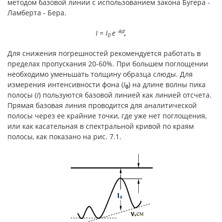
методом базовой линии с использованием закона Бугера -
Ламберта - Бера.
-kd
I = I
e
,
0
Для снижения погрешностей рекомендуется работать в
пределах пропускания 20-60%. При большем поглощении
необходимо уменьшать толщину образца слюды. Для
измерения интенсивности фона (
I
) на длине волны пика
0
полосы (
I
)
пользуются базовой линией как линией отсчета.
Прямая базовая линия проводится для аналитической
полосы через ее крайние точки, где уже нет поглощения,
или как касательная в спектральной кривой по краям
полосы, как показано на рис. 7.1.