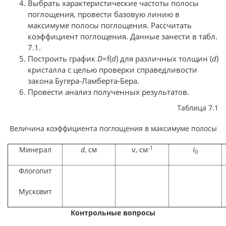
Выбрать характеристические частоты полосы
поглощения, провести базовую линию в
максимуме полосы поглощения. Рассчитать
коэффициент поглощения. Данные занести в табл.
7.1.
Построить график
D
=f(
d
) для различных толщин (
d
)
кристалла с целью проверки справедливости
закона Бугера-Ламберта-Бера.
Провести анализ полученных результатов.
Таблица 7.1
Величина коэффициента поглощения в максимуме полосы
-1
Минерал
d
, см
ν, см
I
0
Флогопит
Мусковит
Контрольные вопросы