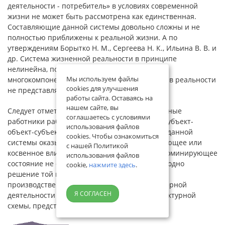
деятельности - потребитель» в условиях современной
жизни не может быть рассмотрена как единственная.
Составляющие данной системы довольно сложны и не
полностью приближены к реальной жизни. А по
утверждениям Борытко Н. М., Сергеева Н. К., Ильина В. В. и
др. Система жизненной реальности в принципе
нелинейна, поэтому применение сложных
Мы используем файлы
многокомпонентных систем в линейном виде в реальности
cookies для улучшения
не представляется целесообразным [16].
работы сайта. Оставаясь на
нашем сайте, вы
Следует отметить, что современные инженерные
соглашаетесь с условиями
работники работают чаще всего в системе «субъект-
использования файлов
объект-субъект». Причем, все составляющие данной
cookies. Чтобы ознакомиться
системы оказывают определенное доминирующее или
с нашей Политикой
косвенное влияние друг на друга. При этом доминирующее
использования файлов
состояние не означает, что существует лишь одно
cookie,
нажмите здесь
.
решение той или иной профессионально-
производственной ситуации. Систему инженерной
Я СОГЛАСЕН
деятельности можно рассмотреть в виде структурной
схемы, представленной на рисунке 1.