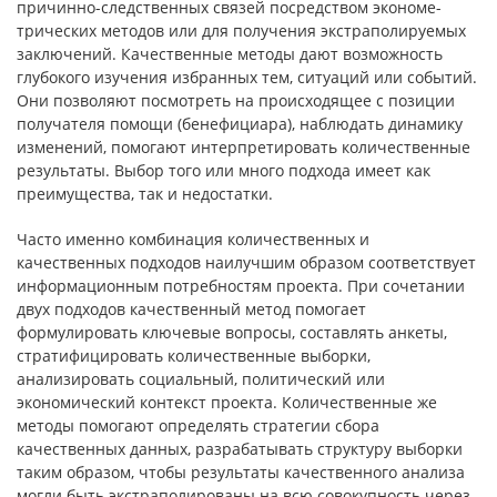
причинно-следственных связей посредством экономе-
трических методов или для получения экстраполируемых
заключений. Ка­чественные методы дают возможность
глубокого изучения избранных тем, ситуаций или событий.
Они позволяют посмотреть на происходящее с по­зиции
получателя помощи (бенефициара), наблюдать динамику
изменений, помогают интерпретировать количественные
результаты. Выбор того или много подхода имеет как
преимущества, так и недостатки.
Часто именно комбинация количественных и
качественных подхо­дов наилучшим образом соответствует
информационным потребностям проекта. При сочетании
двух подходов качественный метод помогает
формулировать ключевые вопросы, составлять анкеты,
стратифициро­вать количественные выборки,
анализировать социальный, политиче­ский или
экономический контекст проекта. Количественные же
методы помогают определять стратегии сбора
качественных данных, разрабаты­вать структуру выборки
таким образом, чтобы результаты качественно­го анализа
могли быть экстраполированы на всю совокупность через