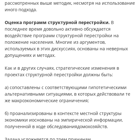
рассмотренных выше методик, несмотря на использование
иного подхода.
Оценка программ структурной перестройки.
В
последнее время довольно активно обсуждается
воздействие программ структурной пере­стройки на
положение населения. Многие из аргументов,
используемых в этих дискуссиях, основаны на неверных
допущениях и методах.
Как и в других случаях, стратегические изменения в
проектах струк­турной перестройки должны быть:
а) сопоставлены с соответствующими гипотетическими
альтернатив­ными ситуациями, в которых действовали те
же макроэкономические огра­ничения;
б) проанализированы в контексте местной структуры
экономики иоснованы на эмпирической информации,
полученной в ходе обследованиядомохозяйств.
Задача усложняется по трем причинам.