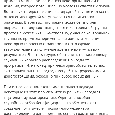
примера мож­но привести отказ некоторым членам в
лечении, которое потенциально мог­ло бы спасти им жизнь.
Во-вторых, предоставление выгод одной группе и отказ по
отношению к другой могут оказаться политически
опасными. В-третьих, программа может быть столь
широка, что получают выгоды все и контрольной группы
просто не может быть. В-четвертых, у членов кон­трольной
группы во время эксперимента возможны изменения
некоторых ключевых характеристик, что сделает
затруднительным получение адекват­ных и «чистых»
результатов. В-пятых, трудно обеспечить по-настоящему
случайный характер распределения выгоды от
программы. И, наконец, при некоторых обстоятельствах
экспериментальные подходы могут быть трудо­емкими и
дорогостоящими, особенно при сборе новых данных.
При использовании экспериментального подхода
некоторые из этих проблем можно решить, благодаря
тщательному планированию. Один из способов -
случайный отбор бенефициаров. Это обеспечивает
создание политически прозрачного механизма
распределения и одновременно осно­ву грамотного плана