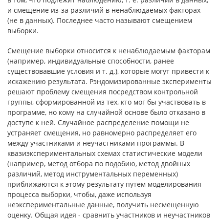
и смещение из-за различий в ненаблюдаемых факторах
(не в данных). Последнее часто называют сме­щением
выборки.
Смещение выборки относится к ненаблюдаемым факторам
(напри­мер, индивидуальные способности, ранее
существовавшие условия и т. д.), которые могут привести к
искажению результата. Рэндомизированные экс­перименты
решают проблему смещения посредством контрольной
группы, сформированной из тех, кто мог бы участвовать в
программе, но кому на случайной основе было отказано в
доступе к ней. Случайное распределе­ние помощи не
устраняет смещения, но равномерно распределяет его
меж­ду участниками и неучастниками программы. В
квазиэкспериментальных схемах статистические модели
(например, метод отбора по подобию, метод двойных
различий, метод инструментальных переменных)
приближаются к этому результату путем моделирования
процесса выборки, чтобы, даже используя
неэкспериментальные данные, получить несмещенную
оценку. Общая идея - сравнить участников и неучастников