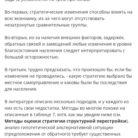
Во-первых, стратегические изменения способны влиять на
всю экономику, из-за чего могут отсутство­вать
незатронутые сравнительные группы.
Во-вторых, из-за наличия внешних факторов, задержек,
обратных связей и замещений любые изменения в уровне
благосостояния населения следует интерпретировать с
большой осторожностью.
В-третьих, трудно предсказать, что произошло бы, если бы
измене­ния не проводились, - какую стратегию выбрало бы
местное самоуправ­ление и каковы были бы последствия
для населения.
В литературе описано несколько подходов, и у каждого из
них есть свои недостатки. Методы во многом похожи на
описанные в та­блице 7, хотя, как мы увидим ниже (см.
Методы оценки стратегии структурной перестройки
),
анализ гипотетической альтернатив­ной ситуации
(предположения от обратного) требует существенных