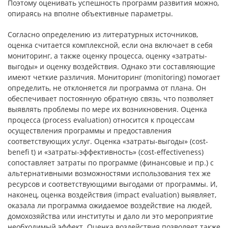
Поэтому оценивать успешность программ развития можно,
опираясь на вполне объективные параметры.
Согласно определению из литературных источников,
оценка считается комплексной, если она включает в себя
мониторинг, а также оценку процес­са, оценку «затраты-
выгоды» и оценку воздействия. Однако эти составляю­щие
имеют четкие различия. Мониторинг (monitoring) помогает
определить, не отклоняется ли программа от плана. Он
обеспечивает постоянную об­ратную связь, что позволяет
выявлять проблемы по мере их возникновения. Оценка
процесса (process evaluation) относится к процессам
осуществления программы и предоставления
соответствующих услуг. Оценка «затраты-выгоды» (cost-
benefi t) и «затраты-эффективность» (cost-effectiveness)
сопо­ставляет затраты по программе (финансовые и пр.) с
альтернативными воз­можностями использования тех же
ресурсов и соответствующими выгодами от программы. И,
наконец, оценка воздействия (impact evaluation) выявляет,
оказала ли программа ожидаемое воздействие на людей,
домохозяйства или институты и дало ли это мероприятие
необходимый эффект. Оценка воздей­ствия позволяет также