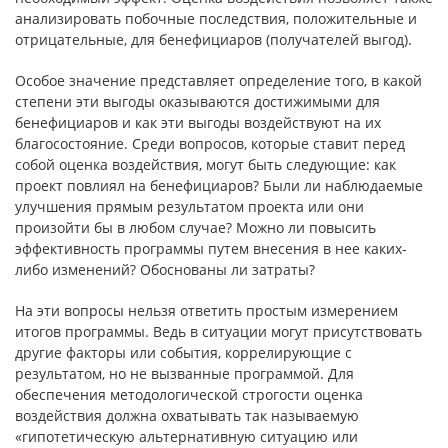
анализировать побочные последствия, положитель­ные и
отрицательные, для бенефициаров (получателей выгод).
Особое значение представляет определение того, в какой
степени эти выгоды оказываются достижимыми для
бенефициаров и как эти выгоды воздействуют на их
благосостояние. Среди вопросов, которые ставит пе­ред
собой оценка воздействия, могут быть следующие: как
проект повли­ял на бенефициаров? Были ли наблюдаемые
улучшения прямым результа­том проекта или они
произойти бы в любом случае? Можно ли повысить
эффективность программы путем внесения в нее каких-
либо изменений? Обоснованы ли затраты?
На эти вопросы нельзя ответить простым измерением
итогов про­граммы. Ведь в ситуации могут присутствовать
другие факторы или со­бытия, коррелирующие с
результатом, но не вызванные программой. Для
обеспечения методологической строгости оценка
воздействия должна охва­тывать так называемую
«гипотетическую альтернативную ситуацию или