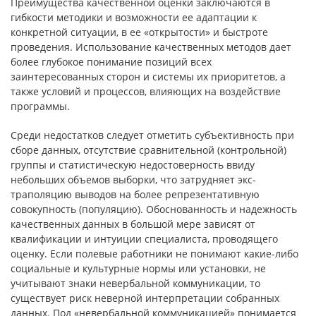
Преимущества качественной оценки заключаются в
гибкости мето­дики и возможности ее адаптации к
конкретной ситуации, в ее «открыто­сти» и быстроте
проведения. Использование качественных методов дает
более глубокое понимание позиций всех
заинтересованных сторон и си­стемы их приоритетов, а
также условий и процессов, влияющих на воздей­ствие
программы.
Среди недостатков следует отметить субъективность при
сборе дан­ных, отсутствие сравнительной (контрольной)
группы и статистическую недостоверность ввиду
небольших объемов выборки, что затрудняет экс­
траполяцию выводов на более репрезентативную
совокупность (популя­цию). Обоснованность и надежность
качественных данных в большой мере зависят от
квалификации и интуиции специалиста, проводящего
оценку. Если полевые работники не понимают какие-либо
социальные и культур­ные нормы или установки, не
учитывают знаки невербальной коммуника­ции, то
существует риск неверной интерпретации собранных
данных. Под «невербальной коммуникацией» понимается