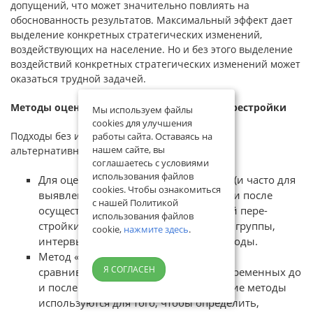
допущений, что может значительно повлиять на
обоснованность ре­зультатов. Максимальный эффект дает
выделение конкретных стра­тегических изменений,
воздействующих на население. Но и без этого выделение
воздействий конкретных стратегических изменений может
оказаться трудной задачей.
Методы оценки стратегии структурной перестройки
Мы используем файлы
cookies для улучшения
Подходы без использования гипотетической
работы сайта. Оставаясь на
нашем сайте, вы
альтернативной ситуации:
соглашаетесь с условиями
использования файлов
Для оценки уровня жизни населения (и часто для
cookies. Чтобы ознакомиться
выявления групп риска) до, во время и после
с нашей Политикой
осуществления стратегии структурной пере­
использования файлов
стройки используются анализ фокус - группы,
cookie,
нажмите здесь
.
интервью и другие каче­ственные методы.
Метод «до и после программы», когда
Я СОГЛАСЕН
сравниваются значения клю­чевых переменных до
и после программы. Эти статистические методы
ис­пользуются для того, чтобы определить,