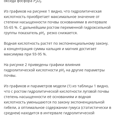
оксида фосфора
P
O
.
2
5
Из графиков на рисунке 1 видно, что гидролитическая
кислотность приобретает максимальное значение от
степени насыщенности почвы основаниями в интервале
55-65 %. С дальнейшим ростом переменной гидроксильной
группы показатель
pH
резко снижается.
г
Водная кислотность растет по экспоненциальному закону,
а концентрация суммы кальция и магния достигает
максимума при 93-95 %.
На рисунке 2 приведены графики влияния
гидролитической кислотности
pH
на другие параметры
г
почвы.
Из графиков и параметров модели (1) из таблицы 1 видно,
что с ростом гидролитической кислотности луговой почвы
степень насыщенности её основаниям и водная
кислотность уменьшаются по закону экспоненциальной
гибели, а оптимальное содержании гумуса (статистически в
среднем) находится в интервале гидролитической