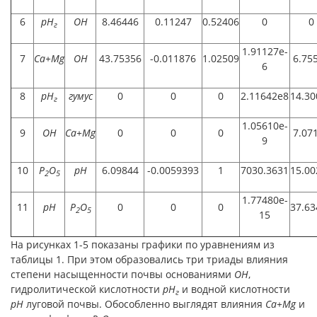
6
pH
OH
8.46446
0.11247
0.52406
0
0
г
1.91127e-
7
Ca+Mg
OH
43.75356
-0.011876
1.02509
6.75
6
8
pH
гумус
0
0
0
2.11642e8
14.30
г
1.05610e-
9
OH
Ca+Mg
0
0
0
7.07
9
10
P
O
pH
6.09844
-0.0059393
1
7030.3631
15.00
2
5
1.77480e-
11
pH
P
O
0
0
0
37.63
2
5
15
На рисунках 1-5 показаны графики по уравнениям из
таблицы 1. При этом образовались три триады влияния
степени насыщенности почвы основаниями
OH
,
гидролитической кислотности
pH
и водной кислотности
г
pH
луговой почвы. Обособленно выглядят влияния
Ca+Mg
и