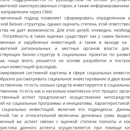
авителей заинтересованных сторон, а также информированием 
 направлении через СМИ.
меченный подход позволяет сформировать определенное м
ной бизнес-структуры, однако оценить степень этой ответстве
ства не дает возможности. Для этих целей, очевидно, необх
. Потребность в таких оценках существует как у самих бизн
твенных и зарубежных инвестиций, а также в выходе на 
тавителей региональных и местных органов власти для
тствующих бизнес-структур в социальных проектах по разви
ма, чаще всего, решается на основе разработки и постро
ных инвестиций (расходов).
рмирования системной картины в сфере социальных инвести
образно рассматривать социальное инвестирование в двух взаи
чественном, то есть сколько средств инвестируется в социальны
ственном, то есть как и насколько комплексно этот процесс орга
ственный аспект предполагает осуществление непосредст
ий на социальные программы и инициативы. Характеристикой 
 социальных инвестиций, включая его подиндексы. Данны
тной, так и относительной величины денежных сумм, выде
венный же аспект связан с оценкой степени полноты и ко
еристика данного аспекта осуществляется при помощи ка