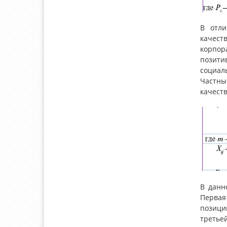
В отли
качест
корпор
позити
социал
Частны
качест
В данн
Первая
позици
треть