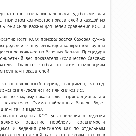
достаточно операциональными, удобными для
СО. При этом количество показателей в каждой из
тобы они были важны для целей сравнения КСО и
эффективности КСО) присваивается базовая сумма
распределяется внутри каждой конкретной группы
деленное количество базовых баллов. Процедура
онкретный вес показателя (количество базовых
зателя. Главное, чтобы по всем номинациям
м группам показателей
 за определенный период, например, за год.
изменения (увеличение или снижение).
ллов по каждому показателю - пропорционально
 показателю. Сумма набранных баллов будет
иям, так и в целом.
сального индекса КСО, установления и ведения
 является решение проблемы сравнимости
декса и ведения рейтингов как по отдельным
зывается сквозной как в отраслевом, так и в