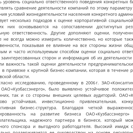
ь уровень социально ответственного поведения конкретных би
твлять сравнение деятельности компаний по этому параметру 
ния условий жизнедеятельности населения конкретного админ
вует несколько подходов к оценке корпоративной социальной
х них основываются на сопоставлении достигнутых рез
ьную ответственность. Другие дополняют оценки, получен
е не всегда можно измерить количественно, но которые так
твенности, показывая ее влияние на все стороны жизни обще
ным и часто используемым способом оценки социально ответ
 заинтересованных сторон и информация об их деятельности
ли важность такой оценки деятельности предпринимательски
 в привязке к крупной бизнес-компании, которая в течение 
вской области.
огласно исследованию, проведенному в 2006 г. ЗАО «Консалт
 ОАО «Кузбассэнерго», было выявлено устойчивое положит
нних, так и со стороны внешних целевых аудиторий. ОАО «К
ово устойчивая, инвестиционно привлекательная, кон
ктивная бизнес-структура. Благодаря четкой выраженн
ированность на развитие бизнеса ОАО «Кузбассэнерго
плательщика, надежного партнера в бизнесе, который мо
ного спонсора и выгодного работодателя. Высокий имидж 
ельно поддерживается ее руководством на основе регуляр