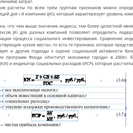
лениям) затрат.
ив расчеты по всем трем группам признаков можно опред
ций для i-й компании (JKi), который характеризует уровень к
но, что чем выше значение индекса, тем более целостной явл
ексов JKi для разных компаний позволяет определить лидер
зации процесса социального инвестирования. Сравнение инд
ствующие «узкие места», то есть те признаки, которые предс
вует и другие подходы к оценке социальной активности бизн
их программ Фонда «Институт экономики города» в 2004 г. 
 (КИ) и индикатор социальных расходов (ИСР), которые рассчи