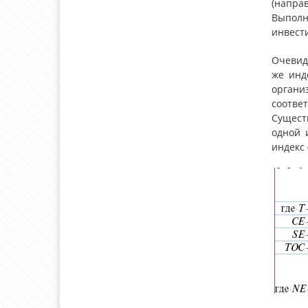
(направ
Выполн
инвести
Очевид
же инд
органи
соответ
Сущест
одной 
индекс