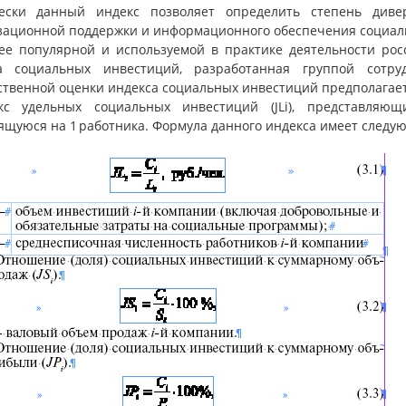
ески данный индекс позволяет определить степень диве
зационной поддержки и информационного обеспечения социаль
ее популярной и используемой в практике деятельности рос
а социальных инвестиций, разработанная группой сотр
ственной оценки индекса социальных инвестиций предполагает
екс удельных социальных инвестиций (JLi), представляю
ящуюся на 1 работника. Формула данного индекса имеет следу