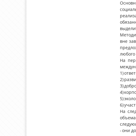
Основны
социал
реализ
обязан
выдели
Методи
вне за
предлож
любого 
На пер
междун
1) отве
2) разв
3) добр
4) корп
5) экол
6) учас
На сле
объема 
следую
- они 