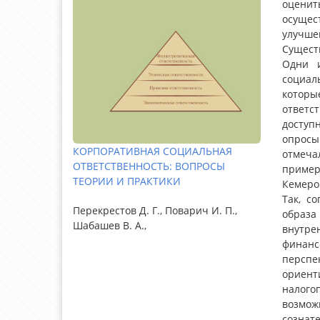
оценит
осущес
улучше
Сущест
Одни и
социал
которы
ответс
доступ
опросы
КОРПОРАТИВНАЯ СОЦИАЛЬНАЯ
отмеча
ОТВЕТСТВЕННОСТЬ: ВОПРОСЫ
пример
ТЕОРИИ И ПРАКТИКИ
Кемеро
Так, с
Перекрестов Д. Г., Поварич И. П.,
образа
Шабашев В. А.,
внутре
финанс
перспе
ориент
налого
возмож
сознат