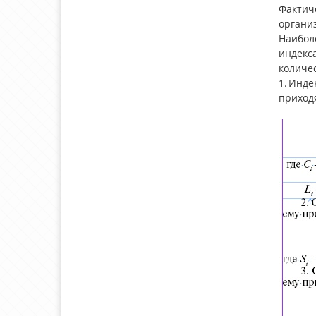
Фактич
органи
Наибол
индекс
количе
1. Инд
приход