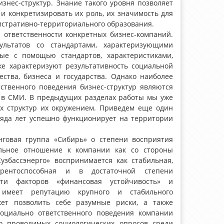
знес-структур. Знание такого уровня позволяет
и конкретизировать их роль, их значимость для
истративно-территориального образования.
 ответственности конкретных бизнес-компаний.
ультатов со стандартами, характеризующими
ные с помощью стандартов, характеристиками,
же характеризуют результативность социальной
ства, бизнеса и государства. Однако наиболее
ственного поведения бизнес-структур являются
 в СМИ. В предыдущих разделах работы мы уже
х структур их окружением. Приведем еще один
ряда лет успешно функционирует на территории
инговая группа «Сибирь» о степени восприятия
ельное отношение к компании как со стороны
узбассэнерго» воспринимается как стабильная,
курентоспособная и в достаточной степени
ости факторов «финансовая устойчивость» и
» имеет репутацию крупного и стабильного
жет позволить себе разумные риски, а также
социально ответственного поведения компании
но проводимых социологических опросов среди