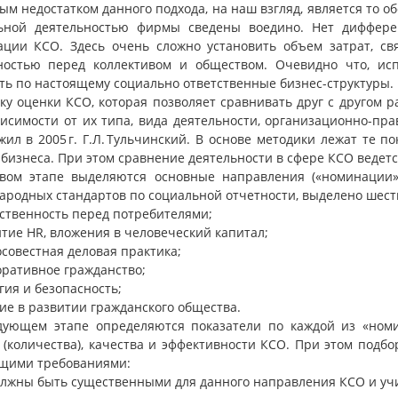
м недостатком данного подхода, на наш взгляд, является то обс
ьной деятельностью фирмы сведены воедино. Нет диффер
ации КСО. Здесь очень сложно установить объем затрат, с
ностью перед коллективом и обществом. Очевидно что, ис
ть по настоящему социально ответственные бизнес-структуры.
ку оценки КСО, которая позволяет сравнивать друг с другом 
висимости от их типа, вида деятельности, организационно-п
ил в 2005 г. Г.Л. Тульчинский. В основе методики лежат те п
бизнеса. При этом сравнение деятельности в сфере КСО ведетс
вом этапе выделяются основные направления («номинации»
ародных стандартов по социальной отчетности, выделено шест
тственность перед потребителями;
итие HR, вложения в человеческий капитал;
осовестная деловая практика;
оративное гражданство;
огия и безопасность;
тие в развитии гражданского общества.
дующем этапе определяются показатели по каждой из «ном
(количества), качества и эффективности КСО. При этом подбо
щими требованиями:
должны быть существенными для данного направления КСО и уч