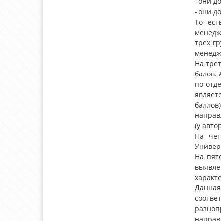
- они 
- они д
То ест
менеджм
трех г
менедж
На трет
балов. 
по отд
являет
баллов
направ
(у автор
На чет
Универ
На пят
выявле
характе
Данная
соотв
разноп
направ