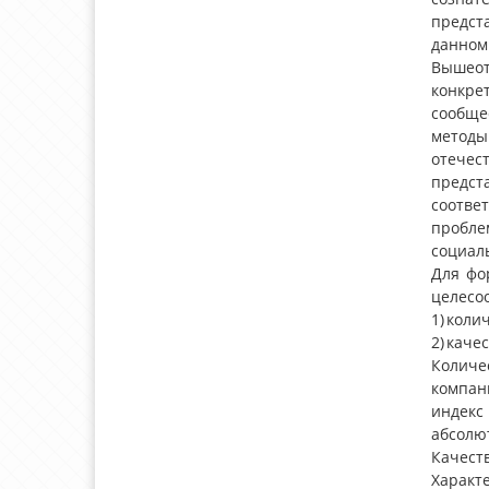
предст
данном
Вышеот
конкрет
сообще
методы
отечес
предс
соотве
пробле
социаль
Для фо
целесо
1) коли
2) каче
Количе
компан
индекс
абсолю
Качест
Характ