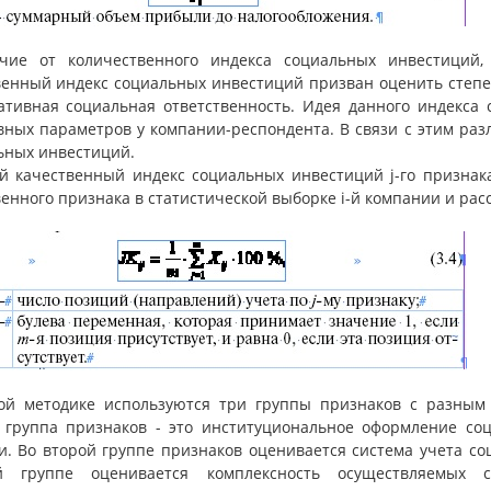
чие от количественного индекса социальных инвестиций,
венный индекс социальных инвестиций призван оценить степен
ативная социальная ответственность. Идея данного индекса с
вных параметров у компании-респондента. В связи с этим ра
ьных инвестиций.
й качественный индекс социальных инвестиций j-го признака 
венного признака в статистической выборке i-й компании и ра
ой методике используются три группы признаков с разным
 группа признаков - это институциональное оформление соц
и. Во второй группе признаков оценивается система учета с
ей группе оценивается комплексность осуществляемых