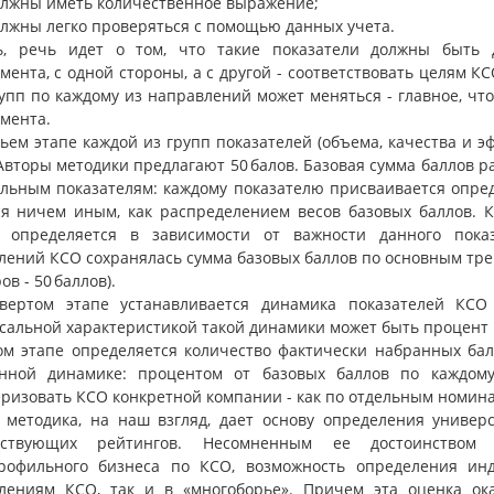
должны иметь количественное выражение;
олжны легко проверяться с помощью данных учета.
ь, речь идет о том, что такие показатели должны быть 
ента, с одной стороны, а с другой - соответствовать целям К
рупп по каждому из направлений может меняться - главное, ч
мента.
ьем этапе каждой из групп показателей (объема, качества и 
Авторы методики предлагают 50 балов. Базовая сумма баллов 
ельным показателям: каждому показателю присваивается опре
ся ничем иным, как распределением весов базовых баллов. К
) определяется в зависимости от важности данного пока
лений КСО сохранялась сумма базовых баллов по основным тре
ов - 50 баллов).
вертом этапе устанавливается динамика показателей КСО
сальной характеристикой такой динамики может быть процент 
ом этапе определяется количество фактически набранных ба
нной динамике: процентом от базовых баллов по каждому
ризовать КСО конкретной компании - как по отдельным номинац
 методика, на наш взгляд, дает основу определения универ
етствующих рейтингов. Несомненным ее достоинством
рофильного бизнеса по КСО, возможность определения ин
лениям КСО, так и в «многоборье». Причем эта оценка ока