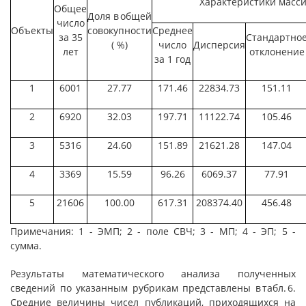
Характеристики масс
Общее
Доля в общей
число
Объекты
совокупности
Среднее
за 35
Стандартно
( %)
число
Дисперсия
лет
отклонение
за 1 год
1
6001
27.77
171.46
22834.73
151.11
2
6920
32.03
197.71
11122.74
105.46
3
5316
24.60
151.89
21621.28
147.04
4
3369
15.59
96.26
6069.37
77.91
5
21606
100.00
617.31
208374.40
456.48
Примечания: 1 - ЭМП; 2 - поле СВЧ; 3 - МП; 4 - ЭП; 5 -
сумма.
Результаты математического анализа полученных
сведений по указанным рубрикам представлены в табл. 6.
Средние величины чисел публикаций, приходящихся на