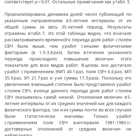
соответствует
p
< 0.01. Остальные примечания как у табл. 5.
Проанализирована динамика долей чисел публикаций по
указанным направлениям в 5-летние интервалы от их
общей суммы за весь 35-летний период. Результаты
отражены в табл. 7. Из этой таблицы видно, что в начале
рассматриваемого временнóго периода доля работ с полем
СВЧ была выше, чем у работ с иными физическими
факторами (в 1.9-3.8 раз). Затем в течение указанного
периода происходило повышение величин этого
показателя для всех видов работ. В целом, оно достигало
у работ с применением ЭМП 40.1 раз, поля СВЧ 6.6 раз, МП
35.9 раз, ЭП 21.7 раз и у их суммы 17.3 раза. Поскольку это
увеличение в меньшей степени было представлено у работ
с полем СВЧ, в конце данного периода доля работ с полем
СВЧ оказывалась самой низкой. Отклонения величин в 5-
летние интервалы от их средних значений как для каждого
физического фактора, так и их суммы почти во всех случаях
были статистически значимы. Только у работ
с применением поля СВЧ в интервале 1981-1985 гг.
достоверных отклонений от средних величин не
наблюдалось.