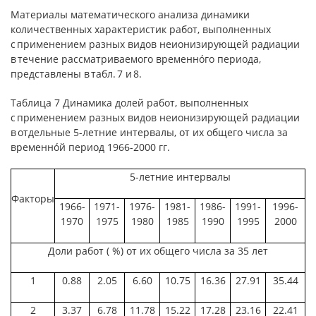
Материалы математического анализа динамики
количественных характеристик работ, выполненных
с применением разных видов неионизирующей радиации
в течение рассматриваемого временнóго периода,
представлены в табл. 7 и 8.
Таблица 7 Динамика долей работ, выполненных
с применением разных видов неионизирующей радиации
в отдельные 5-летние интервалы, от их общего числа за
временнóй период 1966-2000 гг.
5-летние интервалы
Факторы
1966-
1971-
1976-
1981-
1986-
1991-
1996-
1970
1975
1980
1985
1990
1995
2000
Доли работ ( %) от их общего числа за 35 лет
1
0.88
2.05
6.60
10.75
16.36
27.91
35.44
2
3.37
6.78
11.78
15.22
17.28
23.16
22.41