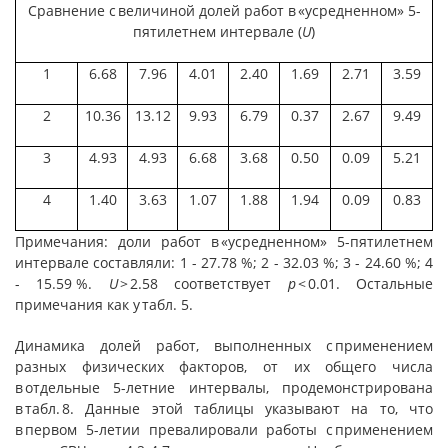
Сравнение с величиной долей работ в «усредненном» 5-
пятилетнем интервале (
U
)
1
6.68
7.96
4.01
2.40
1.69
2.71
3.59
2
10.36
13.12
9.93
6.79
0.37
2.67
9.49
3
4.93
4.93
6.68
3.68
0.50
0.09
5.21
4
1.40
3.63
1.07
1.88
1.94
0.09
0.83
Примечания: доли работ в «усредненном» 5-пятилетнем
интервале составляли: 1 - 27.78 %; 2 - 32.03 %; 3 - 24.60 %; 4
- 15.59 %.
U
> 2.58 соответствует
p
< 0.01. Остальные
примечания как у табл. 5.
Динамика долей работ, выполненных с применением
разных физических факторов, от их общего числа
в отдельные 5-летние интервалы, продемонстрирована
в табл. 8. Данные этой таблицы указывают на то, что
в первом 5-летии превалировали работы с применением