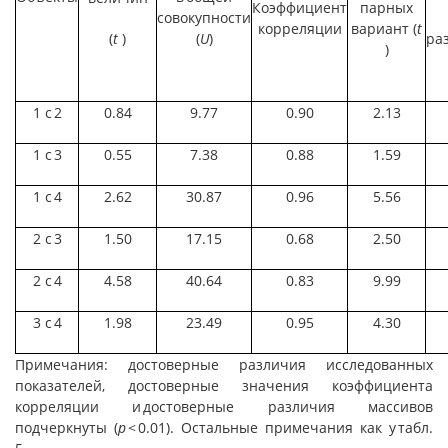
Коэффициент
парных
совокупности
корреляции
вариант (
t
(
t
)
(
U
)
ра
)
1 с 2
0.84
9.77
0.90
2.13
1 с 3
0.55
7.38
0.88
1.59
1 с 4
2.62
30.87
0.96
5.56
2 с 3
1.50
17.15
0.68
2.50
2 с 4
4.58
40.64
0.83
9.99
3 с 4
1.98
23.49
0.95
4.30
Примечания: достоверные различия исследованных
показателей, достоверные значения коэффициента
корреляции и достоверные различия массивов
подчеркнуты (
p
< 0.01). Остальные примечания как у табл.