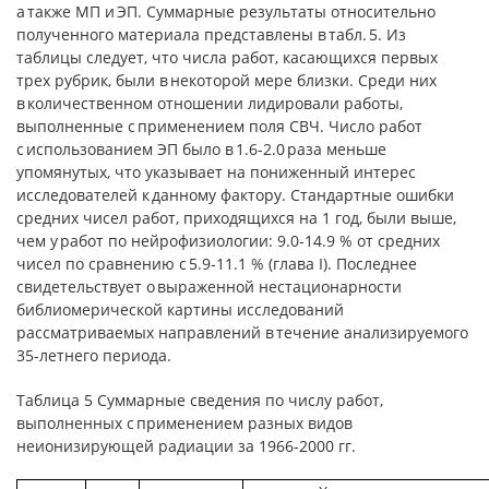
а также МП и ЭП. Суммарные результаты относительно
полученного материала представлены в табл. 5. Из
таблицы следует, что числа работ, касающихся первых
трех рубрик, были в некоторой мере близки. Среди них
в количественном отношении лидировали работы,
выполненные с применением поля СВЧ. Число работ
с использованием ЭП было в 1.6-2.0 раза меньше
упомянутых, что указывает на пониженный интерес
исследователей к данному фактору. Стандартные ошибки
средних чисел работ, приходящихся на 1 год, были выше,
чем у работ по нейрофизиологии: 9.0-14.9 % от средних
чисел по сравнению с 5.9-11.1 % (глава I). Последнее
свидетельствует о выраженной нестационарности
библиомерической картины исследований
рассматриваемых направлений в течение анализируемого
35-летнего периода.
Таблица 5 Суммарные сведения по числу работ,
выполненных с применением разных видов
неионизирующей радиации за 1966-2000 гг.