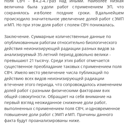
поля СВЧ - в 4.2-4.7 раз над иными. Наиболее низкая
величина была у доли работ с применением ЭП, что
сохранялось и в более поздние сроки. В дальнейшем
происходило значительное увеличение долей работ с ЭМП
и МП. Но при этом доля работ с полем СВЧ понижалась.
Заключение. Суммарные количественные данные по
опубликованным работам относительно биологического
действия неионизирующей радиации разных видов за
анализируемый 35-летний период довольно велики -
превышают 21 тысячу. Среди этих работ отмечается
существенное преобладание таковых с применением поля
СВЧ. Имело место увеличение числа публикаций по
действию всех видов неионизирующей радиации
в течение этого периода, что сопровождалось изменением
долей работ с разными физическими факторами в их
общей совокупности. Обращает на себя внимание на
первый взгляд неожиданное снижение доли работ,
выполненных с применением поля СВЧ, и одновременное
повышение доли работ с ЭМП и МП. Причины данного
факта будут проанализированы ниже.