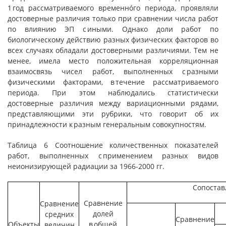
1 год рассматриваемого временнóго периода, проявляли
достоверные различия только при сравнении числа работ
по влиянию ЭП с иными. Однако доли работ по
биологическому действию разных физических факторов во
всех случаях обладали достоверными различиями. Тем не
менее, имела место положительная корреляционная
взаимосвязь чисел работ, выполненных с разными
физическими факторами, в течение рассматриваемого
периода. При этом наблюдались статистически
достоверные различия между вариационными рядами,
представляющими эти рубрики, что говорит об их
принадлежности к разным генеральным совокупностям.
Таблица 6 Соотношение количественных показателей
работ, выполненных с применением разных видов
неионизирующей радиации за 1966-2000 гг.
Сопостав
Сравнение
Сравнение
долей
средних
Сравнение
Объекты
в общей
величин