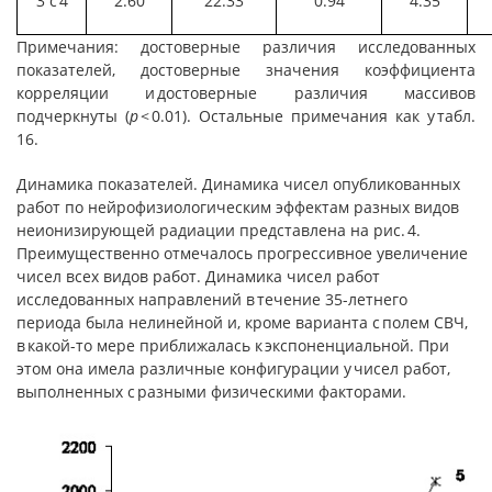
3 с 4
2.60
22.33
0.94
4.35
Примечания: достоверные различия исследованных
показателей, достоверные значения коэффициента
корреляции и достоверные различия массивов
подчеркнуты (
p
< 0.01). Остальные примечания как у табл.
16.
Динамика показателей. Динамика чисел опубликованных
работ по нейрофизиологическим эффектам разных видов
неионизирующей радиации представлена на рис. 4.
Преимущественно отмечалось прогрессивное увеличение
чисел всех видов работ. Динамика чисел работ
исследованных направлений в течение 35-летнего
периода была нелинейной и, кроме варианта с полем СВЧ,
в какой-то мере приближалась к экспоненциальной. При
этом она имела различные конфигурации у чисел работ,
выполненных с разными физическими факторами.