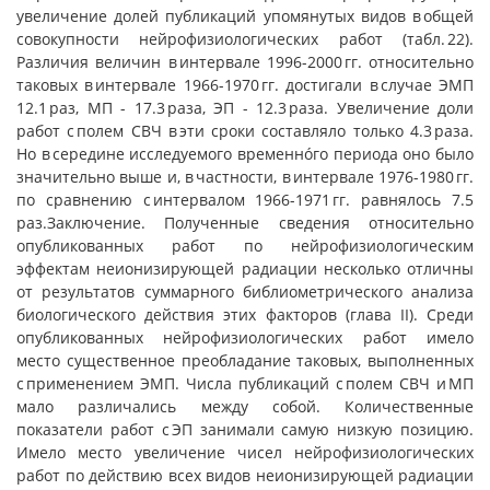
увеличение долей публикаций упомянутых видов в общей
совокупности нейрофизиологических работ (табл. 22).
Различия величин в интервале 1996-2000 гг. относительно
таковых в интервале 1966-1970 гг. достигали в случае ЭМП
12.1 раз, МП - 17.3 раза, ЭП - 12.3 раза. Увеличение доли
работ с полем СВЧ в эти сроки составляло только 4.3 раза.
Но в середине исследуемого временнóго периода оно было
значительно выше и, в частности, в интервале 1976-1980 гг.
по сравнению с интервалом 1966-1971 гг. равнялось 7.5
раз.Заключение. Полученные сведения относительно
опубликованных работ по нейрофизиологическим
эффектам неионизирующей радиации несколько отличны
от результатов суммарного библиометрического анализа
биологического действия этих факторов (глава II). Среди
опубликованных нейрофизиологических работ имело
место существенное преобладание таковых, выполненных
с применением ЭМП. Числа публикаций с полем СВЧ и МП
мало различались между собой. Количественные
показатели работ с ЭП занимали самую низкую позицию.
Имело место увеличение чисел нейрофизиологических
работ по действию всех видов неионизирующей радиации