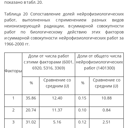
показано в табл. 20.
Таблица 20 Сопоставление долей нейрофизиологических
работ, выполненных с применением разных видов
неионизирующей радиации, в суммарной совокупности
работ по биологическому действию этих факторов
и суммарной совокупности нейрофизиологических работ за
1966-2000 гг.
Доли от числа работ
Доли от общего числа
с этими факторами (6001,
нейрофизиологических
6920, 5316, 3369)
работ (1401300)
Факторы
Сравнение со
Сравнение со
%
%
средним (
U
)
средним (
U
)
1
35.86
12.40
0.15
10.88
2
20.74
11.37
0.10
0.84
3
31.02
5.16
0.12
2.51