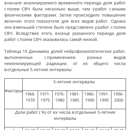
в начале анализируемого временнóго периода доля работ
с полем СВЧ была несколько выше, чем у работ с иными
физическими факторами. Затем происходило повышение
величин этого показателя для всех видов работ. Однако
оно в меньшей степени было представлено у работ с полем
СВЧ. Вследствие этого, в конце указанного периода доля
работ с полем СВЧ оказывалась самой низкой.
Таблица 19 Динамика долей нейрофизиологических работ,
выполненных с применением разных видов
неионизирующей радиации, от их общего числа
в отдельные 5-летние интервалы
5-летние интервалы
Факторы
1966-
1971-
1976-
1981-
1986-
1991-
1996-
1970
1975
1980
1985
1990
1995
2000
Доли работ ( %) от их числа в отдельные 5-летние
интервалы