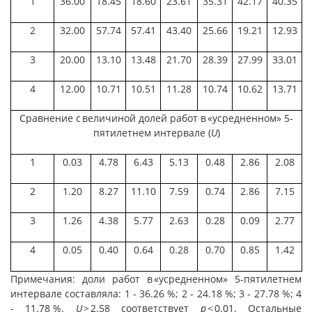
1
36.00
18.45
18.60
23.61
35.31
42.17
40.35
2
32.00
57.74
57.41
43.40
25.66
19.21
12.93
3
20.00
13.10
13.48
21.70
28.39
27.99
33.01
4
12.00
10.71
10.51
11.28
10.74
10.62
13.71
Сравнение с величиной долей работ в «усредненном» 5-
пятилетнем интервале (
U
)
1
0.03
4.78
6.43
5.13
0.48
2.86
2.08
2
1.20
8.27
11.10
7.59
0.74
2.86
7.15
3
1.26
4.38
5.77
2.63
0.28
0.09
2.77
4
0.05
0.40
0.64
0.28
0.70
0.85
1.42
Примечания: доли работ в «усредненном» 5-пятилетнем
интервале составляла: 1 - 36.26 %; 2 - 24.18 %; 3 - 27.78 %; 4
- 11.78 %.
U
> 2.58 соответствует
p
< 0.01. Остальные