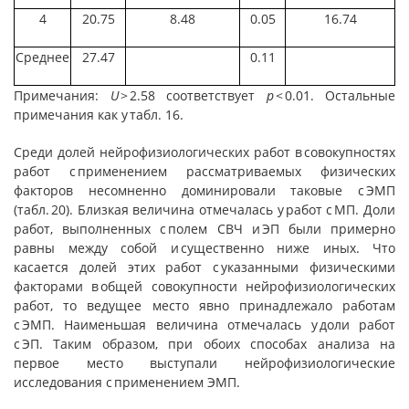
4
20.75
8.48
0.05
16.74
Среднее
27.47
0.11
Примечания:
U
> 2.58 соответствует
p
< 0.01. Остальные
примечания как у табл. 16.
Среди долей нейрофизиологических работ в совокупностях
работ с применением рассматриваемых физических
факторов несомненно доминировали таковые с ЭМП
(табл. 20). Близкая величина отмечалась у работ с МП. Доли
работ, выполненных с полем СВЧ и ЭП были примерно
равны между собой и существенно ниже иных. Что
касается долей этих работ с указанными физическими
факторами в общей совокупности нейрофизиологических
работ, то ведущее место явно принадлежало работам
с ЭМП. Наименьшая величина отмечалась у доли работ
с ЭП. Таким образом, при обоих способах анализа на
первое место выступали нейрофизиологические
исследования с применением ЭМП.