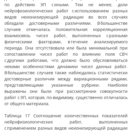
по действию ЭП с иными. Тем не менее, доли
нейрофизиологических работ с использованием разных
видов неионизирующей радиации во всех случаях
обладали достоверными различиями. В большинстве
случаев отмечалась положительная корреляционная
взаимосвязь чисел работ, выполненных с разными
физическими факторами, в течение анализируемого
периода. Она отсутствовала или была минимальной при
сопоставлении чисел работ по влиянию поля СВЧ
с другими работами, что должно было обусловливаться
некими особенностями динамики чисел данных работ.
В большинстве случаев также наблюдались статистически
достоверные различия между вариационными рядами,
представляющими указанные рубрики. Наиболее
выражены они были при рассмотрении совокупности
работ с ЭП, которая, по-видимому, существенно отличалась
от общего материала.
Таблица 17 Соотношение количественных показателей
нейрофизиологических работ, выполненных
с применением разных видов неионизирующей радиации