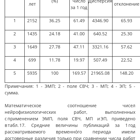
(%)
число
Дисперсия
лет
отклонение
за 1 год
1
2152
36.25
61.49
4346.90
65.93
2
1435
24.18
41.00
640.52
25.30
3
1649
27.78
47.11
3321.16
57.62
4
699
11.78
19.97
507.49
22.52
5
5935
100
169.57
21965.08
148.20
Примечания: 1 - ЭМП; 2 - поле СВЧ; 3 - МП; 4 - ЭП; 5 -
сумма.
Математическое соотношение чисел
нейрофизиологических работ, выполненных
с применением ЭМП, поля СВЧ, МП и ЭП, приведено
в табл. 17. Средние величины публикаций за 1 год
рассматриваемого временнóго периода имели
достоверные различия только при сравнении числа работ