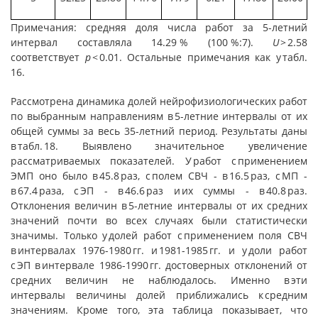
Примечания: средняя доля числа работ за 5-летний
интервал составляла 14.29 % (100 %:7).
U
> 2.58
соответствует
p
< 0.01. Остальные примечания как у табл.
16.
Рассмотрена динамика долей нейрофизиологических работ
по выбранным направлениям в 5-летние интервалы от их
общей суммы за весь 35-летний период. Результаты даны
в табл. 18. Выявлено значительное увеличение
рассматриваемых показателей. У работ с применением
ЭМП оно было в 45.8 раз, с полем СВЧ - в 16.5 раз, с МП -
в 67.4 раза, с ЭП - в 46.6 раз и их суммы - в 40.8 раз.
Отклонения величин в 5-летние интервалы от их средних
значений почти во всех случаях были статистически
значимы. Только у долей работ с применением поля СВЧ
в интервалах 1976-1980 гг. и 1981-1985 гг. и у доли работ
с ЭП в интервале 1986-1990 гг. достоверных отклонений от
средних величин не наблюдалось. Именно в эти
интервалы величины долей приближались к средним
значениям. Кроме того, эта таблица показывает, что