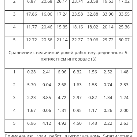
2
6.87
20.68
26.14
23.74
23.58
19.53
17.02
3
17.86
16.06
17.24
23.58
32.88
33.90
33.55
4
11.77
20.46
15.35
18.16
18.02
20.14
25.36
5
12.72
20.56
21.14
22.27
29.06
29.72
30.07
Сравнение с величиной долей работ в «усредненном» 5-
пятилетнем интервале (
U
)
1
0.28
2.41
6.96
6.32
1.56
2.52
1.48
2
5.70
0.04
2.68
1.63
1.58
0.74
2.33
3
2.23
3.85
4.72
2.97
0.82
1.34
1.24
4
1.67
0.06
1.81
0.95
1.17
0.26
2.00
5
6.96
4.12
4.92
4.50
1.48
2.22
2.63
Примечания: доли работ в «усредненном» 5-пятилетнем