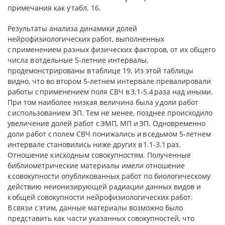
примечания как у табл. 16.
Результаты анализа динамики долей
нейрофизиологических работ, выполненных
с применением разных физических факторов, от их общего
числа в отдельные 5-летние интервалы,
продемонстрированы в таблице 19. Из этой таблицы
видно, что во втором 5-летнем интервале превалировали
работы с применением поля СВЧ в 3.1-5.4 раза над иными.
При том наиболее низкая величина была у доли работ
с использованием ЭП. Тем не менее, позднее происходило
увеличение долей работ с ЭМП, МП и ЭП. Одновременно
доли работ с полем СВЧ понижались и в седьмом 5-летнем
интервале становились ниже других в 1.1-3.1 раз.
Отношение к исходным совокупностям. Полученные
библиометрические материалы имели отношение
к совокупности опубликованных работ по биологическому
действию неионизирующей радиации данных видов и
к общей совокупности нейрофизиологических работ.
В связи с этим, данные материалы возможно было
представить как части указанных совокупностей, что