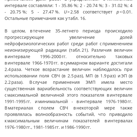
интервале составляли: 1 - 35.86 %; 2 - 20.74 %; 3 - 31.02 %; 4
- 20.75 %; 5 - 27.47 %.
U
> 2.58 соответствует
p
< 0.01.
Остальные примечания как у табл. 16.
В целом, в течение 35-летнего периода происходило
прогрессирующее увеличение долей
нейрофизиологических работ среди работ с применением
неионизирующей радиации (табл. 21). Различия величин
в интервале 1996-2000 гг. относительно таковых
в интервале 1966-1970 гг. в суммарном варианте достигали
2.4 раза. Четкое возрастание величин наблюдалось при
использовании поля СВЧ (в 2.5 раз), МП (в 1.9 раз) и ЭП (в
2.2 раза). В случае применения ЭМП имела место
существенная вариабельность соответствующих величин
с максимальной величиной этого показателя в интервале
1991-1995 гг. и минимальной - в интервале 1976-1980 гг.
В материалах с полем СВЧ в некоторой мере также
проявлялась волнообразность событий, что приводило
к максимальным величинам показателей в интервалах
1976-1980 гг., 1981-1985 гг. и 1986-1990 гг.