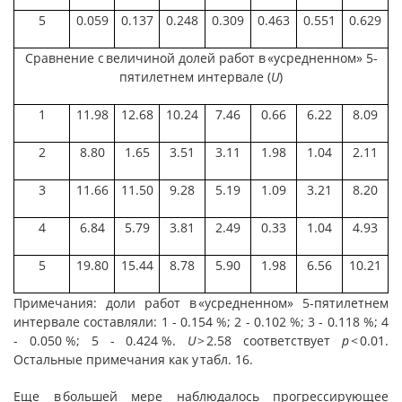
5
0.059
0.137
0.248
0.309
0.463
0.551
0.629
Сравнение с величиной долей работ в «усредненном» 5-
пятилетнем интервале (
U
)
1
11.98
12.68
10.24
7.46
0.66
6.22
8.09
2
8.80
1.65
3.51
3.11
1.98
1.04
2.11
3
11.66
11.50
9.28
5.19
1.09
3.21
8.20
4
6.84
5.79
3.81
2.49
0.33
1.04
4.93
5
19.80
15.44
8.78
5.90
1.98
6.56
10.21
Примечания: доли работ в «усредненном» 5-пятилетнем
интервале составляли: 1 - 0.154 %; 2 - 0.102 %; 3 - 0.118 %; 4
- 0.050 %; 5 - 0.424 %.
U
> 2.58 соответствует
p
< 0.01.
Остальные примечания как у табл. 16.
Еще в большей мере наблюдалось прогрессирующее