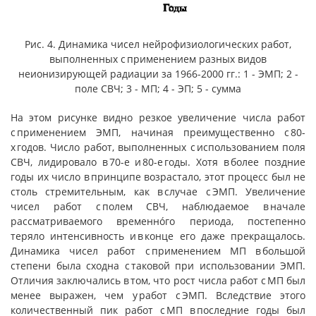
Рис. 4. Динамика чисел нейрофизиологических работ,
выполненных с применением разных видов
неионизирующей радиации за 1966-2000 гг.: 1 - ЭМП; 2 -
поле СВЧ; 3 - МП; 4 - ЭП; 5 - сумма
На этом рисунке видно резкое увеличение числа работ
с применением ЭМП, начиная преимущественно с 80-
х годов. Число работ, выполненных с использованием поля
СВЧ, лидировало в 70-е и 80-е годы. Хотя в более поздние
годы их число в принципе возрастало, этот процесс был не
столь стремительным, как в случае с ЭМП. Увеличение
чисел работ с полем СВЧ, наблюдаемое в начале
рассматриваемого временнóго периода, постепенно
теряло интенсивность и в конце его даже прекращалось.
Динамика чисел работ с применением МП в большой
степени была сходна с таковой при использовании ЭМП.
Отличия заключались в том, что рост числа работ с МП был
менее выражен, чем у работ с ЭМП. Вследствие этого
количественный пик работ с МП в последние годы был