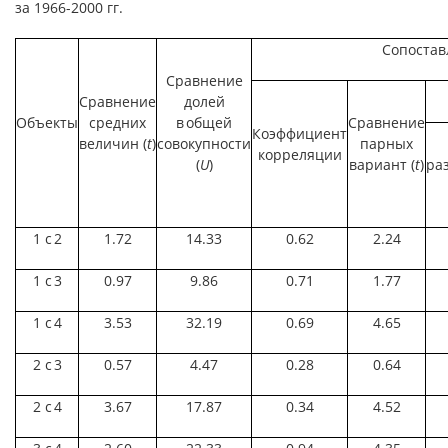
за 1966-2000 гг.
Сопостав
Сравнение
Сравнение
долей
Объекты
средних
в общей
Сравнение
Коэффициент
величин (
t
)
совокупности
парных
корреляции
(
U
)
вариант (
t
)
ра
1 с 2
1.72
14.33
0.62
2.24
1 с 3
0.97
9.86
0.71
1.77
1 с 4
3.53
32.19
0.69
4.65
2 с 3
0.57
4.47
0.28
0.64
2 с 4
3.67
17.87
0.34
4.52