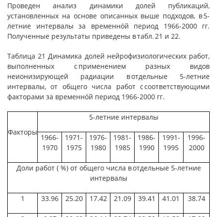
Проведен анализ динамики долей публикаций,
установленных на основе описанных выше подходов, в 5-
летние интервалы за временнóй период 1966-2000 гг.
Полученные результаты приведены в табл. 21 и 22.
Таблица 21 Динамика долей нейрофизиологических работ,
выполненных с применением разных видов
неионизирующей радиации в отдельные 5-летние
интервалы, от общего числа работ с соответствующими
факторами за временнóй период 1966-2000 гг.
5-летние интервалы
Факторы
1966-
1971-
1976-
1981-
1986-
1991-
1996-
1970
1975
1980
1985
1990
1995
2000
Доли работ ( %) от общего числа в отдельные 5-летние
интервалы
1
33.96
25.20
17.42
21.09
39.41
41.01
38.74