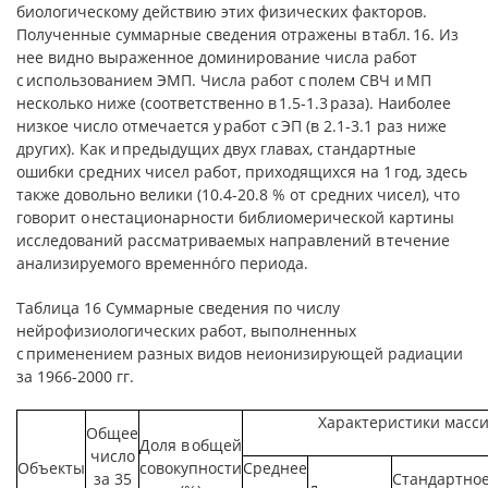
биологическому действию этих физических факторов.
Полученные суммарные сведения отражены в табл. 16. Из
нее видно выраженное доминирование числа работ
с использованием ЭМП. Числа работ с полем СВЧ и МП
несколько ниже (соответственно в 1.5-1.3 раза). Наиболее
низкое число отмечается у работ с ЭП (в 2.1-3.1 раз ниже
других). Как и предыдущих двух главах, стандартные
ошибки средних чисел работ, приходящихся на 1 год, здесь
также довольно велики (10.4-20.8 % от средних чисел), что
говорит о нестационарности библиомерической картины
исследований рассматриваемых направлений в течение
анализируемого временнóго периода.
Таблица 16 Суммарные сведения по числу
нейрофизиологических работ, выполненных
с применением разных видов неионизирующей радиации
за 1966-2000 гг.
Характеристики масс
Общее
Доля в общей
число
Объекты
совокупности
Среднее
за 35
Стандартно