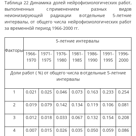
Таблица 22 Динамика долей нейрофизиологических работ,
выполненных с применением разных видов
неионизирующей радиации в отдельные 5-летние
интервалы, от общего числа нейрофизиологических работ
за временнóй период 1966-2000 гг.
5-летние интервалы
Факторы
1966-
1971-
1976-
1981-
1986-
1991-
1996-
1970
1975
1980
1985
1990
1995
2000
Доли работ ( %) от общего числа в отдельные 5-летние
интервалы
1
0.021
0.025
0.046
0.073
0.163
0.233
0.254
2
0.019
0.079
0.142
0.134
0.119
0.106
0.081
3
0.012
0.018
0.033
0.067
0.132
0.154
0.208
4
0.007
0.015
0.026
0.035
0.050
0.059
0.086