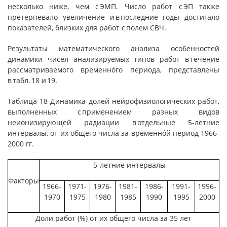
несколько ниже, чем с ЭМП. Число работ с ЭП также
претерпевало увеличение и в последние годы достигало
показателей, близких для работ с полем СВЧ.
Результаты математического анализа особенностей
динамики чисел анализируемых типов работ в течение
рассматриваемого временнóго периода, представлены
в табл. 18 и 19.
Таблица 18 Динамика долей нейрофизиологических работ,
выполненных с применением разных видов
неионизирующей радиации в отдельные 5-летние
интервалы, от их общего числа за временнóй период 1966-
2000 гг.
5-летние интервалы
Факторы
1966-
1971-
1976-
1981-
1986-
1991-
1996-
1970
1975
1980
1985
1990
1995
2000
Доли работ (%) от их общего числа за 35 лет