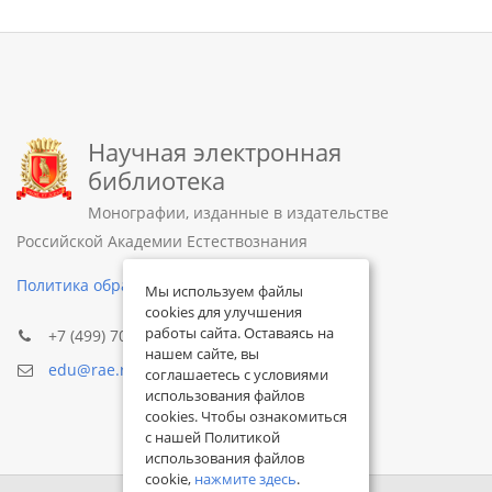
Научная электронная
библиотека
Монографии, изданные в издательстве
Российской Академии Естествознания
Политика обработки персональных данных
Мы используем файлы
cookies для улучшения
работы сайта. Оставаясь на
+7 (499) 705-72-30
нашем сайте, вы
edu@rae.ru
соглашаетесь с условиями
использования файлов
cookies. Чтобы ознакомиться
с нашей Политикой
использования файлов
cookie,
нажмите здесь
.