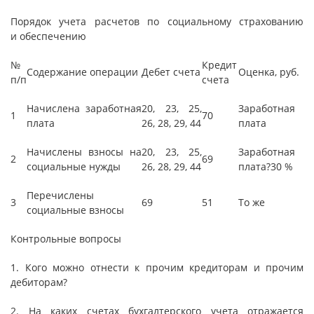
Порядок учета расчетов по социальному страхованию
и обеспечению
№
Кредит
Содержание операции
Дебет счета
Оценка, руб.
п/п
счета
Начислена заработная
20, 23, 25,
Заработная
1
70
плата
26, 28, 29, 44
плата
Начислены взносы на
20, 23, 25,
Заработная
2
69
социальные нужды
26, 28, 29, 44
плата?30 %
Перечислены
3
69
51
То же
социальные взносы
Контрольные вопросы
1. Кого можно отнести к прочим кредиторам и прочим
дебиторам?
2. На каких счетах бухгалтерского учета отражается