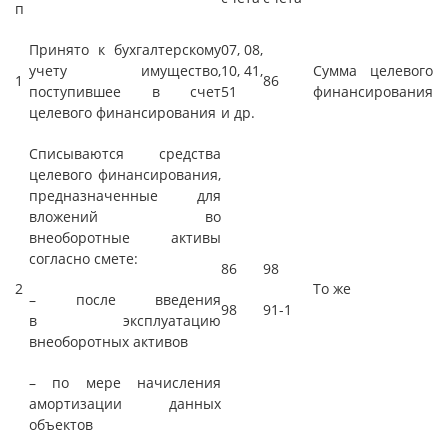
п
Принято к бухгалтерскому
07, 08,
учету имущество,
10, 41,
Сумма целевого
1
86
поступившее в счет
51
финансирования
целевого финансирования
и др.
Списываются средства
целевого финансирования,
предназначенные для
вложений во
внеоборотные активы
согласно смете:
86
98
2
То же
– после введения
98
91-1
в эксплуатацию
внеоборотных активов
– по мере начисления
амортизации данных
объектов