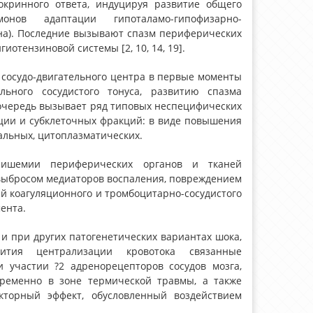
окринного ответа, индуцируя развитие общего
онов адаптации гипоталамо-гипофизарно-
ина). Последние вызывают спазм периферических
иотензиновой системы [2, 10, 14, 19].
сосудо-двигательного центра в первые моменты
ьного сосудистого тонуса, развитию спазма
 очередь вызывает ряд типовых неспецифических
ции и субклеточных фракций: в виде повышения
альных, цитоплазматических.
 ишемии периферических органов и тканей
 выбросом медиаторов воспаления, повреждением
ей коагуляционного и тромбоцитарно-соcудистого
ента.
 и при других патогенетических вариантах шока,
тия централизации кровотока связанные
 участии ?2 адренорецепторов сосудов мозга,
временно в зоне термической травмы, а также
торный эффект, обусловленный воздействием