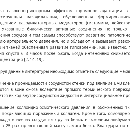
за вазоконстрикторным эффектом горомонов адаптации в 
ессирующая вазодилатация, обусловленная формировани
ждением вазодилататорных медиаторов (гистамина, лейкотри
. Указанные билогически активные соединения не только
ения сосудов и тем самым способствуют развитию патологич
ию артериального давления, но и обладают и вызывают резк
в и тканей обеспечивая развитие гиповолемии. Как известно,
ия спустя 6–8 часов после ожога, когда интенсивно снижае
центрация [2, 14, 19].
руя данные литературы необходимо отметить следующие меха
личение проницаемости сосудистой стенки под влияние БАВ кле
ются в зоне ожога вследствие прямого термического повреж
ется выход внутрисосудистой жидкости в интерстициальное про
ышение коллоидно-осмотического давления в обожженных тк
, покрывающих пораженный коллаген. Кроме того, осмолярно
ыхода в нее из сосудистого русла белка, в основном альбум
, в 25 раз превышающей массу самого белка. Благодаря пот