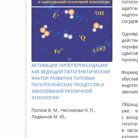
патоге
адапт
надпоч
сосудов
Одновр
действ
перифе
сдвиго
прониц
АКТИВАЦИЯ ЛИПОПЕРОКСИДАЦИИ
КАК ВЕДУЩИЙ ПАТОГЕНЕТИЧЕСКИЙ
Форми
ФАКТОР РАЗВИТИЯ ТИПОВЫХ
обусла
ПАТОЛОГИЧЕСКИХ ПРОЦЕССОВ И
эндотел
ЗАБОЛЕВАНИЙ РАЗЛИЧНОЙ
звенье
ЭТИОЛОГИИ
Обращае
Попков В. М., Чеснокова Н. П.,
уже в
Ледванов М. Ю.,
с вазо
гипота
в орга
катехол