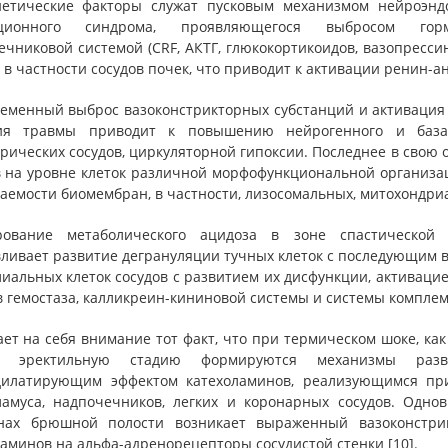
нетические факторы служат пусковым механизмом нейроэнд
ационного синдрома, проявляющегося выбросом горм
ечниковой системой (CRF, АКТГ, глюкокортикоидов, вазопресс
 в частности сосудов почек, что приводит к активации ренин-анг
еменный выброс вазоконстрикторных субстанций и активация 
ия травмы приводит к повышению нейрогенного и базал
рических сосудов, циркуляторной гипоксии. Последнее в свою
в на уровне клеток различной морфофункциональной организа
аемости биомембран, в частности, лизосомальных, митохондри
рование метаболического ацидоза в зоне спастической
вливает развитие дегрануляции тучных клеток с последующим
иальных клеток сосудов с развитием их дисфункции, активаци
в гемостаза, калликреин-кининовой системы и системы комплем
т на себя внимание тот факт, что при термическом шоке, как
 эректильную стадию формируются механизмы разви
дилатирующим эффектом катехоламинов, реализующимся при
ламуса, надпочечников, легких и коронарных сосудов. Одно
нах брюшной полости возникает выраженный вазоконстрик
аминов на альфа-адренорецепторы сосудистой стенки [10].