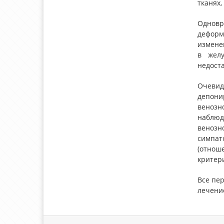
тканях,
Одновр
деформ
измене
в желу
недоста
Очевид
депони
венозно
наблюд
венозн
симпат
(отнош
критери
Все пе
лечени