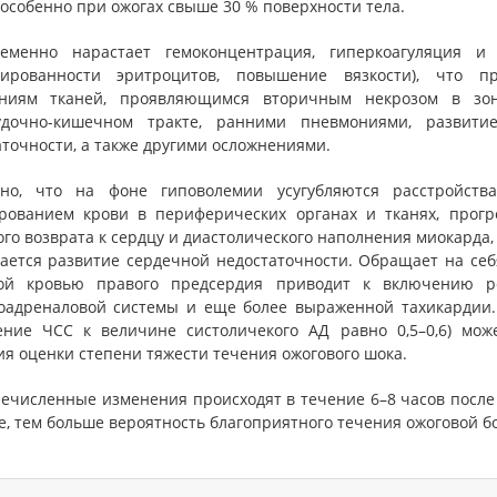
 особенно при ожогах свыше 30 % поверхности тела.
еменно нарастает гемоконцентрация, гиперкоагуляция и
ированности эритроцитов, повышение вязкости), что 
ниям тканей, проявляющимся вторичным некрозом в зон
дочно-кишечном тракте, ранними пневмониями, развити
точности, а также другими осложнениями.
но, что на фоне гиповолемии усугубляются расстройств
рованием крови в периферических органах и тканях, прогре
го возврата к сердцу и диастолического наполнения миокарда,
ается развитие сердечной недостаточности. Обращает на себ
ой кровью правого предсердия приводит к включению р
оадреналовой системы и еще более выраженной тахикардии. 
ение ЧСС к величине систоличекого АД равно 0,5–0,6) мож
я оценки степени тяжести течения ожогового шока.
речисленные изменения происходят в течение 6–8 часов после
е, тем больше вероятность благоприятного течения ожоговой б