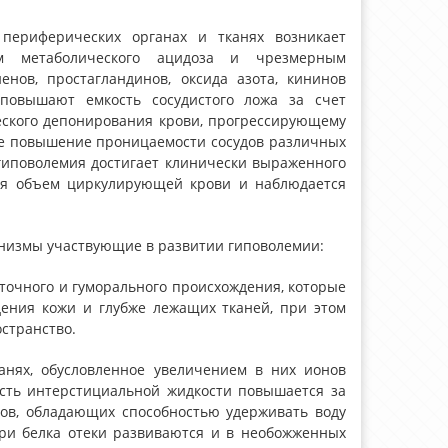
периферических органах и тканях возникает
ем метаболического ацидоза и чрезмерным
енов, простагландинов, оксида азота, кининов
 повышают емкость сосудистого ложа за счет
еского депонирования крови, прогрессирующему
ое повышение проницаемости сосудов различных
 гиповолемия достигает клинически выраженного
тся объем циркулирующей крови и наблюдается
низмы участвующие в развитии гиповолемии:
точного и гуморального происхождения, которые
дения кожи и глубже лежащих тканей, при этом
странство.
анях, обусловленное увеличением в них ионов
сть интерстициальной жидкости повышается за
инов, обладающих способностью удерживать воду
ери белка отеки развиваются и в необожженных