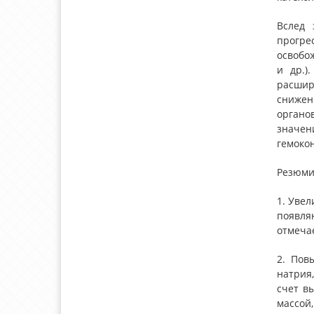
Вслед 
прогр
освобо
и др.)
расшир
снижен
органо
значен
гемокон
Резюми
1. Уве
появля
отмеча
2. Пов
натрия
счет в
массой